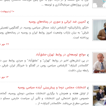
آوردن پروژه‌های سرمایه‌گذاری و توسعه ...
۱۰ ارديبهشت ۱۳۹۶ ساعت ۱۱:۴۰
کمپین ضد ایرانی و سوری در رسانه‌های روسیه
«ایگور پانکراتینکو» کارشناس ارشد مسائل سیاسی روسیه، در گفتگویی تفصیلی با
شرقی" به بیان بازتاب وضعیت امروز روابط ایران و روسیه در رسانه‌های رو
پرداخته است.
۲۶ مهر ۱۳۹۵ ساعت ۱۵:۴۲
موانع توسعه‌ای در روابط تهران-عشق‌آباد
در پی تنش‌های اخیر در روابط "تهران" و "عشق‌آباد" و سردی روابط بین د
"الکساندر کنیازف" کارشناس سیاسی روس در گفتگو با خبرنگار ایران شرقی م
رابطه بیان داشت.
۱۳ مهر ۱۳۹۵ ساعت ۱۳:۲۷
انتخابات مجلس دوما و پیش‌بینی آینده سیاسی روسیه
از اوایل هفته و همزمان با برگزاری انتخابات مجلس دومای روسیه، گمانه‌ز
خصوص نتایج احتمالی این انتخابات و تأثیر آن سیاست خارجی مسکو در 
سیاسی مطرح می‌باشد. «الکساندر کنیازف» از ...