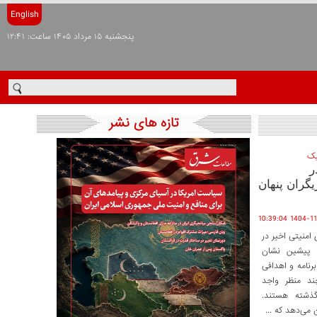
English
پنجشنبه ۱۵ مرداد ۱۴۰۵ ساعت: ۱۲:۴۱
تازه های نشر
یک
ر
یگران پنهان
1404-11-27 10
منیتی اخیر در
ی پیشین نشان
رنامه و اهدافی
ند منظر واجد
 گذشته هستند.
می‌دهد که ...