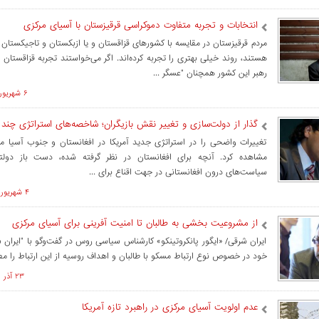
انتخابات و تجربه متفاوت دموکراسی قرقیزستان با آسیای مرکزی
مردم قرقیزستان در مقایسه با کشورهای قزاقستان و یا ازبکستان و تاجیکستان
هستند، روند خیلی بهتری را تجربه کرده‌اند. اگر می‌خواستند تجربه قزاقستان را
رهبر این کشور همچنان "عسگر ...
۶ شهريور ۱۳۹۶ ساعت ۱۱:۱۰
گذار از دولت‌سازی و تغییر نقش بازیگران؛ شاخصه‌‌های استراتژی چند 
تغییرات واضحی را در استراتژی جدید آمریکا در افغانستان و جنوب آسیا م
مشاهده کرد. آنچه برای افغانستان در نظر گرفته شده، دست باز دولتم
سیاست‌های درون افغانستانی در جهت اقناع برای ...
۴ شهريور ۱۳۹۶ ساعت ۱۱:۰۸
از مشروعیت بخشی به طالبان تا امنیت آفرینی برای آسیای مرکزی
ایران شرقی/ «ایگور پانکروتینکو» کارشناس سیاسی روس در گفت‌وگو با "ایران ش
خود در خصوص نوع ارتباط مسکو با طالبان و اهداف روسیه از این ارتباط را مط
۲۳ آذر ۱۳۹۵ ساعت ۱۴:۱۳
عدم اولویت آسیای مرکزی در راهبرد تازه آمریکا