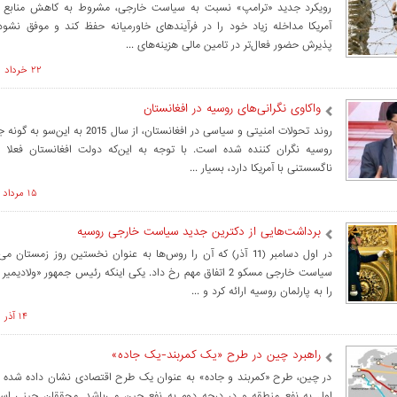
رویکرد جدید «ترامپ» نسبت به سیاست خارجی، مشروط به کاهش منابع ام
آمریکا مداخله زیاد خود را در فرآیندهای خاورمیانه حفظ کند و موفق نشود ا
پذیرش حضور فعال‌تر در تامین مالی هزینه‌های ...
۲۲ خرداد ۱۳۹۶ ساعت ۰۹:۲۸
واکاوی نگرانی‌های روسیه در افغانستان
روند تحولات امنیتی و سیاسی در افغانستان، از سال
روسیه نگران‌ کننده شده است. با توجه به این‌که دولت افغانستان فعلا ر
ناگسستنی با آمریکا دارد، بسیار ...
۱۵ مرداد ۱۴۰۵ ساعت ۱۲:۴۱
برداشت‌هایی از دکترین جدید سیاست خارجی روسیه
در اول دسامبر (11 آذر) که آن را روس‌ها به عنوان نخستین روز زمستان
سیاست خارجی مسکو 2 اتفاق مهم رخ داد. یکی اینکه رئیس جمهور «ولاد
را به پارلمان روسیه ارائه کرد و ...
۱۴ آذر ۱۳۹۵ ساعت ۱۳:۳۱
راهبرد چین در طرح «یک کمربند-یک جاده»
در چین، طرح «کمربند و جاده» به عنوان یک طرح اقتصادی نشان داده شده 
اول به نفع منطقه و در درجه دوم به نفع چین می‌باشد. محققان چینی استد