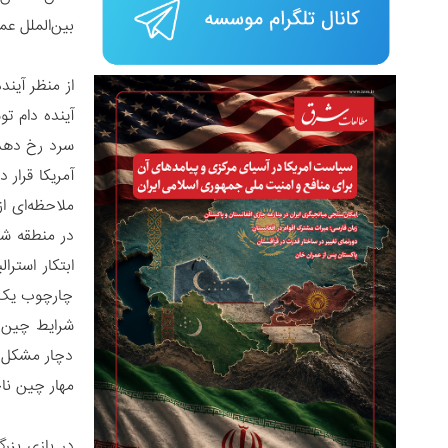
بین‌الملل عم
از منظر آین
آینده دام ت
در منطقه شرق
ابتکار استر
چارچوب یک ا
شرایط چین ف
دچار مشکل خ
مهار چین ناچ
در بازی بزر