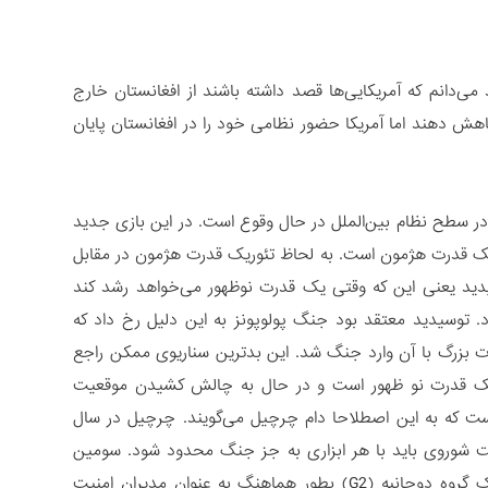
می‌دانم که آمریکایی‌ها قصد داشته باشند از افغانستان خارج
کاهش دهند اما آمریکا حضور نظامی خود را در افغانستان پایان
 در سطح نظام بین‌الملل در حال وقوع است. در این بازی جدید
یک قدرت هژمون است. به لحاظ تئوریک قدرت هژمون در مقابل
یدید یعنی این که وقتی یک قدرت نوظهور می‌خواهد رشد کند
. توسیدید معتقد بود جنگ پولوپونز به این دلیل رخ داد که
درت بزرگ با آن وارد جنگ شد. این بدترین سناریوی ممکن راجع
ر یک قدرت نو ظهور است و در حال به چالش کشیدن موقعیت
 که به این اصطلاحا دام چرچیل می‌گویند. چرچیل در سال
گفت شوروی باید با هر ابزاری به جز جنگ محدود شود. سومین
اتفاق ممکن آن است که چین و آمریکا در چارچوب یک کنسرت دوجانبه (C2) یا یک گروه دوجانبه (G2) بطور هماهنگ به عنوان مدیران امنیت