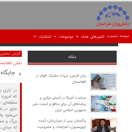
صفحه نخست
کشورهای هدف
موضوعات
انتشارات
گزارش تحلیلی
مقاله
نقش افغانستا
جایگاه 
زبان فارسی؛ میراث مشترک اقوام در
افغانستان
در "بازی 
که امروزه
سیاست آمریکا در آسیای مرکزی و
منطقه‌ای 
پیامدهای آن برای منافع و امنیت ملی
عایق در ن
جمهوری اسلامی ایران
می‌شود ول
بزرگ و منط
پاکستان پس از عمران‌خان؛ آینده
که مبنای ر
اپوزیسیون، اعتراضات و مشروعیت