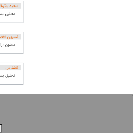
سعید وثوق
مطلبی بسی
نسرین افض
ممنون ازا
ناشناس
تحلیل بسی
'