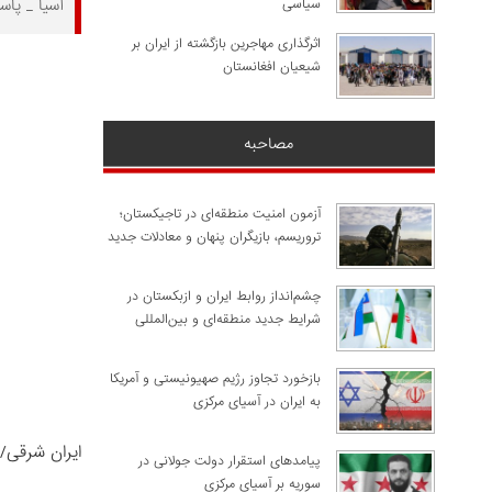
آسیا _ پاس
سیاسی
اثرگذاری مهاجرین بازگشته از ایران بر
شیعیان افغانستان
مصاحبه
آزمون امنیت منطقه‌ای در تاجیکستان؛
تروریسم، بازیگران پنهان و معادلات جدید
چشم‌انداز روابط ایران و ازبکستان در
شرایط جدید منطقه‌ای و بین‌المللی
​بازخورد تجاوز رژیم صهیونیستی و آمریکا
به ایران در آسیای مرکزی
ایران شرقی/
پیامدهای استقرار دولت جولانی در
سوریه بر آسیای مرکزی