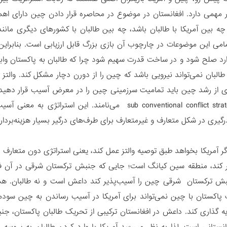
ر مهمی دارد. افغانستان در موضوع در محاصره قرار دادن چین دارای اه
چه بین آمریکا با طالبان باشد، چه بین طالبان با کشورهای دیگری مانن
مامی این موضوعات در چارچوب آن بازی بزرگ قابل ارزیابی است. بنابراین 
ارد صلح شود و در ساخت قدرت سهیم شود چرا که طالبان به پاکستان وا
طالبان نمی‌تواند نیرویی باشد که چین را از دورن دچار مشکل کند. والتز ن
ی از رشد چین باید تمامیت سرزمینی چین را در معرض آسیب قرار دهید. در
متعارف sub conventional conflict strategy می‌نامند. 
گیری در شکل متعارف و غیرمتعارف برای طرف‌های درگیر بسیار هزینه‌بردار
ر آمریکا بخواهد طبق توصیه والتز عمل کند، یعنی استراتژی دون متعارف را
ر کند، منطقه سین کیانگ است؛ جایی که جنبش ترکستان شرقی در آن فعال 
نبش ترکستان شرقی چین را آسیب‌پذیر کند داعش است و نه طالبان. همان
 پاکستان با چین نمی‌تواند برای آمریکا در آسیب رساندن به چین سودمند
 گذاری کند. داعش در افغانستان ترکیبی از تحریک طالبان پاکستان، ج