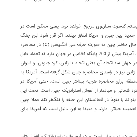
سیستم کنسرت سناریوی مرجح خواهد بود. یعنی ممکن است در
دید بین چین و آمریکا اتفاق بیفتد. اگر قرار شود این جنگ
سرد رخ دهد یکی از مشخصه‌های جنگ سرد شکل‌گیری اتحادها و ائتلاف‌ها است. در حال حاضر چین به صورت حرف سی انگلیسی (C) در محاصره
آمریکا قرار دارد، آمریکا این کار را از طریق متحدین خود در اطراف چین انجام داده است. آمریکا بیش از 700 پایگاه نظامی در جهان دارد که تعداد قابل
آسیا است. همچنین از ۹ اتحاد نظامی آمریکا در جهان سه اتحاد آن یعنی اتحاد با ژاپن، کره جنوبی، و تایوان
ا، و ژاپن نیز در راستای محاصره چین شکل گرفته است. آمریکا به
 منطقه برای محاصره هرچه بیشتر چین است. حتی آمریکا در
ه شمالی و میانمار از آغوش استراتژیک چین است. تحت این
ند با نفوذ در افغانستان این حلقه را تنگ‌تر کند عملا چین
همیت حیاتی دارند و دقیقا به این دلیل است که آمریکا برای
 آن دو در جریان است و در این رقابت استراتژیک، افغانستان