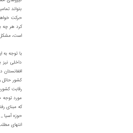
نیروهای افغ
بتواند تمام
حرکت خواهند
کرد هر چه بی
است، مشکل د
با توجه به 
داخلی نیز ب
افغانستان د
کشور حائل و
رقابت کشوره
مورد توجه ج
که مبنای رفت
حوزه آسیا _
انتهای مطلب