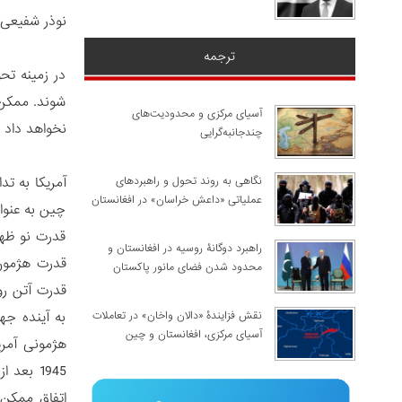
نوذر شفیعی
ترجمه
در زمینه تح
شوند. ممکن ا
آسیای مرکزی و محدودیت‌های
نخواهد داد و
چندجانبه‌گرایی
آمریکا به ت
نگاهی به روند تحول و راهبردهای
عملیاتی «داعش خراسان» در افغانستان
چین به عنوا
قدرت نو ظهو
راهبرد دوگانۀ روسیه در افغانستان و
قدرت هژمون 
محدود شدن فضای مانور پاکستان
قدرت آتن رو
به آینده ج
نقش فزایندۀ «دالان واخان» در تعاملات
آسیای مرکزی، افغانستان و چین
هژمونی آمر
1945 بع