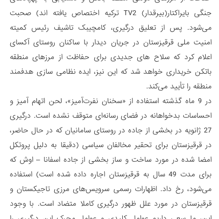
جنگی بایراکتار(بیرقدار) TV2 ترکیه اختصاص یافته اند) صحبت
می‌شود. پس از تعلیق درگیری، کامچیبک تاشیف رئیس کمیته
امنیت ملی قرقیزستان در جریان دیدار با ساکنان روستای آکسای
اعلام کرد که سلاح های جدیدی برای حفاظت از مرزهای منطقه
باتکن خریداری خواهد شد که این نیز، ایده نظامی سازی هدفمند
منطقه را تأیید می‌کند.
در 9 ماه گذشته استفاده از «سخنان نفرت‌آمیز»، لحن اتهام آمیز و
احساسات بدخواهانه در فضای رسانه‌ای متوقف نشده است. درگیری
27 ژانویه در بخشی از جاده در روستای سامانیان که در حال حاضر،
در قرقیزستان برای تحقیر مخالفان سیاسی (دقیقا به دلیل پروتکل
امضا شده در مورد ساخت و ساز بخشی از جاده اسفانا – اوش که
برای مدت 49 سال به قرقیزستان اجاره داده شده است) استفاده
می‌شود، رخ داد. اظهارات رسمی سرویس‌های مرزی تاجیکستان و
قرقیزستان در مورد علل ظهور درگیری کاملا متضاد است. با وجود
این، ما سعی داریم عوامل کلیدی و عوامل محرک این درگیری را