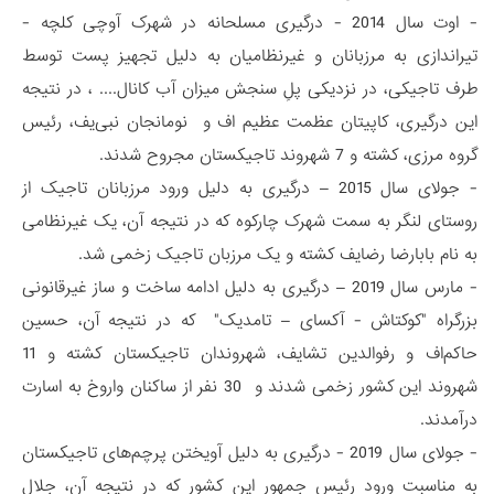
- اوت سال 2014 - درگیری مسلحانه در شهرک آوچی کلچه -
تیراندازی به مرزبانان و غیرنظامیان به دلیل تجهیز پست توسط
طرف تاجیکی، در نزدیکی پلِ سنجش میزان آب کانال.... ، در نتیجه
این درگیری، کاپیتان عظمت عظیم اف و نومانجان نبی‌یف، رئیس
گروه مرزی، کشته و 7 شهروند تاجیکستان مجروح شدند.
- جولای سال 2015 – درگیری به دلیل ورود مرزبانان تاجیک از
روستای لنگر به سمت شهرک چارکوه که در نتیجه آن، یک غیرنظامی
به نام بابارضا رضایف کشته و یک مرزبان تاجیک زخمی شد.
- مارس سال 2019 – درگیری به دلیل ادامه ساخت و ساز غیرقانونی
بزرگراه "کوکتاش - آکسای – تامدیک" که در نتیجه آن، حسین
حاکم‌اف و رفوالدین تشایف، شهروندان تاجیکستان کشته و 11
شهروند این کشور زخمی شدند و 30 نفر از ساکنان واروخ به اسارت
درآمدند.
- جولای سال 2019 - درگیری به دلیل آویختن پرچم‌های تاجیکستان
به مناسبت ورود رئیس جمهور این کشور که در نتیجه آن، جلال