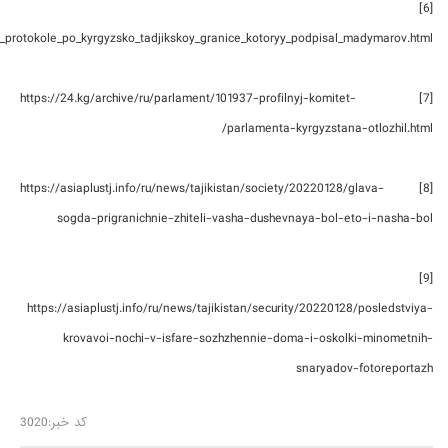
[6]
v_protokole_po_kyrgyzsko_tadjikskoy_granice_kotoryy_podpisal_madymarov.html
[7] https://24.kg/archive/ru/parlament/101937-profilnyj-komitet-
parlamenta-kyrgyzstana-otlozhil.html/
[8] https://asiaplustj.info/ru/news/tajikistan/society/20220128/glava-
sogda-prigranichnie-zhiteli-vasha-dushevnaya-bol-eto-i-nasha-bol
[9]
https://asiaplustj.info/ru/news/tajikistan/security/20220128/posledstviya-
krovavoi-nochi-v-isfare-sozhzhennie-doma-i-oskolki-minometnih-
snaryadov-fotoreportazh
کد خبر:3020