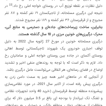
[2]
دلیل نظارت بر نقطه توزیع آب در روستای خواجه اعلی رخ داد.
در
نتیجه این درگیری مسلحانه، از تاجیکستان ۱۹ نفر کشته و ۸۷ نفر
مجروح و از قرقیزستان ۳۶ نفر کشته و ۱۸۹ نفر مجروح شدند.
بنابراین، ساخت زیرساخت‌های جاده‌ای و دسترسی به منابع آبی،
محرک درگیری‌های خونین مرزی در 10 سال گذشته هستند.
درگیری مسلحانه خونین در مورخ 27 ژانویه سال 2022 به دلیل
توقف اجباری خودروی یک شهروند تاجیکستانی توسط اهالی
روستای آکسای در جاده بین روستای خواجه اعلی و سامانیان رخ
داد. لازم به ذکر است که با توجه به روندهای منفی اخیر و تشدید
اوضاع در فضای رسانه‌ای، هر اتفاقی می‌توانست عامل درگیری باشد.
از آنجایی که در ماه‌های اخیر همه چیز به سمت دامن زدن به
درگیری پیش رفته است، از اکتبر سال 2021، در مورد نظامی‌سازی
پیشرونده منطقه توسط قرقیزستان (خرید 40 واحد تجهیزات نظامی
و تفنگ تک تیرانداز با بودجه ای بالغ بر 3.5 میلیون دلار که برای
حفاظت از مرزهای دولتی منطقه باتکن و دستیابی به پهپادهای