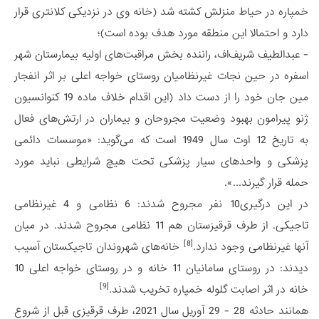
خمپاره در حیاط منزلش کشته شد (خانه وی در نزدیکی کلانتری قرار
دارد و احتمالا این منطقه مورد هدف بوده است)؛
- عبدالطیف شریف‌اف، راننده بخش مراقبت‌های اولیه بیمارستان شهر
اسفره در حین نجات غیرنظامیان روستای خواجه اعلی بر اثر انفجار
مین جان خود را از دست داد (این اقدام خلاف ماده 19 کنوانسیون
ژنو پیرامون بهبود وضعیت مجروحان و بیماران در ارتش‌های فعال
به تاریخ 12 اوت سال 1949 است که می‌گوید: «موسسات دائمی
پزشکی و واحدهای سیار پزشکی تحت هیچ شرایطی نباید مورد
حمله قرار گیرند...».
در این درگیری10 نفر مجروح شدند: 6 نظامی و 4 غیرنظامی
تاجیکی. از طرف قرقیزستان هم 11 نظامی مجروح شدند. در میان
[8]
آنها غیرنظامی وجود ندارد.
خانه‌های شهروندان تاجیکستان آسیب
دیدند: در روستای سامانیان 11 خانه و در روستای خواجه اعلی 10
[9]
خانه در اثر اصابت گلوله خمپاره تخریب شدند.
همانند حادثه 28 - 29 آوریل سال 2021، طرف قرقیزی قبل از شروع