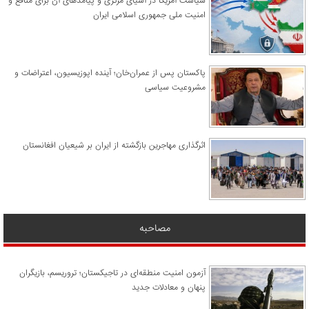
سیاست آمریکا در آسیای مرکزی و پیامدهای آن برای منافع و
امنیت ملی جمهوری اسلامی ایران
پاکستان پس از عمران‌خان؛ آینده اپوزیسیون، اعتراضات و
مشروعیت سیاسی
اثرگذاری مهاجرین بازگشته از ایران بر شیعیان افغانستان
مصاحبه
آزمون امنیت منطقه‌ای در تاجیکستان؛ تروریسم، بازیگران
پنهان و معادلات جدید