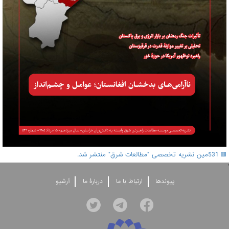
🟥 531مین نشریه تخصصی "مطالعات شرق" منتشر شد.
'
پيوندها
ارتباط با ما
دربارۀ ما
آرشيو