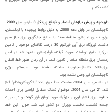
کشف کنیم.
تاریخچه و پیش نیازهای امضاء و ذینفع پروتکل 3 مارس سال 2009
تاجیکستان در اوایل دهه 2000، به دلیل روابط پیچیده با ازبکستان،
برای تامین نیازهای منطقه سغد به منابع جایگزین برق نیاز مبرم
داشت. نیروگاه برق آبی قیراقوم 30 درصد تقاضای موجود را تامین
می‌کرد. طبق توافقات صورت گرفته، قرقیزستان متعهد شد در فصل
زمستان برق منطقه سغد را تامین کند. در آن زمان هنوز خط انتقال
برق-500 «شمال-جنوب» ساخته نشده بود. سیستم انرژی
تاجیکستان نیز وصل نشده بود.
در ماه می سال 2004، ساخت خط برق 220 "باتکن-کان‌بادام" آغاز
شد. 21 می سال 2004، موضوع تملک متقابل اراضی برای احداث
خطوط برق فشار قوی و بزرگراه مورد توافق قرار گرفت و در صورت
جلسه نشست نخست وزیران دو کشور قید شد. طول این خط