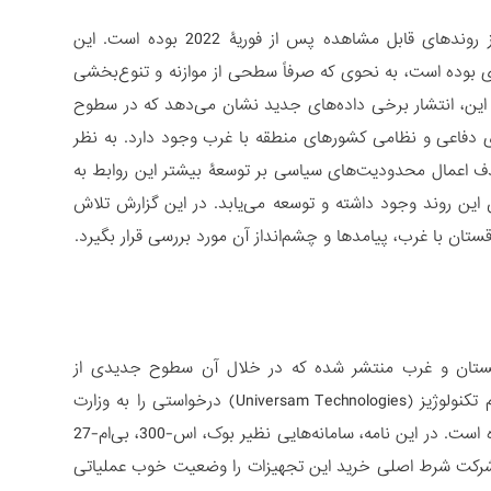
یکی از روندهای قابل مشاهده پس از فوریۀ 2022 بوده است. این
ی بوده است، به نحوی که صرفاً سطحی از موازنه و تنوع‌بخشی
 این، انتشار برخی داده‌های جدید نشان می‌دهد که در سطوح
ای دفاعی و نظامی کشورهای منطقه با غرب وجود دارد. به نظر
هدف اعمال محدودیت‌های سیاسی بر توسعۀ بیشتر این روابط به
ین روند وجود داشته و توسعه می‌یابد. در این گزارش تلاش
ان با غرب، پیامدها و چشم‌انداز آن مورد بررسی قرار بگیرد.
زبکستان و غرب منتشر شده که در خلال آن سطوح جدیدی از
همکاری‌ها ذکر شده است. در یکی از این اسناد یک شرکت آمریکایی به نام یونیورسام تکنولوژیز (Universam Technologies) درخواستی را به وزارت
دفاع ازبکستان برای خرید سامانه‌های پدافندی دست دوم روسی از ازبکستان ارائه کرده است. در این نامه، سامانه‌هایی نظیر بوک، اس-300، بی‌ام-27
ن شرکت شرط اصلی خرید این تجهیزات را وضعیت خوب عملیاتی