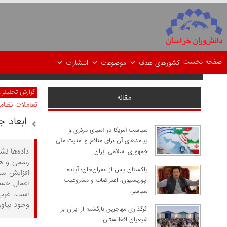
صفحه نخست
کشورهای هدف
موضوعات
انتشارات
گزارش تحلیلی
مقاله
تعاملات نظام
ابعاد 
سیاست آمریکا در آسیای مرکزی و
پیامدهای آن برای منافع و امنیت ملی
داده‌ها نش
جمهوری اسلامی ایران
رسمی و هم
پاکستان پس از عمران‌خان؛ آینده
افزایش سط
اپوزیسیون، اعتراضات و مشروعیت
اعمال حسا
سیاسی
است. غرب 
وجود بیاور
اثرگذاری مهاجرین بازگشته از ایران بر
شیعیان افغانستان