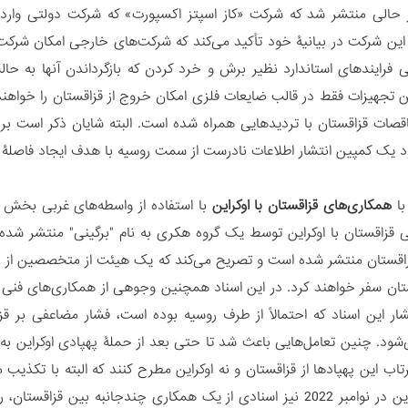
ر حالی منتشر شد که شرکت «کاز اسپتز اکسپورت» که شرکت دولتی واردا
این شرکت در بیانیۀ خود تأکید می‌کند که شرکت‌های خارجی امکان شرکت د
 فرایندهای استاندارد نظیر برش و خرد کردن که بازگرداندن آنها به حال
ین تجهیزات فقط در قالب ضایعات فلزی امکان خروج از قزاقستان را خواهند 
اقصات قزاقستان با تردیدهایی همراه شده است. البته شایان ذکر است برخی
د یک کمپین انتشار اطلاعات نادرست از سمت روسیه با هدف ایجاد فاصلۀ بی
با
همکاری‌های قزاقستان با اوکراین
با استفاده از واسطه‌های غربی بخش دی
 قزاقستان با اوکراین توسط یک گروه هکری به نام "برگینی" منتشر شده
قزاقستان منتشر شده است و تصریح می‌کند که یک هیئت از متخصصین از جمل
تان سفر خواهند کرد. در این اسناد همچنین وجوهی از همکاری‌های فنی و
شار این اسناد که احتمالاً از طرف روسیه بوده است، فشار مضاعفی بر قزا
د. چنین تعامل‌هایی باعث شد تا حتی بعد از حملۀ پهپادی اوکراین به پا
رتاب این پهپادها از قزاقستان و نه اوکراین مطرح کنند که البته با تکذیب
که پیش از این در نوامبر 2022 نیز اسنادی از یک همکاری چندجانبه