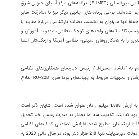
این برنامه‌ها متناسب با مراکز مختلف امنیتی در آمریکا همچون مرکز توسعۀ آموزش نظامی بین‌المللی (E-IMET)، برنامه‌های مرکز آسیای جنوبی شرق
های مرکز مارشال برای مطالعات امنیتی (GCMC) طراحی و اجرا شده‌اند. برخی برنامه‌های جانبی دیگر نیز با مشارکت سایر
ز جملۀ آنها می‌توان به نشست نظرات کارشناسی دربارۀ مقابله با
تروریسم، تاکتیک‌های واحدهای کوچک نظامی، مدیریت آموزش و
ی را به همکاری‌های امنیتی- نظامی آمریکا و ازبکستان اعطا
م
به "دلشاد حسن‌اف"، رئیس دپارتمان همکاری‌های نظامی
بین‌المللی نوشته و در تاریخ 25 جولای 2023 منتشر شده، در خصوص حضور تیم آموزشی و تجهیزات مربوط به پهپادهای پوما سری RQ-20B اطلاع
محمولۀ ارسالی که از فرودگاه تاشکند می‌بایست عبور می‌کرد شامل دو سامانۀ پهپادی به ارزش 1.888 میلیون دلار عنوان شده است. شایان ذکر است
بود که ابتدا تکذیب شد اما بعدتر به صورت رسمی خبر تحویل
ریکا با ازبکستان مطرح شده، افزایش تصاعدی کمک‌های نظامی
آمریکا است. درحالی که این کمک‌ها در سال‌های 2018 تا 2019 و در نخستین سال‌های دولت میرضیایف تنها 218 هزار دلار بود، در سال مالی 2023 به