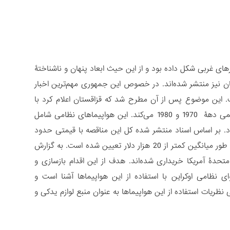
های غربی شکل داده بود و از این حیث ابعاد پنهان و ناشناختۀ
تان نیز منتشر شده‌اند. در خصوص این جمهوری مهم‌ترین اخبار
تبط است. این موضوع پس از آن مطرح شد که قزاقستان اعلام کرد با
هدف نوسازی ناوگان هوایی خود اقدام به فروش حدود 117 فروند از هواپیماهای قدیمی دهۀ 1970 و 1980 می‌کند. این هواپیماهای نظامی شامل
3، جنگنده‌های میگ27، میگ 29 و بمب‌افکن‌های سوخوی24 می‌شود. بر اساس اسناد منتشر شده کل این مناقصه با قیمتی حدود
یک میلیارد تنگه معادل 2.26 میلیون دلار انجام شده است یعنی قیمت هر هواپیما به طور میانگین کمتر از 20 هزار دلار تعیین شده است. به گزارش
 به ایالات متحدۀ آمریکا خریداری شده‌اند. هدف از این اقدام بازسازی و
ی نظامی اوکراین با استفاده از این هواپیماها آشنا است و
ریات استفاده از این هواپیماها به عنوان منبع لوازم یدکی و