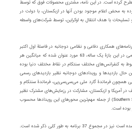
اخت منعطفی را با 100 درصد پیش پرداخت مطرح کرده است. در این نامه، مشتری محصولات فوق که توسط
ه به محض اعلام موجود بودن آنها در ازبکستان، با دولت در
تسلیحات با هدف انتقال به اوکراین، توسط شرکت‌های واسطه
امه‌های همکاری دفاعی و نظامی دوجانبه در فاصلۀ اول اکتبر
2022 تا 30 سپتامبر 2023 ذکر شده است. رویدادهای مشترک دو کشور در حوزۀ نظامی در این بازۀ یک ساله، 63 مورد عنوان شده که میانگین هر
وط به کنفرانس‌های مختلف سنتکام در نقاط مختلف دنیا بوده
ن حال بازدیدها و رویدادهای دوجانبه نظیر بازدیدهای رسمی
ایی همچون فرماندۀ گارد ملی می‌سی‌سی‌پی، فرماندۀ سنتکام و
 دوره‌های آموزشی مختلف در آمریکا و ازبکستان، مشارکت در رزمایش‌های مشترک نظیر
همکاری منطقه‌ای 2023 (Regional Cooperation 2023) و حملۀ جنوبی 23 (Southern Strike 23) از جمله مهم‌ترین محورهای این رویدادها محسوب
 بوده است.
در سند همکاری‌های امنیتی-دفاعی که در همان زمان بین ازبکستان و سنتکام امضا شده است نیز در مجموع 37 برنامه به طور کلی ذکر شده است.