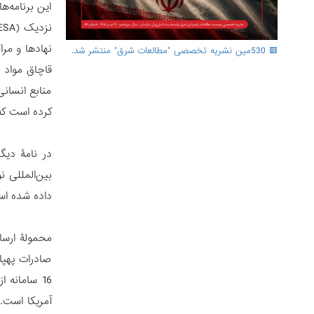
نهادها و مرا
🟥 530مین نشریه تخصصی "مطالعات شرق" منتشر شد.
قاچاق مواد 
منابع انسان
کرده است که 
در نامۀ دیگ
داده شده ا
صادرات پهپا
16 سامانه