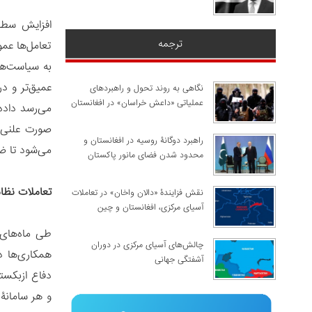
افزایش سطح
ترجمه
تعامل‌ها عم
به سیاست‌ها
عمیق‌تر و د
نگاهی به روند تحول و راهبردهای
عملیاتی «داعش خراسان» در افغانستان
می‌رسد داده
صورت علنی م
راهبرد دوگانۀ روسیه در افغانستان و
می‌شود تا ض
محدود شدن فضای مانور پاکستان
تعاملات نظا
نقش فزایندۀ «دالان واخان» در تعاملات
آسیای مرکزی، افغانستان و چین
طی ماه‌های
چالش‌های آسیای مرکزی در دوران
آشفتگی جهانی
و هر سامانۀ