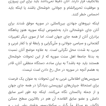
بلاتکلیف قرار دارند. آنان دقیقاً نمی‌‏دانند باید برای این پیروزی
و موفقیت تحریرالشام و جولانی خوشحال باشند یا اینکه باید
احساس خطر کنند.
اینکه نیروهای جهادی بین‌المللی در سوریه موفق شدند برای
آنان جای خوشحالی دارد به‌خصوص اینکه سوریه هنوز پناهگاه
برادران آنان از همه جای جهان است. اما از سوی دیگر تغییرات
گفتمانی و سیاسی جولانی و ملّی‏‌گرایی و رابطۀ او با کفار غربی و
عربی، به شدت محل نگرانی است. به علاوه موضع آنان نسبت
به بدنۀ جامعۀ اهل سنت سوریه که از این تحولات خوشحال
هستند باید چه باشد؟ به بیان ساده، دستگاه منطقی آنان، قادر
به هضم آنچه در سوریه در حال رخ دادن است نیست.
سرویس‏‌های اطلاعاتی غربی به این تحولات به عنوان یک فرصت
برای استحالۀ جریان‌های تروریستی بنیادگرا در همه جای جهان
و از جمله پاکستان نگاه می‏‌کنند. اینکه چه طور امیر سابق
داعش و عضو سابق القاعده آن هم در بالاترین سطح ممکن
ناگهان به سراغ ملّی‏‌گرایی، سکولاریسم، حقوق بشر غربی و