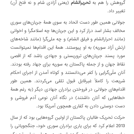
گروهش را هم به
تحریرالشام
(یعنی آزادی شام و نه فتح آن)
تغییر داد.
جولانی همین طور دست اتحاد به سوی همۀ جریان‌های سوری
مخالف بشار اسد دراز کرد و این جریان‌ها چه اسلام‏گرا و اخوانی
(مانند احرارالشام و فیلق الشام) و چه ملی‏‌گرا (مانند شاخه‏‌های
ارتش آزاد سوریه) به او پیوستند. همۀ این اقدام‌ها نمی‏توانست
مورد پسند جریان‌های تروریستی و جهادی باشد که از اقصی
نقاط جهان و از جمله پاکستان به سوریه برای جهاد رفته بودند.
آنان ملّی‌‏گرایی را کفر می‌‏دانستند و کوتاه آمدن از اجرای احکام
شریعت را کاملاً غیرقابل قبول تلقی می‏‌کردند. همین طور
اقدام‌های جولانی در فروختن برادران جهادی دیگر (به رغم همۀ
خطاهایی که آنان داشتند) در نگاه آنان نوعی آدم فروشی و
دست دوستی دادن به کفاری همچون آمریکا بود.
حرکت تحریک طالبان پاکستان از اولین گروه‏‌هایی بود که از سال
2013 اعلام کرد که برای یاری برادران سوری خود، جنگجویانی را