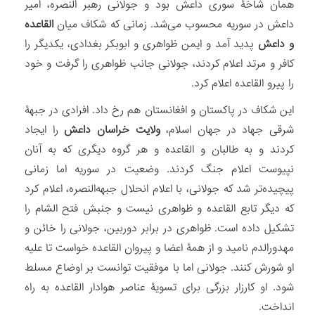
همان شاخۀ سوری داعش بود و جولانی رهبر النصره، امیر
داعش در سوریه محسوب می‌‏شد. زمانی که شکاف میان
القاعده
و داعش
پدید آمد و ایمن ظواهری و ابوبکر بغدادی، یکدیگر را
کافر و مرتد اعلام کردند، جولانی جانب ظواهری را گرفت و خود
را پیرو القاعده اعلام کرد.
این شکاف در پاکستان و افغانستان هم رخ داد. افرادی در جبهۀ
شرقی جهاد در جهان اسلام،
ولایت خراسان داعش
را ایجاد
کردند و به طالبان و القاعده و هر گروه دیگری که به آنان
نپیوست اعلام جنگ کردند. وضعیت در سوریه اما زمانی
پیچیده‏‌تر شد که جولانی، با اعلام انحلال جبهه‌النصره، اعلام کرد
که دیگر تابع القاعده و ظواهری نیست و جنبش فتح الشام را
تشکیل داده است. ظواهری در برابر دوربین، جولانی را خائن و
مهدورالدم نامید و از همۀ اعضا و پیروان القاعده خواست تا علیه
او شورش کنند. جولانی اما با موفقیت توانست بر اوضاع مسلط
شود. او کارزار بزرگی برای تسویۀ عناصر هوادار القاعده به راه
انداخت.