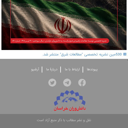
🟥 530مین نشریه تخصصی "مطالعات شرق" منتشر شد.
'
پيوندها
ارتباط با ما
دربارۀ ما
آرشيو
نقل و نشر مطالب با ذکر منبع آزاد است