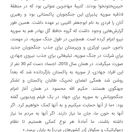
خیبرپختونخوا بودند. کتیبۀ مهاجرین عنوانی بود که در منطقۀ
لاذقیه سوریه پذیرای این جنگجویان پاکستانی بود و رهبری
آنان را فردی به نام ابوجعفر اللیبی بر عهده داشت. همین طور
گزارش‌هایی وجود داشت که گروه حافظ گل بهادر هم به سوریه
نیرو اعزام کرده است. همچنین در طول جنگ سوریه، در مهمند،
باجور، خیبر، اورکزی و وزیرستان برای جذب جنگجویان جدید
برای شرکت در جنگ سوریه، تبلیغاتی برای جذب نیروی جهادی
صورت می‏گرفت. در همان سال 2013، اجساد دست کم 30 نفر از
این افراد جهادی، از سوریه به پاکستان بازگردانده شد که بعداً
روشن شد همگی اعضای تحریک طالبان پاکستان و لشکر
جهنگوی هستند. حکیم الله محسود در همان آغاز اعزام
جنگجویانش به سوریه برای جهاد در یک فیلم ویدیویی گفته
بود: «ما از آنها حمایت میکنیم و به آنها کمک خواهیم کرد. اگر
آنها به خون ما، جان ما نیاز دارند. اگر آنها به مردم ما نیاز
داشته باشند، ما آمادۀ هر نوع کمکی هستیم تا نظام
دموکراتیک و سکولار [در کشورهای عرب] به پایان برسد.»