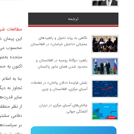
ترجمه
مطالعات شر
این پیمان د
نگاهی به روند تحول و راهبردهای
عملیاتی «داعش خراسان» در افغانستان
محسوب می‌شو
متحده به‌عن
راهبرد دوگانۀ روسیه در افغانستان و
اکنون به حم
محدود شدن فضای مانور پاکستان
بنا به اعلا
نقش فزایندۀ «دالان واخان» در تعاملات
تجاوز به دی
آسیای مرکزی، افغانستان و چین
سایر قدرت‌ها
چالش‌های آسیای مرکزی در دوران
از نظر منطقه
آشفتگی جهانی
دفاعی مشترک،
بر سیاست‌ها