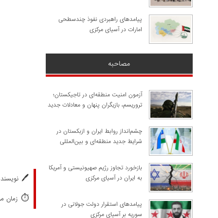
پیامدهای راهبردی نفوذ چندسطحی
امارات در آسیای مرکزی
مصاحبه
آزمون امنیت منطقه‌ای در تاجیکستان؛
تروریسم، بازیگران پنهان و معادلات جدید
چشم‌انداز روابط ایران و ازبکستان در
شرایط جدید منطقه‌ای و بین‌المللی
​بازخورد تجاوز رژیم صهیونیستی و آمریکا
🖊️
به ایران در آسیای مرکزی
نویسنده
⏱️
زمان مورد
پیامدهای استقرار دولت جولانی در
سوریه بر آسیای مرکزی