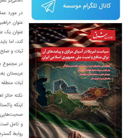
دفاعی‌تر عمل
در مورد عمل
عنوان «راهب
عنوان یک عا
کند، اما با
ثبات و صلح 
در مجموع به
عربستان بعد
ثبات منطقه ا
نکته حائز ا
اینکه پاکستا
صحبت‌هایی ا
و تامل است:
روابط گسترد