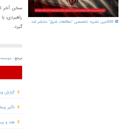
سخن آخر ای
راهبردی، با 
🟥 530مین نشریه تخصصی "مطالعات شرق" منتشر شد.
گیرد.
مرجع :
موسسه م
گزارش وبی
تأثیر پیم
هند و پیم