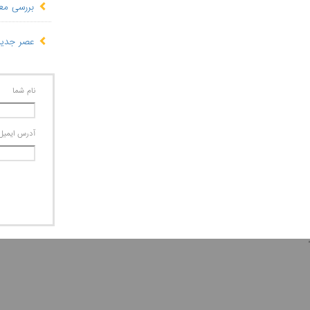
بررسی معن
​عصر جدید
نام شما
آدرس ايميل
'