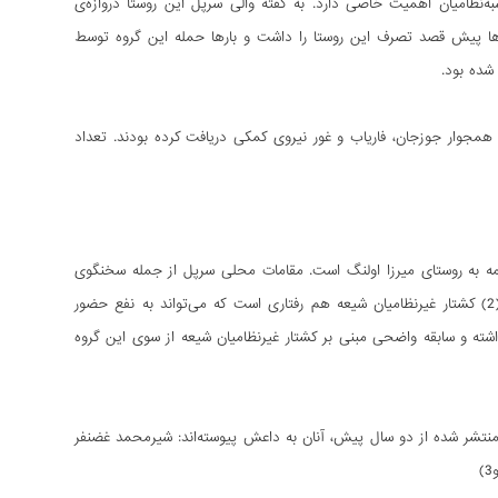
‌نظامیان اهمیت خاصی دارد. به گفته والی سرپل این روستا دروازه‌ی
‌ها پیش قصد تصرف این روستا را داشت و بارها حمله این گروه توسط
شده بود.
 همجوار جوزجان، فاریاب و غور نیروی کمکی دریافت کرده بودند. تعداد
مه به روستای میرزا اولنگ است. مقامات محلی سرپل از جمله سخنگوی
والی سرپل از همدستی حضور نیروهای داعش در کنار طالبان در تهاجم بر روستا سخن می‌گویند.(2) کشتار غیرنظامیان شیعه هم رفتاری است که می‌تواند به نفع حضور
شته و سابقه‌ واضحی مبنی بر کشتار غیرنظامیان شیعه از سوی این گروه
ی منتشر شده از دو سال پیش، آنان به داعش پیوسته‌اند: شیرمحمد غضنفر