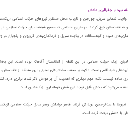
ه نبرد با جغرافیای داعش
 ولایت شمالی سرپل، جوزجان و فاریاب محل استقرار نیروهای حرکت اسلامی ازبکس
 به افغانستان کوچ کردند. مهمترین مناطقی که حضور شبه‌نظامیان حرکت اسلامی در آن 
داری‌های صیاد و کوهستانات در ولایت سرپل و فرمانداری‌های گرزیوان و بلچراغ در 
ظامیان ازبک حرکت اسلامی در این نقطه از افغانستان آگاهانه بوده است. این بخش
روه‌های شبه‌نظامی است. علاوه بر ضعف ساختارهای امنیتی این منطقه از افغانستان، پا
زی ساده نیست. نکته مهم دیگری که اهمیت آن بر عوامل ذکر شده، برتری دارد، تشا
شاهده می‌شود که بخش قابل توجه این شش فرمانداری ازبک‌نشین است.
نیروها را عبدالرحمان یولداش فرزند طاهر یولداش رهبر سابق حرکت اسلامی ازبکس
ان با داعش بیعت کرده‌ است.