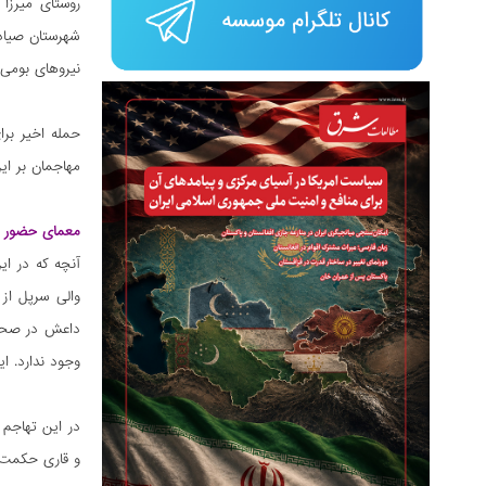
روستای میرزا
شهرستان صیاد
نیروهای بومی 
حمله اخیر برا
مهاجمان بر این روستا را برخی م
معمای حضور د
آنچه که در ا
داعش در صحنه 
وجود ندارد. ا
در این تهاجم 
و قاری حکمت. ه