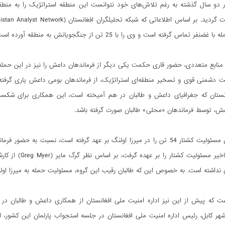
در دو سال گذشته به رغم تلاش‌های خود نتوانست این منطقه استراتژیک را به منط
فر تماس گرفته است و وی را با 25 تن از جنگجویانش به منطقه آورده است.(5)
منابع متعددی، حضور قاری حکمت یکی دیگر از فرماندهان داعش را نیز در این حمله تای
 دشمنی قوی و تسخیر منطقه‌ای استراتژیک، از فرماندهان بومی داعش یاری گرفته 
انستان که جغرافیای داعش و طالبان در هم آمیخته است، این همکاری برای ش
عش، توسط فرماندهان «محلی» طالبان صورت گرفته باشد.
حال که داعش مسئولیت کشتار 54 تن را در میرزا اولنگ بر عهد گرفته است، نس
که داعش با تاخی
 نداشته است. به خصوص این که طالبان رقیب این گروه، مسئولیت حمله به میرزا اولنگ 
است که پیش از این نیز اداره امنیت ملی افغانستان از همکاری داعش و طالبان د
شهر کابل، رئیس اداره امنیت ملی افغانستان در جلسه استجواب پارلمان این کشور، 