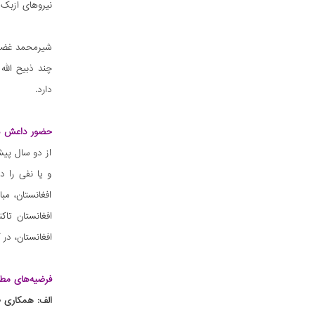
نیروهای ازبک 
شیرمحمد غضنف
چند ذبیح الل
دارد.
حضور داعش در 
از دو سال پی
و یا نفی را د
افغانستان، مب
افغانستان تا
افغانستان، در 
فرضیه‌های مط
الف: همکاری ط