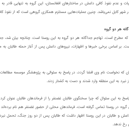
ت و عدم نفوذ کافی داعش در ساختارهای افغانستان، این گروه به تنهایی قادر به ا
ر شهر کابل نمی‌باشد. چنین عملیات‌هایی مستلزم همکاری گروهی است که از نفوذ کافی
انه هر دو گروه
ه مطرح است، تهاجم جداگانه هر دو گروه به این روستا است. چنانچه بیان شد، جغ
. بر اساس برخی خبرها و اظهارات، نیروهای داعش پس از آغاز حمله طالبان به میر
ن که نخواست نام وی افشا گردد، در پاسخ به سئوالی به پژوهشگر موسسه مطالعات آ
 نبرد به این منطقه وارد شدند و دست به کشتار زدند.
اسخ به این سئوال که چرا سخنگوی طالبان غضنفر را از فرماندهان طالبان عنوان کرده
 گروه در روستا تماس گرفته است، فرماندهان محلی از حضور غضنفر هم نام برده‌اند 
عش و طالبان در این روستا اظهار داشت که طالبان پس از دو روز جنگ، تحمل نبرد د
 رخ ندهد.