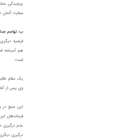
پیچیدگی عملیا
سفارت آلمان د
ب: تهاجم جداگ
فرضیه دیگری ک
هم آمیخته است
است.
یک مقام طالبا
وی پس از آغاز
این منبع در پ
فرماندهان این
عدم درگیری دا
درگیری دیگری