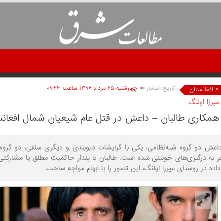
تاریخ انتشار
چهارشنبه ۲۵ مرداد ۱۳۹۶ ساعت ۰۹:۲۳
>
افغانستان
یرزا اولنگ
همکاری طالبان – داعش در قتل عام شیعیان شمال افغان
داعش دو گروه شبه‌نظامی، یکی با گرایشات دیوبندی و دیگری سلفی، دو گرو
 به درگیری‌های خونینی شده است. طالبان با پندار حاکمیت مطلق یا مشارکتی ب
اده در روستای میرزا اولنگ، این تصور را با ابهام مواجه ساخت.