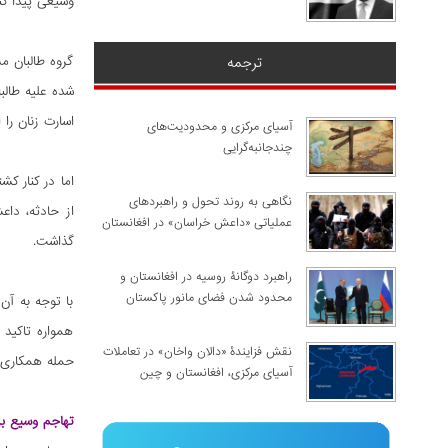
وسیعی پیدا کن
ترجمه
گروه طالبان م
اسارت زنان را ا
آسیای مرکزی و محدودیت‌های
چندجانبه‌گرایی
اما در کنار ک
نگاهی به روند تحول و راهبردهای
عملیاتی «داعش خراسان» در افغانستان
گذاشت.
راهبرد دوگانۀ روسیه در افغانستان و
محدود شدن فضای مانور پاکستان
با توجه به آن
همواره تاکید
نقش فزایندۀ «دالان واخان» در تعاملات
حمله همکاری 
آسیای مرکزی، افغانستان و چین
تهاجم وسیع ب