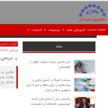
صفحه نخست
کشورهای هدف
موضوعات
انتشارات
گزارش تحلیلی
مقاله
بررسی حادثه م
بررسی 
زبان فارسی؛ میراث مشترک اقوام در
افغانستان
طالبان و 
رقابت منجر
سیاست آمریکا در آسیای مرکزی و
حادثه رخ د
پیامدهای آن برای منافع و امنیت ملی
جمهوری اسلامی ایران
پاکستان پس از عمران‌خان؛ آینده
اپوزیسیون، اعتراضات و مشروعیت