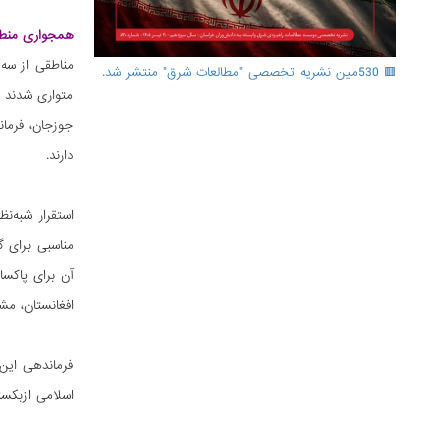
همجواری منطق
مناطقی از سه
🟥 530مین نشریه تخصصی "مطالعات شرق" منتشر شد.
متواری شدند و
جوزجان، فرمان
دارند.
استقرار شبه‌ن
مناسبی برای گ
آن برای پاکسا
افغانستان، م
فرماندهی این 
اسلامی ازبکست