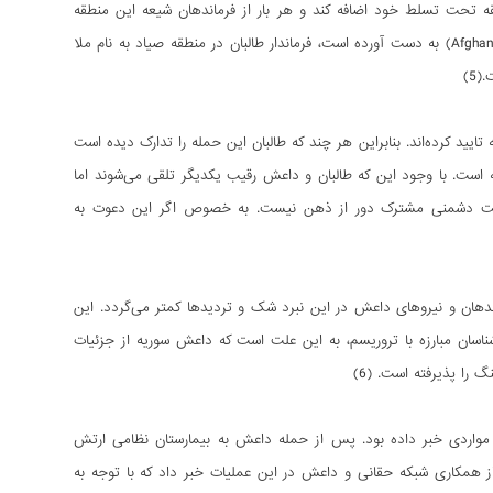
قه تحت تسلط خود اضافه کند و هر بار از فرماندهان شیعه این منطقه
متحمل شکست گردید. بر اساس اطلاعاتی که شبکه تحلیلگران افغانستان (Afghanistan Analyst Network) به دست آورده است، فرماندار طالبان در منطقه صیاد به نام ملا
ید کرده‌اند. بنابراین هر چند که طالبان این حمله را تدارک دیده است
است. با وجود این که طالبان و داعش رقیب یکدیگر تلقی می‌شوند اما
کست دشمنی مشترک دور از ذهن نیست. به خصوص اگر این دعوت به
بت به حضور فرماندهان و نیروهای داعش در این نبرد شک و تردیدها کمتر می‌گردد. این
ر مسئولیت کشتار را بر عهده گرفت، بر اساس نظر گرگ مایر (Greg Myer) از کارشناسان مبارزه با تروریسم، به این علت است که داعش سوریه از جزئیات
را پذیرفته است. (6)
ر مواردی خبر داده بود. پس از حمله داعش به بیمارستان نظامی ارتش
از همکاری شبکه حقانی و داعش در این عملیات خبر داد که با توجه به