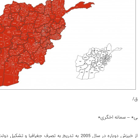
ق/
ی* – سمانه اخگری*
طالبان پس از خیزش دوباره در سال 2005 به تدریج به تصر