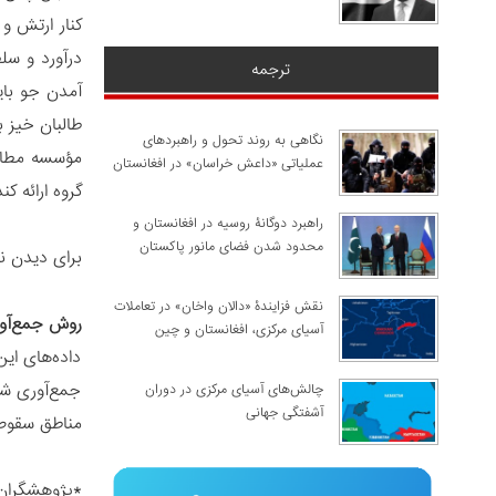
کنار ارتش و 
ترجمه
آمدن جو بای
طالبان خیز بلندی برداشت به 
نگاهی به روند تحول و راهبردهای
مؤسسه مطالع
عملیاتی «داعش خراسان» در افغانستان
گروه ارائه ک
راهبرد دوگانۀ روسیه در افغانستان و
محدود شدن فضای مانور پاکستان
برای دیدن ن
نقش فزایندۀ «دالان واخان» در تعاملات
روش جمع‌آور
آسیای مرکزی، افغانستان و چین
داده‌های این
جمع‌آوری شد
چالش‌های آسیای مرکزی در دوران
آشفتگی جهانی
مناطق سقوط 
*پژوهشگران