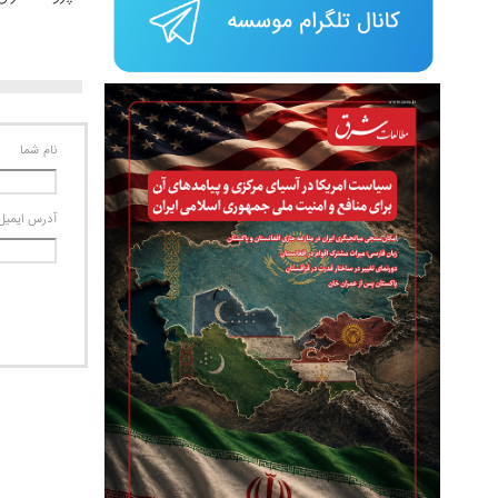
نام شما
آدرس ايميل