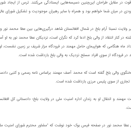
قوت در مقابل طراحان این‌چنین دسیسه‌هایی ایستاد‌گی می‌کنند. ترس از ایجاد شورا
دی در میان شما خواهم بود و همراه با سایر رهبران موجودیت و تشکیل شورای عالی ا
ر ولایت نسبتا آرام بلخ در شمال افغانستان شاهد درگیری‌هایی بین عطا محمد نور 
ه در کنار انتقاد از والی بلخ ادعا کرد که نگران است، نزدیکان عطا محمد نور به او آس
اه 23 مرداد ماه هنگامی که هواپیمای حامل مهمند در فرودگاه مزار شریف بر زمین نشست
در فرودگاه از سوی افراد مسلح نزدیک به والی بلخ بازداشت شده است.
سخنگوی والی بلخ گفته است که محمد آصف مهمند براساس نامه رسمی و کتبی دادستا
اد تجاری از سوی پلیس مرزی بازداشت شده است.
 مهمند و انتقال او به زندان اداره امنیت ملی در ولایت بلخ؛ دادستانی کل افغا
ست.
عطا محمد نور در صفحه فیس بوک خود نوشت که "مشاور محترم شورای امنیت ملی