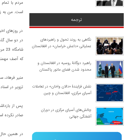
مردم با تمام 
است. من به زو
ترجمه
در روزهای اخی
نگاهی به روند تحول و راهبردهای
در دو سال گذشت
عملیاتی «داعش خراسان» در افغانستان
شامگ
که آصف مهمند 
راهبرد دوگانۀ روسیه در افغانستان و
محدود شدن فضای مانور پاکستان
منیر فرهاد، 
نقش فزایندۀ «دالان واخان» در تعاملات
تزویر در اسن
آسیای مرکزی، افغانستان و چین
پس از بازداشت
چالش‌های آسیای مرکزی در دوران
صادر نکرده ا
آشفتگی جهانی
در همین حال 