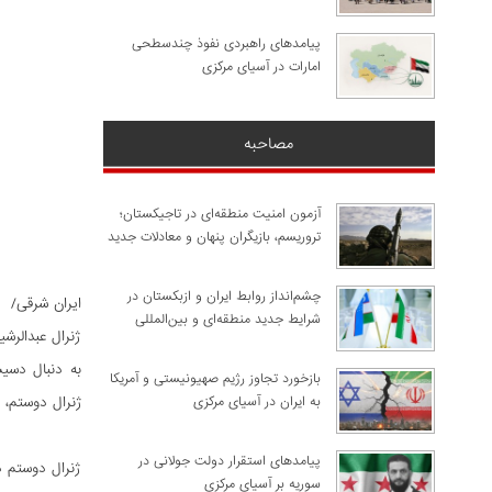
پیامدهای راهبردی نفوذ چندسطحی
امارات در آسیای مرکزی
مصاحبه
آزمون امنیت منطقه‌ای در تاجیکستان؛
تروریسم، بازیگران پنهان و معادلات جدید
چشم‌انداز روابط ایران و ازبکستان در
ایران شرقی/
شرایط جدید منطقه‌ای و بین‌المللی
ژنرال عبدالرش
به دنبال دسی
​بازخورد تجاوز رژیم صهیونیستی و آمریکا
به ایران در آسیای مرکزی
ژنرال دوستم، 
پیامدهای استقرار دولت جولانی در
ژنرال دوستم د
سوریه بر آسیای مرکزی