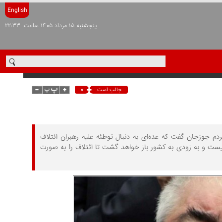
English
پنجشنبه ۱۵ مرداد ۱۴۰۵ ساعت: ۲۲:۳۳
۰
جالب است
ردم جوزجان گفت که عده‌ای به دنبال توطئه علیه رهبران ائتلاف
یست و به زودی به کشور باز خواهد گشت تا ائتلاف را به صورت