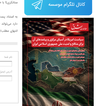
ستانکزی)! با ط
به استناد پست
دارد می‌تواند ا
انتهای مطلب/.
نام شما
آدرس ايميل