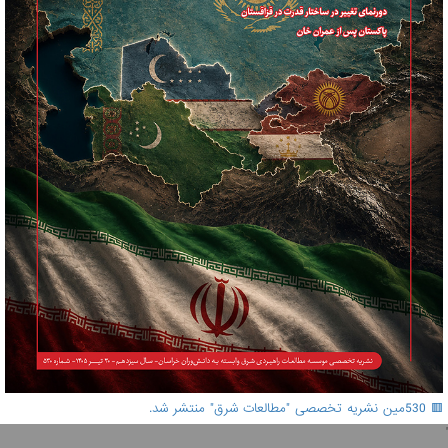
🟥 530مین نشریه تخصصی "مطالعات شرق" منتشر شد.
'