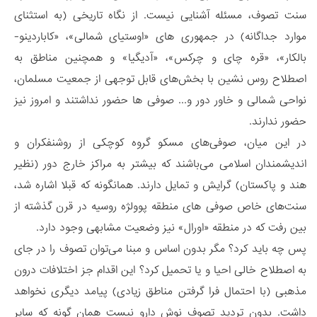
سنت تصوف، مسئله آشنایی نیست. از نگاه تاریخی (به استثنای
موارد جداگانه) در جمهوری های «اوستیای شمالی»، «کاباردینو-
بالکار»، «قره چای و چرکس»، «آدیگیا» و همچنین مناطق به
اصطلاح روس نشین با بخش‌های قابل توجهی از جمعیت مسلمان،
نواحی شمالی و خاور دور و... صوفی ها حضور نداشتند و امروز نیز
حضور ندارند.
در این میان، صوفی‌های مسکو گروه کوچکی از روشنفکران و
اندیشمندان اسلامی می‌باشند که بیشتر به مراکز خارج دور (نظیر
هند و پاکستان) گرایش و تمایل دارند. همانگونه که قبلا اشاره شد،
سنت‌های خاص صوفی های منطقه پوولژه روسیه در قرن گذشته از
بین رفت که در منطقه «اورال» نیز وضعیت مشابهی وجود دارد.
پس چه باید کرد؟ مگر بدون اساس و مبنا می‌توان تصوف را در جای
به اصطلاح خالی احیا و یا تحمیل کرد؟ این اقدام جز اختلافات درون
مذهبی (با احتمال فرا گرفتن مناطق زیادی) پیامد دیگری نخواهد
داشت. بدون تردید تصوف نوش دارو نیست همان گونه که سایر