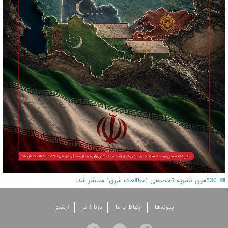
🟥 530مین نشریه تخصصی "مطالعات شرق" منتشر شد.
'
پيوندها
ارتباط با ما
دربارۀ ما
آرشيو