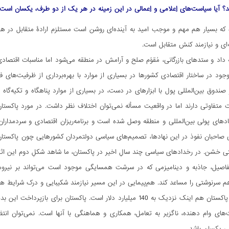
آیا سیاست‌های اِعلامی و اِعمالی در این زمینه در هر یک از دو طرف، یکسان است ی
ه که بسیار هم مهم و موجب امید به آینده‌ای روشن است مستلزم ارادۀ متقابل در ه
ی و نیازمند کنش متقابل است.
اد و ستدهای بازرگانی، مُقوّم صلح و آرامش در منطقه می‌شود اما مناسبات اقتصادی 
جود در ساختار اقتصادی کشورها در بسیاری از موارد با بهره‌برداری از ظرفیت‌های فرا
صندوق بین‌المللی پول با ابزارهای در دست، در بسیاری از موارد پناهگاه و تکیه‌گاه 
ت متفاوتی دارند اما در واقعیت مسأله نمی‌توان اختلاف نظر داشت. در مورد پاکست
ادهای پولی بین‌المللی و منطقه وصل شده است و برنامه‌ریزان اقتصادی و سردمدارا
صاحبان نفوذ در این نهادها، تصمیم‌های سیاسی دولتمردان کشورهایی چون پاکستان ر
ی خشن. در رخدادهای سیاسی چند سالِ اخیر در پاکستان، ما شاهد شکلِ دوم این اثرگ
اصیل، جاذبه و دینامیزمی که در سرشت همسایگی موجود است می‌تواند بر نیروهای 
 سرنوشتی را مساعد کند. هم‌پیمایی در این مسیر نیازمند شکیبایی و درک شرایط ه
بدهی خارجی پاکستان هم اینک نزدیک به 140 میلیارد دلار است. پاکست
‌های وام دهنده، ناگزیر به تعامل، همکاری و هماهنگی با آنها است. نمی‌توان انت
می یکسان باشد.