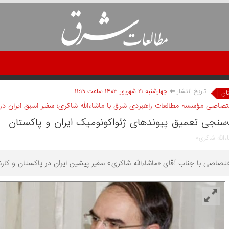
تاریخ انتشار
چهارشنبه ۲۱ شهريور ۱۴۰۳ ساعت ۱۱:۱۹
ان
صاصی مؤسسه مطالعات راهبردی شرق با ماشاءالله شاکری؛ سفیر اسبق ایران در
سنجی تعمیق پیوندهای ژئواکونومیک ایران و پاکستان
ءالله شاکری»
صاصی با جناب آقای «ماشاءالله شاکری» سفیر پیشین ایران در پاکستان و کارش