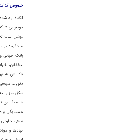
خصوص کدامند؟ 
انگارۀ یاد شد
موضوعی شبکه‌ا
روشن است که د
و حفره‌های مو
بانک جهانی و 
مخالفان، نظرا
پاکستان به نه
منویات سیاسی 
شکل بارز و حت
با همۀ این تف
همسایگی و هم
نهادها و دولت
اعمالی و اعلا