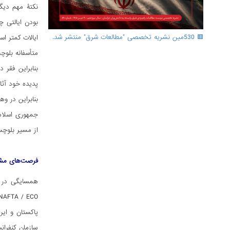
نکتۀ مهم دیگر
بودن ایالتی چ
🟥 530مین نشریه تخصصی "مطالعات شرق" منتشر شد.
ایالات کمتر ا
متأسفانه بلوچ
بنابراین فقر 
پدیده خود آثار
بنابراین در و
جمهوری اسلامی
از مسیر بلوچس
فرصت‌های مشتر
همسایگی در س
ASEAN / BRICS / NAFTA / ECO از 
سازمان کنفرا