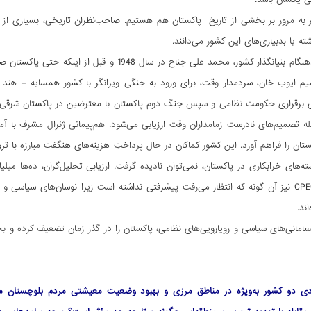
یر به مرور بر بخشی از تاریخ پاکستان هم هستیم. صاحب‌نظران تاریخی، بسیاری از
ه یا بدبیاری‌های این کشور می‌دانند.
در گذشت زودهنگام بنیانگذار کشور، محمد علی جناح 
 ایوب خان، سردمدار وقت، برای ورود به جنگی ویرانگر با کشور همسایه – هند - 
له تصمیم‌های نادرست زمامداران وقت ارزیابی می‌شود. هم‌پیمانی ژنرال مشرف با آم
تان را فراهم آورد. این کشور کماکان در حال پرداختِ هزینه‌های هنگفت مبارزه با تر
های خرابکاری در پاکستان، نمی‌توان نادیده گرفت. ارزیابی تحلیل‌گران، ده‌ها میلیار
است. پروژۀ CPEC نیز آن گونه که انتظار می‌رفت پیشرفتی نداشته است زیرا نوسان‌های س
ند.
امانی‌های سیاسی و رویارویی‌های نظامی، پاکستان را در گذر زمان تضعیف کرده و ب
دی دو کشور به‌ویژه در مناطق مرزی و بهبود وضعیت معیشتی مردم بلوچستان می‌ت