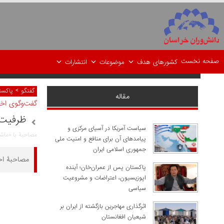
صفحه نخست
کشورهای هدف
موضوعات
انتشارات
>
گفتگو
پاکست
مقاله
گفت‌وگوی اخت
ظرفیت‌
سیاست آمریکا در آسیای مرکزی و
مصاحبۀ با «ماشا
پیامدهای آن برای منافع و امنیت ملی
جمهوری اسلامی ایران
مصاحبۀ اخت
پاکستان پس از عمران‌خان؛ آینده
اپوزیسیون، اعتراضات و مشروعیت
سیاسی
اثرگذاری مهاجرین بازگشته از ایران بر
شیعیان افغانستان