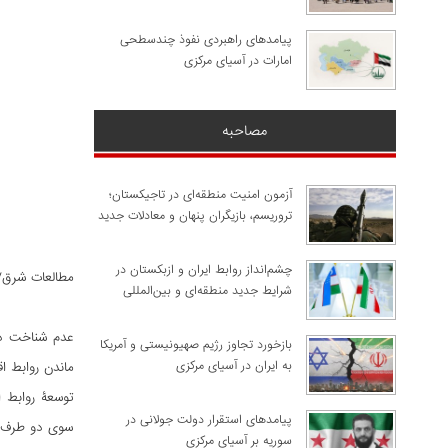
پیامدهای راهبردی نفوذ چندسطحی
امارات در آسیای مرکزی
مصاحبه
آزمون امنیت منطقه‌ای در تاجیکستان؛
تروریسم، بازیگران پنهان و معادلات جدید
چشم‌انداز روابط ایران و ازبکستان در
مطالعات شرق/
شرایط جدید منطقه‌ای و بین‌المللی
عدم شناخت دو
​بازخورد تجاوز رژیم صهیونیستی و آمریکا
به ایران در آسیای مرکزی
ماندن روابط ا
توسعۀ روابط ا
پیامدهای استقرار دولت جولانی در
سوی دو طرف اس
سوریه بر آسیای مرکزی