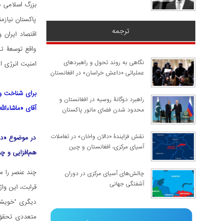
بزرگ اسلامی د
پاکستان نیازم
ترجمه
اقتصاد ایران 
واقع توسعۀ تج
نگاهی به روند تحول و راهبردهای
امنیت انرژی ا
عملیاتی «داعش خراسان» در افغانستان
برای شناخت و 
راهبرد دوگانۀ روسیه در افغانستان و
آقای «ماشاءال
محدود شدن فضای مانور پاکستان
نقش فزایندۀ «دالان واخان» در تعاملات
در موضوع «دیپ
آسیای مرکزی، افغانستان و چین
هم‌افزایی و چه
چند عنصر را م
چالش‌های آسیای مرکزی در دوران
آشفتگی جهانی
قرابت، این واژه 
متعددی تحقق 