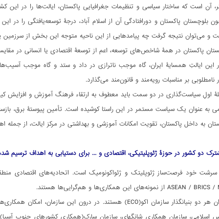
، آن است که ساختار سیاسی و تنظیمات جغرافیایی پاکستان، ایالت‌ها را در این کشور
ون بلوچستان پاکستان و دورافتادگی آن از اسلام آباد، درجۀ توسعه‌یافتگی را در ا
ست و می‌توان نتیجه گرفت چه پیامدهایی از این ناحیه متوجه این بخش از سرزمین پ
ستان پاکستان در همۀ شاخص‌های توسعه، اعم از توسعۀ اقتصادی یا انسانی در مقایسه ب
در این ایالتِ همسایۀ ایران، گاه موجب ناترازی در داد و ستد و گاه موجب آسیب‌
 نامطلوبی بر مناسبات رویه‌مند و قانون‌مند می‌گذارد.
هلۀ اولِ سیاست‌گذاری در دو سمت باید معطوف به ارتقاء فرهنگ آموزش و افزایش ک
 به عنوان یک سیاست مستمر در این راستا کوشیده است. تأمین پیوستۀ برق، بازسازی
تان به داخل پاکستان، تقویت امکانات آموزشی و بهداشتی در مرکز ایالت، از جمله اهت
ک دو کشور در حوزۀ ژئوپلیتیکی، اقتصادی و ... برای دستیابی به اهداف ترسیم شده
رشت خود فرصت‌ساز ژئوپلیتک و ژئواکونومیک است. اتحادیه‌های اقتصادی منطقه‌ا
نمونه‌های این همکاری‌ها و هم‌گرایی‌ها هستند.
پاکستان و ایران هر دو بنیانگذار سازمان اکو(ECO) هستند. در درو
نس اسلامی، سازمان همکاری شانگهای، سازمان سارک(همکاری کشورهای جنوب آسیا) 