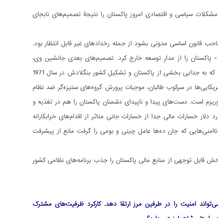
 مشکلات سیاسی و اقتصادی امروز پاکستان را نتیجۀ تصمیم‌های نابجای
در سال 1948 و قبل از اینکه حتی پاکستان صاحب قانون اساسی مدونی بشود از جمله رخدادهای غیر قابل انتظار بود.
پاکستان را از مدارِ توسعه خارج کرد. تصمیم‌های بعدی جانشین وی،
یحیی‌خان برای برقراری حکومت نظامی و سپس جنگ دوم پاکستان با معترضین در پاکستان شرقی که به جدایی بخشی از پاکستان و تشکیل کشور بنگلادش در سال 1971
ریکایی‌ها در سرکوب طالبان، موجبات پرورش گروه‌های ستیزه‌گر ضد نظام
وریزم است. دست‌های پیدا و ناپیدای دشمنان پاکستان را هم در تغذیه و
د دلار خسارات مالی جدا از خسارات جانی متاثر از اقدام‌های خرابکارانه
یاسی و ناامنی‌هایی که جان ده‌ها عامل چینی و بومی را گرفت مانع از پیشرفت
خش قابل توجهی از منابع مالی پاکستان را جذب برنامه‌های نظامی کشور
واند امنیت را در طرفین مرز ارتقا دهد. کارکرد ظرفیت‌های مشترک