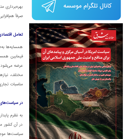
بهره‌برداری مت
صرفاً هم‌افزای
تعامل اقتصادی
همسایه‌ها به‌
فیمابین همسای
عرضه می‌شود و
مختلف، نیازه
مناسبات تجاری
در سیاست‌های 
به نظرم پاید
در آن کشور م
سیاست‌ها موجب