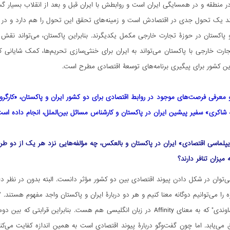
ر منطقه و در همسایگی ایران است و روابطش با ایران قبل و بعد از انقلاب بسیار گ
ند یک تحول جدی در اقتصادش است و زمینه‌های تحقق این تحول را هم دارد و در ا
و پاکستان در حوزۀ تجارت خارجی مکمل یکدیگرند. بنابراین پاکستان، می‌تواند نقش
ارت خارجی با پاکستان می‌تواند به ایران برای خنثی‌سازی تحریم‌ها، کمک شایانی ک
ین کشور برای پیگیری برنامه‌های توسعۀ اقتصادی مطرح است.
معرفی فرصت‌های موجود در روابط اقتصادی برای دو کشور ایران و پاکستان، «کارگر
له شاکری» سفیر پیشین ایران در پاکستان و کارشناس مسائل بین‌الملل، انجام داده است
لماسی اقتصادی» ایران در پاکستان و بالعکس، چه مؤلفه‌هایی نزد هر یک از دو طرف
 میزان تنافر دارند؟
ی‌توان در شکل دادن پیوند اقتصادی بین دو کشور مؤثر دانست. البته بدون در نظر داش
را می‌توانیم دوگانه معنا کنیم و هر دو دربارۀ ایران و پاکستان واجد مفهوم هستند. "هم‌جواری" که 
دیگری "خویشاوندی" که به معنای Affinity در زبان انگلیسی هم هست. بنا
می‌یابد. اما چون گفت‌وگو دربارۀ پیوند اقتصادی است به همین اندازه کفایت می