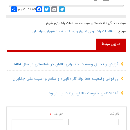
Share
Facebook
Twitter
Email
Telegram
اشتراک گذاری
مولف : کارگروه افغانستان موسسه مطالعات راهبردی شرق
مرجع :
مطالعـات راهبـردی شـرق وابسـته بـه دانـشوران خراسـان
عناوین مرتبط
گزارش و تحلیل وضعیت حکمرانی طالبان در افغانستان در سال 1404
بازخوانی وضعیت خط لولۀ گاز «تاپی» و منافع و امنیت ملی ج.ا.ایران
آینده‌شناسی حکومت طالبان؛ روندها و سناریوها
نام شما
*
نظر شما