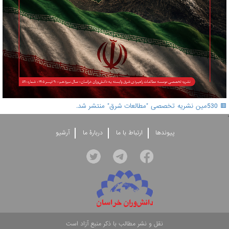
🟥 530مین نشریه تخصصی "مطالعات شرق" منتشر شد.
'
پيوندها
ارتباط با ما
دربارۀ ما
آرشيو
نقل و نشر مطالب با ذکر منبع آزاد است