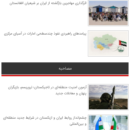
اثرگذاری مهاجرین بازگشته از ایران بر شیعیان افغانستان
پیامدهای راهبردی نفوذ چندسطحی امارات در آسیای مرکزی
مصاحبه
آزمون امنیت منطقه‌ای در تاجیکستان؛ تروریسم، بازیگران
پنهان و معادلات جدید
چشم‌انداز روابط ایران و ازبکستان در شرایط جدید منطقه‌ای
و بین‌المللی