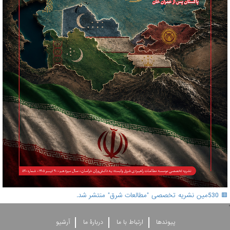
🟥 530مین نشریه تخصصی "مطالعات شرق" منتشر شد.
'
پيوندها
ارتباط با ما
دربارۀ ما
آرشيو