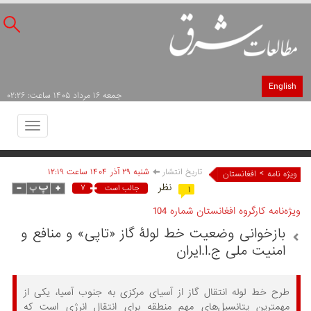
English
جمعه ۱۶ مرداد ۱۴۰۵ ساعت: ۰۲:۲۶
Toggle
avigation
تاریخ انتشار
شنبه ۲۹ آذر ۱۴۰۴ ساعت ۱۲:۱۹
>
ویژه نامه
افغانستان
نظر
۷
جالب است
۱
ویژه‌نامه کارگروه افغانستان شماره 104
بازخوانی وضعیت خط لولۀ گاز «تاپی» و منافع و
امنیت ملی ج.ا.ایران
طرح خط لوله انتقال گاز از آسیای مرکزی به جنوب آسیا، یکی از
مهمترین پتانسیل‌های مهم منطقه برای انتقال انرژی است که