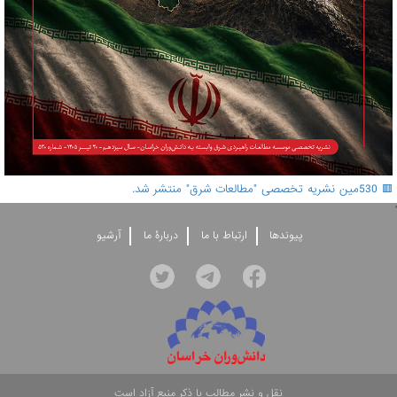
🟥 530مین نشریه تخصصی "مطالعات شرق" منتشر شد.
'
پيوندها
ارتباط با ما
دربارۀ ما
آرشيو
نقل و نشر مطالب با ذکر منبع آزاد است