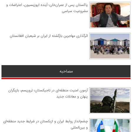
پاکستان پس از عمران‌خان؛ آینده اپوزیسیون، اعتراضات و
مشروعیت سیاسی
اثرگذاری مهاجرین بازگشته از ایران بر شیعیان افغانستان
مصاحبه
آزمون امنیت منطقه‌ای در تاجیکستان؛ تروریسم، بازیگران
پنهان و معادلات جدید
چشم‌انداز روابط ایران و ازبکستان در شرایط جدید منطقه‌ای
و بین‌المللی