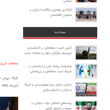
سیاسی
اثرگذاری مهاجرین بازگشته از ایران بر
شیعیان افغانستان
مصاحبه
آزمون امنیت منطقه‌ای در تاجیکستان؛
تروریسم، بازیگران پنهان و معادلات جدید
مطالعات شرق/
چشم‌انداز روابط ایران و ازبکستان در
شرایط جدید منطقه‌ای و بین‌المللی
کارگاه «روش 
​بازخورد تجاوز رژیم صهیونیستی و آمریکا
آبان‌ماه 1402 در محل مؤسسه مطالعات راهبردی شرق برگزار شد.
به ایران در آسیای مرکزی
پیامدهای استقرار دولت جولانی در
سوریه بر آسیای مرکزی