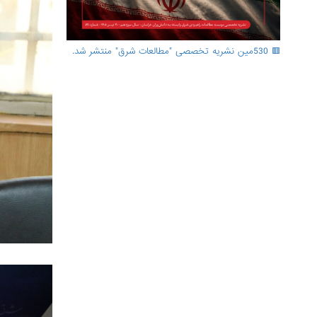
🟥 530مین نشریه تخصصی "مطالعات شرق" منتشر شد.