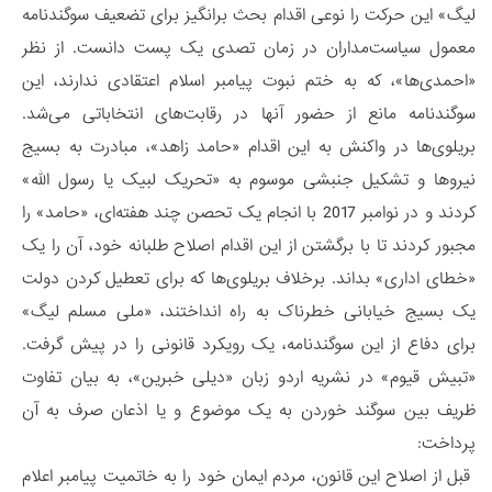
لیگ» این حرکت را نوعی اقدام بحث برانگیز برای تضعیف سوگندنامه
معمول سیاست‌مداران در زمان تصدی یک پست دانست. از نظر
«احمدی‌ها»، که به ختم نبوت پیامبر اسلام اعتقادی ندارند، این
سوگندنامه مانع از حضور آنها در رقابت‌های انتخاباتی می‌شد.
بریلوی‌ها در واکنش به این اقدام «حامد زاهد»، مبادرت به بسیج
نیروها و تشکیل جنبشی موسوم به «تحریک لبیک یا رسول الله»
کردند و در نوامبر 2017 با انجام یک تحصن چند هفته‌ای، «حامد» را
مجبور کردند تا با برگشتن از این اقدام اصلاح طلبانه خود، آن را یک
«خطای اداری» بداند. برخلاف بریلوی‌ها که برای تعطیل کردن دولت
یک بسیج خیابانی خطرناک به راه انداختند، «ملی مسلم لیگ»
برای دفاع از این سوگندنامه، یک رویکرد قانونی را در پیش گرفت.
«تبیش قیوم» در نشریه اردو زبان «دیلی خبرین»، به بیان تفاوت
ظریف بین سوگند خوردن به یک موضوع و یا اذعان صرف به آن
پرداخت:
قبل از اصلاح این قانون، مردم ایمان خود را به خاتمیت پیامبر اعلام