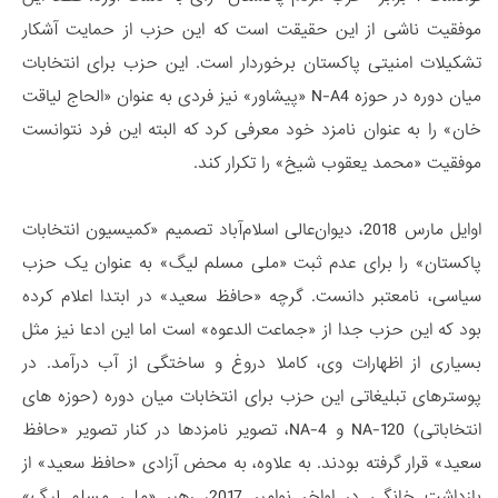
موفقیت ناشی از این حقیقت است که این حزب از حمایت آشکار
تشکیلات امنیتی پاکستان برخوردار است. این حزب برای انتخابات
میان دوره در حوزه N-A4 «پیشاور» نیز فردی به عنوان «الحاج لیاقت
خان» را به عنوان نامزد خود معرفی کرد که البته این فرد نتوانست
موفقیت «محمد یعقوب شیخ» را تکرار کند.
اوایل مارس 2018، دیوان‌عالی اسلام‌آباد تصمیم «کمیسیون انتخابات
پاکستان» را برای عدم ثبت «ملی مسلم لیگ» به عنوان یک حزب
سیاسی، نامعتبر دانست. گرچه «حافظ سعید» در ابتدا اعلام کرده
بود که این حزب جدا از «جماعت الدعوه» است اما این ادعا نیز مثل
بسیاری از اظهارات وی، کاملا دروغ و ساختگی از آب درآمد. در
پوسترهای تبلیغاتی این حزب برای انتخابات میان دوره (حوزه های
انتخاباتی) NA-120 و NA-4، تصویر نامزدها در کنار تصویر «حافظ
سعید» قرار گرفته بودند. به علاوه، به محض آزادی «حافظ سعید» از
بازداشت خانگی در اواخر نوامبر 2017، رهبر «ملی مسلم لیگ»