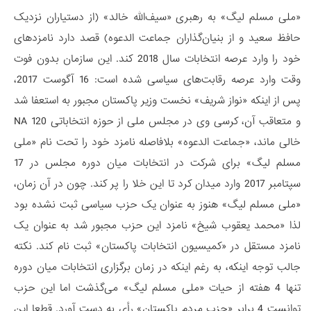
«ملی مسلم لیگ» به رهبری «سیف‌الله خالد» (از دستیاران نزدیک
حافظ سعید و از بنیان‌گذاران جماعت الدعوه) قصد دارد نامزدهای
خود را وارد عرصه انتخابات سال 2018 کند. این سازمان بدون فوت
وقت وارد عرصه رقابت‌های سیاسی شده است: 16 آگوست 2017،
پس از اینکه «نواز شریف» نخست وزیر پاکستان مجبور به استعفا شد
و متعاقب آن، کرسی وی در مجلس ملی از حوزه انتخاباتی NA 120
خالی ماند، «جماعت الدعوه» بلافاصله نامزد خود را تحت نام «ملی
مسلم لیگ» برای شرکت در انتخابات میان دوره مجلس در 17
سپتامبر 2017 وارد میدان کرد تا این خلا را پر کند. چون در آن زمان،
«ملی مسلم لیگ» هنوز به عنوان یک حزب سیاسی ثبت نشده بود
لذا «محمد یعقوب شیخ» نامزد این حزب مجبور شد به عنوان یک
نامزد مستقل در «کمیسیون انتخابات پاکستان» ثبت نام کند. نکته
جالب توجه اینکه، به رغم اینکه در زمان برگزاری انتخابات میان دوره
تنها 4 هفته از حیات «ملی مسلم لیگ» می‌گذشت اما این حزب
توانست 4 برابر «حزب مردم پاکستان» رأی به دست آورد. قطعا این