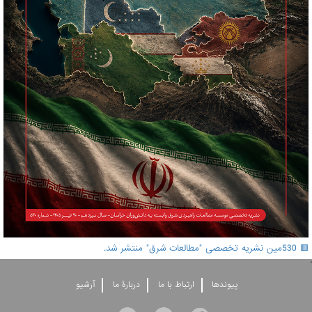
🟥 530مین نشریه تخصصی "مطالعات شرق" منتشر شد.
'
پيوندها
ارتباط با ما
دربارۀ ما
آرشيو