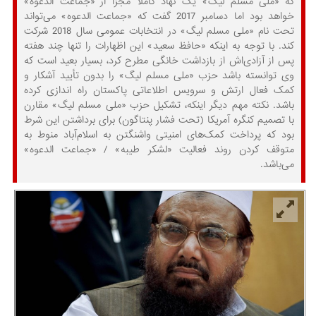
که «ملی مسلم لیگ» یک نهاد کاملا مجزا از «جماعت الدعوه»
خواهد بود اما دسامبر 2017 گفت که «جماعت الدعوه» می‌تواند
تحت نام «ملی مسلم لیگ» در انتخابات عمومی سال 2018 شرکت
کند. با توجه به اینکه «حافظ سعید» این اظهارات را تنها چند هفته
پس از آزادی‌اش از بازداشت خانگی مطرح کرد، بسیار بعید است که
وی توانسته باشد حزب «ملی مسلم لیگ» را بدون تأیید آشکار و
کمک فعال ارتش و سرویس اطلاعاتی پاکستان راه اندازی کرده
باشد. نکته مهم دیگر اینکه، تشکیل حزب «ملی مسلم لیگ» مقارن
با تصمیم کنگره آمریکا (تحت فشار پنتاگون) برای برداشتن این شرط
بود که پرداخت کمک‌های امنیتی واشنگتن به اسلام‌آباد منوط به
متوقف کردن روند فعالیت «لشکر طیبه» / «جماعت الدعوه»
می‌باشد.