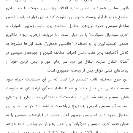
قانون اساسی همراه با اعضای جدید ائتلاف پارلمانی و دولت، تا حد زیادی
مواضع حزب طرفدار ریاست جمهوری را تقویت کردند. این فرایند، پایه و اساس
ساختار سیاسی جدید نیروهای متقابل سودمند برای رئیس‌جمهور آتامبایف و
"حزب سوسیال دموکرات" را در میان مدت بنا می‌نهد. (یعنی، ایجاد مکانیزم
جمعی تصمیم‌گیری یا به اصطلاح "جانشین جمعی"). همه این‌ها مشروط به
تلاش آتامبایف برای عقب راندن احزاب مخالف کلیدی و چهره‌های سیاسی در
آستانه انتقال قدرت، انتقال بی درد سر زمام امور و ایمن کردن خود از
پیامدهای منفی دوران پس از ریاست جمهوری است.
این طرح مستلزم قالب "تقسیم کار" است که در آن مسئولیت حوزه نفوذ
سیاست داخلی بین نسل جدید و نسبتا وفادار نخبگان قرقیزستان به حکومت
فعلی تقسیم خواهد شد. این در حالیست که نمایندگان مجموعه‌ای از نهادهای
تصمیم گیر سیاسی قدیمی به تدریج بی‌اهمیت خواهند شد. در عین حال، این
احتمال وجود دارد که رئيس جمهور فعلی حضور در فرآیندهای سیاسی را به
عنوان عضو "حزب سوسیال دموکرات" و یا حتی رهبر آن در پارلمان ادامه خواهد
داد. بنابراین، در سال 2017 می‌توان انتظار شکل‌گیری عمود جدید قدرت در