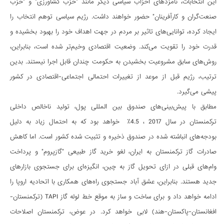
این انتخابات، نامزدهای احزاب سیاسی دیگر مانند "حزب کشاورزی" و "حزب
صنعت‌گران و کارآفرینان" حضور خواهند داشت. رژیم سیاسی توهم انتخاب را
ایجاد کرده، توانایی‌های تاثیر بر مردم در جهت اهداف خود را بهبود بخشیده و
قدرت خود را تقویت می‌کند. وضعیت اقتصادی وخیم‌تر شده است، بنابراین،
روش‌های سابق مشروعیت بخشیدن به حکومت چندان قابل اجرا نیستند. بدین
ترتیب، رژیم قبل از موعد از تغییرات احتمالی اجتماعی-اقتصادی در کشور
پیشی می‌گیرد.
مطابق با پیش‌بینی‌های صندوق بین المللی پول، تولید ناخالص داخلی
ترکمنستان در سال 2017 ، 4.5٪ خواهد بود که به احتمال زیاد به دلیل
بودجه‌های انباشته شده در صندوق ذخیره و تثبیت شده کشور است. اما کاهش
صادرات گاز ترکمنستان به ایران، لغو خرید گاز طبیعی "گازپروم" و پرداخت
وام‌های قبلی در ازای تحویل گاز به چین، انگیزه‌ای برای جستجوی بازارهای
جدید هستند. بنابراین، عشق آباد جستجوی راه‌های همکاری با اتحادیه اروپا را
ادامه خواهد داد و برای ساخت و ساز به موقع خط لوله گاز TAPI (ترکمنستان-
افغانستان-پاکستان-هند) لابی خواهد کرد. در عوض، ترکمنستان اصلاحات