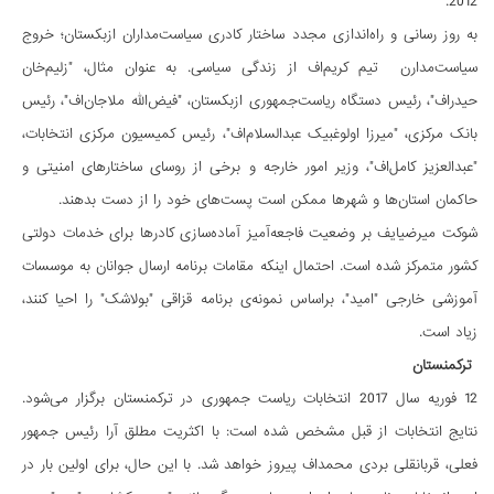
2012.
به روز رسانی و راه‌اندازی مجدد ساختار کادری سیاست‌مداران ازبکستان؛ خروج
سیاست‌مدارن تیم کریم‌اف از زندگی سیاسی. به عنوان مثال، "زلیم‌خان
حیدراف"، رئیس دستگاه ریاست‌جمهوری ازبکستان، "فیض‌الله ملا‌جان‌اف"، رئیس
بانک مرکزی، "میرزا اولوغبیک عبدالسلام‌اف"، رئیس کمیسیون مرکزی انتخابات،
"عبدالعزیز کامل‌اف"، وزیر امور خارجه و برخی از روسای ساختارهای امنیتی و
حاکمان استان‌ها و شهرها ممکن است پست‌های خود را از دست بدهند.
شوکت میرضیایف بر وضعیت فاجعه‌آمیز آماده‌سازی کادرها برای خدمات دولتی
کشور متمرکز شده است. احتمال اینکه مقامات برنامه ارسال جوانان به موسسات
آموزشی خارجی "امید"، براساس نمونه‌ی برنامه قزاقی "بولاشک" را احیا کنند،
زیاد است.
ترکمنستان
12 فوریه سال 2017 انتخابات ریاست جمهوری در ترکمنستان برگزار می‌شود.
نتایج انتخابات از قبل مشخص شده است: با اکثریت مطلق آرا رئیس جمهور
فعلی، قربانقلی بردی محمداف پیروز خواهد شد. با این حال، برای اولین بار در