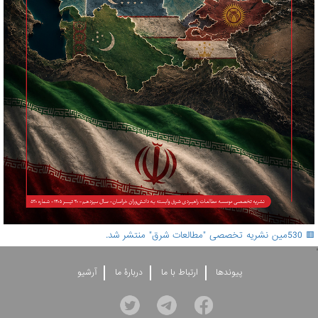
🟥 530مین نشریه تخصصی "مطالعات شرق" منتشر شد.
'
پيوندها
ارتباط با ما
دربارۀ ما
آرشيو