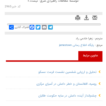
"موسسه مطالعات راهبردی شرق" نیست.»
کد خبر:2965
Share
Facebook
Twitter
Email
Telegram
اشتراک گذاری
مترجم : زهرا خادمی راد
مرجع :
پايگاه اطلاع رسانی jamestown
عناوین مرتبط
تحلیل و ارزیابی ششمین نشست فرمت مسکو
روسیه، افغانستان و خطر داعش در آسیای مرکزی
چشم‌انداز آینده داعش در سایه حکومت طالبان