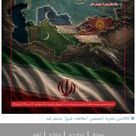
🟥 530مین نشریه تخصصی "مطالعات شرق" منتشر شد.
'
پيوندها
ارتباط با ما
دربارۀ ما
آرشيو