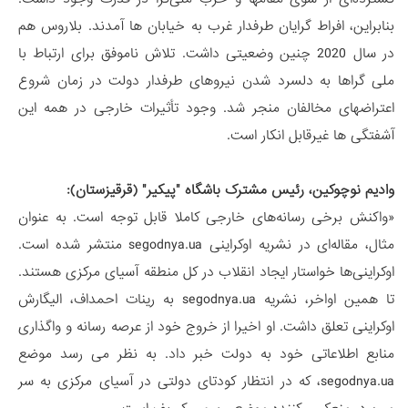
بنابراین، افراط گرایان طرفدار غرب به خیابان ها آمدند. بلاروس هم
در سال 2020 چنین وضعیتی داشت. تلاش ناموفق برای ارتباط با
ملی گراها به دلسرد شدن نیروهای طرفدار دولت در زمان شروع
اعتراضهای مخالفان منجر شد. وجود تأثیرات خارجی در همه این
آشفتگی ها غیرقابل انکار است.
وادیم نوچوکین، رئیس مشترک باشگاه "پیکیر" (قرقیزستان):
«واکنش برخی رسانه‌های خارجی کاملا قابل توجه است. به عنوان
مثال، مقاله‌ای در نشریه اوکراینی segodnya.ua منتشر شده است.
اوکراینی‌ها خواستار ایجاد انقلاب در کل منطقه آسیای مرکزی هستند.
تا همین اواخر، نشریه segodnya.ua به رینات احمداف، الیگارش
اوکراینی تعلق داشت. او اخیرا از خروج خود از عرصه رسانه و واگذاری
منابع اطلاعاتی خود به دولت خبر داد. به نظر می رسد موضع
segodnya.ua، که در انتظار کودتای دولتی در آسیای مرکزی به سر