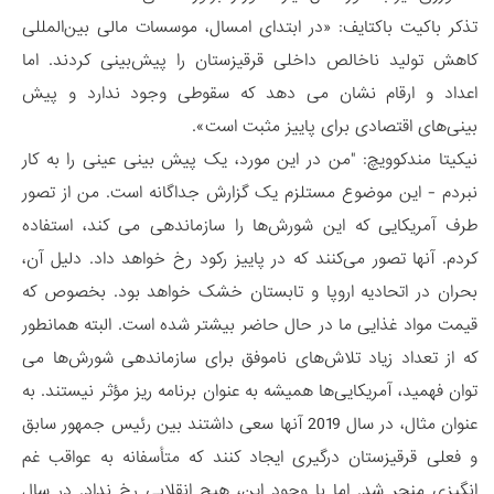
تذکر باکیت باکتایف: «در ابتدای امسال، موسسات مالی بین‌المللی
کاهش تولید ناخالص داخلی قرقیزستان را پیش‌بینی کردند. اما
اعداد و ارقام نشان می دهد که سقوطی وجود ندارد و پیش
بینی‌های اقتصادی برای پاییز مثبت است».
نیکیتا مندکوویچ: "من در این مورد، یک پیش بینی عینی را به کار
نبردم - این موضوع مستلزم یک گزارش جداگانه است. من از تصور
طرف آمریکایی که این شورش‌ها را سازماندهی می کند، استفاده
کردم. آنها تصور می‌کنند که در پاییز رکود رخ خواهد داد. دلیل آن،
بحران در اتحادیه اروپا و تابستان خشک خواهد بود. بخصوص که
قیمت مواد غذایی ما در حال حاضر بیشتر شده است. البته همانطور
که از تعداد زیاد تلاش‌های ناموفق برای سازماندهی شورش‌ها می
توان فهمید، آمریکایی‌ها همیشه به عنوان برنامه ریز مؤثر نیستند. به
عنوان مثال، در سال 2019 آنها سعی داشتند بین رئیس جمهور سابق
و فعلی قرقیزستان درگیری ایجاد کنند که متأسفانه به عواقب غم
انگیزی منجر شد. اما با وجود این، هیچ انقلابی رخ نداد. در سال