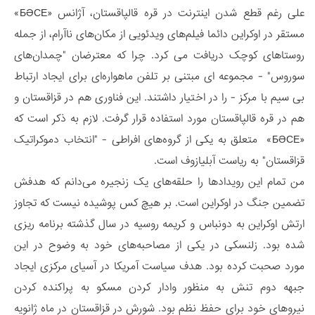
علی رغم قطع شدن اینترنت در قره قالپاقستان، آژانس «БӘСЕ»
مستقر در اوکراین دائما فیلم‌های ویدئویی از مکان‌های ناآرام، از جمله
روستاهای کوچک دریافت می کرد. چرا که معترضان "چمدان‌های
سوروس" - مجموعه ای مبتنی بر تلفن ماهواره‌ای برای ایجاد ارتباط
بی سیم با مرکز - را در اختیار داشتند. این فناوری هم در قزاقستان و
هم در قره قالپاقستان مورد استفاده قرار گرفت. لازم به ذکر است که
«БӘСЕ» متعلق به یکی از گروه‌های افراطی - "انتخاب دموکراتیک
قزاقستان" به ریاست آبلیازوف است.
من تمام این رویدادها را حلقه‌های یک زنجیره می‌دانم که هدفش
تضمین جنگ در اوکراین است. بر هیچ کس پوشیده نیست که تجاوز
ارتش اوکراین به دونباس و کریمه روسیه در سال گذشته برنامه ریزی
شده بود. زلنسکی در یکی از مصاحبه‌های خود به وضوح در این
مورد صحبت کرده بود. هدف سیاست آمریکا در آسیای مرکزی ایجاد
جبهه دوم تنش به منظور وادار کردن مسکو به پراکنده کردن
نیروهای خود برای حفظ نظم بود. شورش در قزاقستان در ماه ژانویه