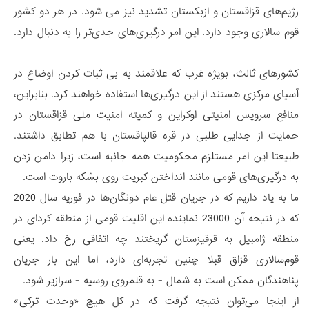
رژیم‌های قزاقستان و ازبکستان تشدید نیز می شود. در هر دو کشور
قوم سالاری وجود دارد. این امر درگیری‌های جدی‌تر را به دنبال دارد.
کشورهای ثالث، بویژه غرب که علاقمند به بی ثبات کردن اوضاع در
آسیای مرکزی هستند از این درگیری‌ها استفاده خواهند کرد. بنابراین،
منافع سرویس امنیتی اوکراین و کمیته امنیت ملی قزاقستان در
حمایت از جدایی طلبی در قره قالپاقستان با هم تطابق داشتند.
طبیعتا این امر مستلزم محکومیت همه جانبه است، زیرا دامن زدن
به درگیری‌های قومی مانند انداختن کبریت روی بشکه باروت است.
ما به یاد داریم که در جریان قتل عام دونگان‌ها در فوریه سال 2020
که در نتیجه آن 23000 نماینده این اقلیت قومی از منطقه کردای در
منطقه ژامبیل به قرقیزستان گریختند چه اتفاقی رخ داد. یعنی
قوم‌سالاری قزاق قبلا چنین تجربه‌ای دارد، اما این بار جریان
پناهندگان ممکن است به شمال - به قلمروی روسیه - سرازیر شود.
از اینجا می‌توان نتیجه گرفت که در کل هیچ «وحدت ترکی»