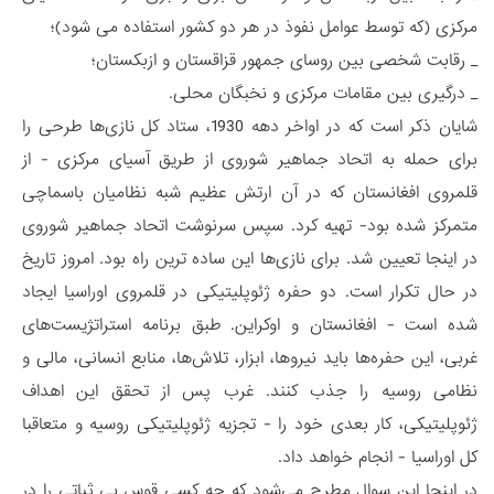
مرکزی (که توسط عوامل نفوذ در هر دو کشور استفاده می شود)؛
_ رقابت شخصی بین روسای جمهور قزاقستان و ازبکستان؛
_ درگیری بین مقامات مرکزی و نخبگان محلی.
شایان ذکر است که در اواخر دهه 1930، ستاد کل نازی‌ها طرحی را
برای حمله به اتحاد جماهیر شوروی از طریق آسیای مرکزی - از
قلمروی افغانستان که در آن ارتش عظیم شبه نظامیان باسماچی
متمرکز شده بود- تهیه کرد. سپس سرنوشت اتحاد جماهیر شوروی
در اینجا تعیین شد. برای نازی‌ها این ساده ترین راه بود. امروز تاریخ
در حال تکرار است. دو حفره ژئوپلیتیکی در قلمروی اوراسیا ایجاد
شده است - افغانستان و اوکراین. طبق برنامه استراتژیست‌های
غربی، این حفره‌ها باید نیروها، ابزار، تلاش‌ها، منابع انسانی، مالی و
نظامی روسیه را جذب کنند. غرب پس از تحقق این اهداف
ژئوپلیتیکی، کار بعدی خود را - تجزیه ژئوپلیتیکی روسیه و متعاقبا
کل اوراسیا - انجام خواهد داد.
در اینجا این سوال مطرح می‌شود که چه کسی قوس بی ثباتی را در