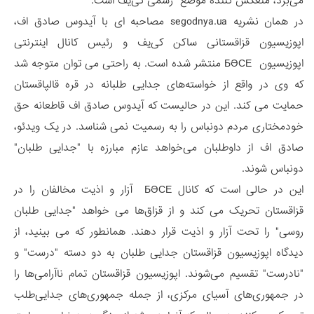
می‌برد، منعکس کننده موضع رسمی کی‌یف است.
در همان نشریه segodnya.ua مصاحبه ای با آیدوس صادق اف،
اپوزیسیون قزاقستانی ساکن کی‌یف و رئیس کانال اینترنتی
اپوزیسیون БӘСЕ منتشر شده است. به راحتی می توان متوجه شد
که وی در واقع از خواسته‌های جدایی طلبانه در قره قالپاقستان
حمایت می کند. این در حالیست که آیدوس صادق اف قاطعانه حق
خودمختاری مردم دونباس را به رسمیت نمی شناسد. در یک ویدئو،
صادق اف از داوطلبان می‌خواهد عازم مبارزه با "جدایی طلبان"
دونباس شوند.
این در حالی است که کانال БӘСЕ آزار و اذیت مخالفان را در
قزاقستان تحریک می کند و از قزاق‌ها می خواهد "جدایی طلبان
روسی" را تحت آزار و اذیت قرار دهند. همانطور که می بینید، از
دیدگاه اپوزیسیون قزاقستان جدایی طلبان به دو دسته "درست" و
"نادرست" تقسیم می‌شوند. اپوزیسیون قزاقستان تمام ناآرامی‌ها را
در جمهوری‌های آسیای مرکزی، از جمله جمهوری‌های جدایی‌طلب