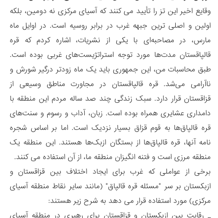
وقایع اخیر این تز را تأیید می کنند که آسیای مرکزی نه دومین، بلکه
اولین و اصلی ترین جبهه غرب در برابر روسیه است. در اوایل ماه
مارس، در مصاحبه‌ای با یکی از نشریات، اشاره کردم که قره
قالپاقستان مدت‌ها مورد توجه استراتژیست‌های غربی بوده است.
طبق محاسبات من، این جمهوری باید یک ماه زودتر درگیر شورش و
ناآرامی می‌شد. قره قالپاقستان در مجاورت مناطق وسیعی از
قزاقستان قرار دارد. سبک زندگی چند صد ساله مردم این منطقه با
دامداری عشایری همراه بوده است. زبان، آداب و رسوم و سنت‌های
قره قالپاق‌ها به قوم قزاق بسیار نزدیک است. اما بر اساس شجره
نامه آنها، قره قالپاق‌ها از بستگان ازبک‌ها هستند. این منطقه یک
منطقه مرزی است و فتنه انگیزان منطقه ما، از آن استفاده می کنند.
برخی از عواملی که غرب برای ایجاد اختلاف بین قزاقستان و
ازبکستان بر سر "مسئله قره قالپاق" (مانند سایر نقاط منطقه آسیای
مرکزی) مورد استفاده قرار می دهد به شرح زیر هستند:
_ رقابت بین ازبکستان و قزاقستان برای رهبری در منطقه آسیای