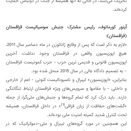
تحریک می‌کنند، در حالی که آنها همیشه از جنگ در دونباس حمایت
کرده‌اند.
آینور کورمانوف، رئیس مشترک جنبش سوسیالیست قزاقستان
(قزاقستان):
«لازم به ذکر است که پس از وقایع ژانائوزن در ماه دسامبر سال 2011،
هیچ اپوزیسیون واقعی در قزاقستان وجود نداشت. آخرین
اپوزیسیون قانونی و قدیمی ترین حزب - حزب کمونیست قزاقستان
- به تصمیم دادگاه عالی در سال 2015 منحل شده بود.
بنابراین، «اپوزیسیون» لیبرال و ناسیونالیست کنونی - اعم از خارجی
و داخلی - با مقامها و سرویس‌های ویژه قزاقستان ارتباط تنگاتنگی
دارند. باید درک کرد که تمام گروه‌ها و جنبش‌های ملی‌گرا، از جمله
[1]
«گشت‌های حفاظت از زبان قزاقی
» در داخل قزاقستان، همیشه
تحت کنترل شدید کمیته امنیت ملی بوده‌اند.
این همچنین در مورد گروه‌های لیبرال و ملی-دموکراتیک که در