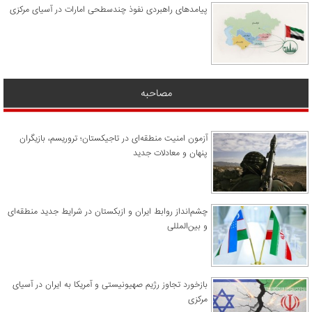
پیامدهای راهبردی نفوذ چندسطحی امارات در آسیای مرکزی
مصاحبه
آزمون امنیت منطقه‌ای در تاجیکستان؛ تروریسم، بازیگران
پنهان و معادلات جدید
چشم‌انداز روابط ایران و ازبکستان در شرایط جدید منطقه‌ای
و بین‌المللی
​بازخورد تجاوز رژیم صهیونیستی و آمریکا به ایران در آسیای
مرکزی