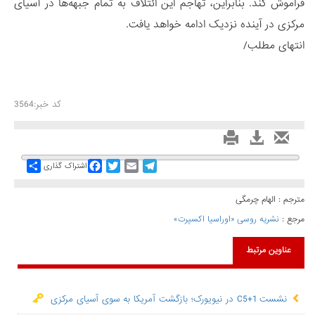
فراموش کند. بنابراین، تهاجم این ائتلاف به تمام جبهه‌ها در آسیای
مرکزی در آینده نزدیک ادامه خواهد یافت.
انتهای مطلب/
کد خبر:3564
Share
Facebook
Twitter
Email
Telegram
اشتراک گذاری
مترجم : الهام چرمگی
مرجع :
نشریه روسی «اوراسیا اکسپرت»
عناوین مرتبط
نشست C5+1 در نیویورک؛ بازگشت آمریکا به سوی آسیای مرکزی