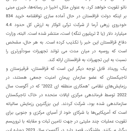
ناتو تقویت خواهد کرد. به عنوان مثال، اخیرا در رسانه‌ها، خبری مبنی
بر اینکه دولت قزاقستان در حال آماده سازی توافقنامه خرید 834
خودروی زرهی آرما از شرکت ترکی اتوکار به ارزش کل حدود 4.4
میلیارد دلار (یا 2 تریلیون تنگه) است، منتشر شده است. البته، وزارت
دفاع قزاقستان این خبر را تکذیب کرده است. به هر حال، مشخص
است که روسیه در میان مدت می تواند تجهیزات سودآورتری را
نسبت به این تجهیزات به قزاقستان ارائه کند.
یک رویداد قابل توجه دیگر این است که قزاقستان، قرقیزستان و
تاجیکستان که عضو سازمان پیمان امنیت جمعی هستند، در
رزمایش‌های نظامی "همکاری منطقه ای 2022" که در آگوست سال
2022 توسط فرماندهی مرکزی ایالات متحده در خاک تاجیکستان
سازماندهی شده بود، شرکت کردند. این بزرگترین رزمایش سالیانه
است که آمریکایی‌ها با شرکای خود از آسیای مرکزی و جنوبی برای
تقویت عملیات چند ملیتی در جهت تامین ثبات و مقابله با تروریسم
برگزار می‌کنند. واشنگتن قصد دارد در آگوست سال 2023 دوباره این