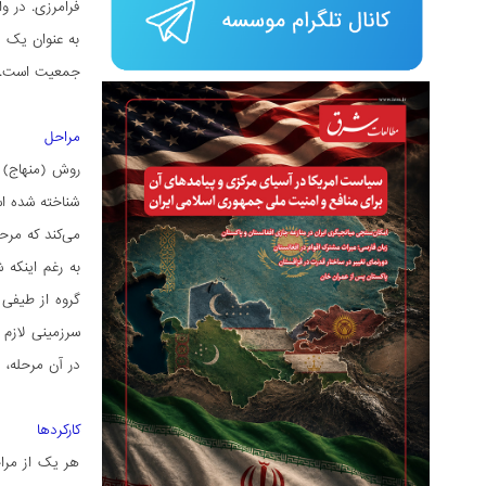
فرامرزی. در وا
به عنوان یک ع
جمعیت است.
مراحل
روش (منهاج) د
شناخته شده ا
می‌کند که مرحله به مرحله
به رغم اینکه
گروه از طیفی 
سرزمینی لازم 
در آن مرحله،
کارکردها
هر یک از مرا