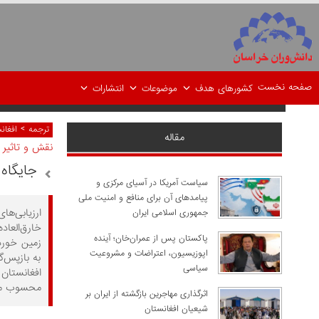
صفحه نخست
کشورهای هدف
موضوعات
انتشارات
>
ترجمه
افغان
مقاله
نقش و تاثیر 
جایگاه 
سیاست آمریکا در آسیای مرکزی و
پیامدهای آن برای منافع و امنیت ملی
ارزیابی‌ه
جمهوری اسلامی ایران
خارق‌العا
پاکستان پس از عمران‌خان؛ آینده
زمین خوردن
اپوزیسیون، اعتراضات و مشروعیت
به بازپس‌گ
سیاسی
افغانستان
محسوب می
اثرگذاری مهاجرین بازگشته از ایران بر
شیعیان افغانستان