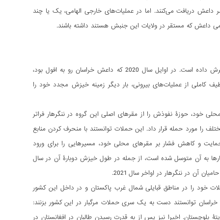
ر داعش دریافت می‌کنند. اما در عملیات‌های خارجی الهامی، یک یا چند
سمی داعش که مستقر در ولایات این جنبش هستند داشته باشند.
می‌توان گفت که داعش خراسان، بیش از هر شاخه دیگر داعش، عملیات‌های بیرونی خود را گسترش داده است. در اوایل سال 2020 که داعش خراسان رو به افول بود،
یف کاملی از عملیات‌های بیرونی، بار دیگر زمینه خیزش مجدد خود را
حلی خود، حوزۀ نفوذش را از مقرهای اصلی‌ این گروه در ننگرهار فراتر
تلف را مورد حمله قرار داد. این حملات توانستند با منحرف کردن منابع
حمایت و کاهش فشار بر مقرهای محلی خود، مسیرهایی را برای ورود
ارها به آن متوسل شده است، از جمله در طول خیزش دوبارۀ آن در سال
لات خود را در مناطق قبایلی شمال غرب پاکستان و در داخل این کشور
به رشد حامیان و متحدان داعش خراسان توانستند دست به یک سری حملات مرگبار در این کشور بزنند:
ۀ بلوچستان. اخیرا نیز پس از به قدرت رسیدن طالبان در افغانستان در