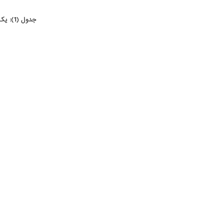
جدول (1): یک چارچوب تجربی برای درک روش شورش داعش، براساس مراحل، کارکردها و آستانه