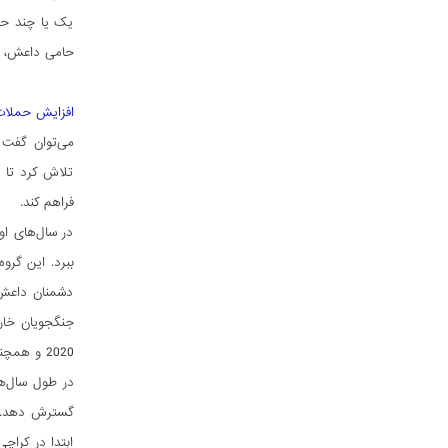
یک یا چند حام
حامی داعش، حم
افزایش حملات
تلاش کرد تا ب
فراهم کند.
در سال‌های او
ببرد. این گرو
دشمنان داعش 
جنگجویان خارج
2020 و همچنین پس از عملیات‌های سرکوبگرانۀ طالبان بر ضد نیروهای وابسته به داعش خراسان و حامیان آن در ننگرهار در اواخر سال 2021.
در طول سال‌ه
ابتدا در کراچ