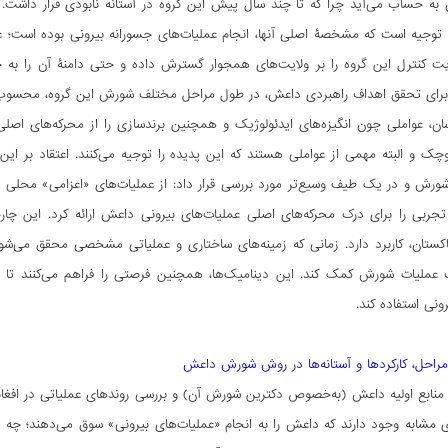
ه حساب می‌آید چرا که تا چند سال پیش این گروه در آستانه نابودی قرار داشت. 
 توجیه است که مشخصۀ اصلی آنها، انجام عملیات‌های جسورانه بیرونی بوده است؛ عم
یت کنترل این گروه را بر ولایت‌های همجوار گسترش داده و حتی دامنۀ آن را به خار
برای تحقق اهداف راهبردی داعش، در طول مراحل مختلف شورش این گروه، محسوب
سان، عواملی چون انگیزه‌های ایدئولوژیک و همچنین برندسازی را از محرکه‌های اصلی ع
ک و البته مهمی از عواملی هستند که این پدیده را توجیه می‌کنند. اعتقاد بر این
شورش و در یک طیف وسیع‌تر مورد بررسی قرار داد: از عملیات‌های «اعزامی» محلی گ
ربی را برای درک محرکه‌های اصلی عملیات‌های بیرونی داعش ارائه کرد. این چار
اکستان، کاربرد دارد. زمانی که زمینه‌های ساختاری و عملیاتی مشخصی محقق می‌شو
عملیات شورش کمک کند. این دینامیک‌ها، همچنین فرصتی را فراهم می‌کنند تا د
ونی استفاده کند.
مراحل، کارکردها و آستانه‌ها در روش شورش داعش
نابع اولیه داعش (به‌خصوص دکترین شورش آن) و بررسی روندهای عملیاتی در افغان
ی مشابه وجود دارند که داعش را به انجام «عملیات‌های بیرونی» سوق می‌دهند؛ چه 