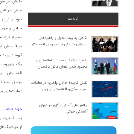
داعش خراسان ب
ظاهر غیر قابل
ترجمه
نفوذ و در نها
حیاتی و مهم 
معمولا کارشنا
نگاهی به روند تحول و راهبردهای
عملیاتی «داعش خراسان» در افغانستان
صرفاً بخش کوچ
گروه در روند 
راهبرد دوگانۀ روسیه در افغانستان و
یک چارچوب تج
محدود شدن فضای مانور پاکستان
افغانستان ـ پ
مراحل مختلف 
نقش فزایندۀ «دالان واخان» در تعاملات
آسیای مرکزی، افغانستان و چین
عملیات‌های بیر
چالش‌های آسیای مرکزی در دوران
جهاد طولانی: 
آشفتگی جهانی
پس از بررسی م
از دینامیک‌ها