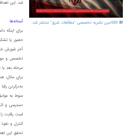
شد. این اهداف
آستانه‌ها
🟥 530مین نشریه تخصصی "مطالعات شرق" منتشر شد.
برای اینکه دا
حضور یا تشکی
آخر شورش خود 
تخصص و مواد ل
مرحله بعد یا 
به‌در‌کردن رقب
منوط به عوامل
دسترسی و اثر
است رقابت را 
کنترل و نفوذ 
تحقق این اهدا