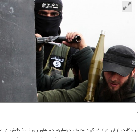
خیر حکایت از آن دارند که گروه «داعش خراسان»، دغدغه‌آورترین شاخۀ داعش در زم