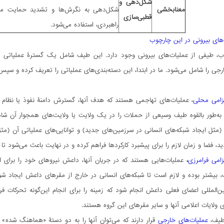
شکل
دهی و
معنابخشی
شکل‌دهی به نگرش‌ها و تشدید حمایت مخ
قطبی
سازی
راهبردی، استفاده می‌شود.
‌های بیرونی در این چارچوب
ب، طیفی از عملیات‌های بیرونی وجود دارد. این طیف شامل یک گسترۀ‌ عملیاتی اس
رجی را شامل می‌شود. ما در ابتدا، این دسته‌بندی‌های عملیاتی را تعریف کرده و سپس 
عزامی محلی
، عملیات‌های تهاجمی هستند که هدف آنها، گسترش دامنۀ نفوذ یا نظا
 به‌طور بالقوه طیف وسیعی از حملات را در یک ولایت یا ولایت‌های همجوار آن شامل
(مثل ایجاد شبکه‌های انسانی در سرزمین‌‌های جدید) و توانایی‌های عملیاتی آن (
د، فضا و زمان لازم را برای پیشبرد کارکردها فراهم کرده و در نهایت باعث می‌شود ت
زامی فرامرزی
،
عملیات‌هایی هستند که در جریان آنها، داعش نیروهای خود را برای ا
، بیشتر بوده و لازم است تا شبکه‌های انسانی در خارج از مقرهای داعش ایجاد شوند
‌المللی اعضای فعلی داعش انجام شود که زمینه را برای انجام این‌گونه تحرکات 
 ولایات اعلامی آنها و سایر مقرهای این گروه هستند.
 طیف،
عملیات‌های خارجی
قرار دارند که می‌توان آنها را به دو دستۀ «هماهنگ شده»