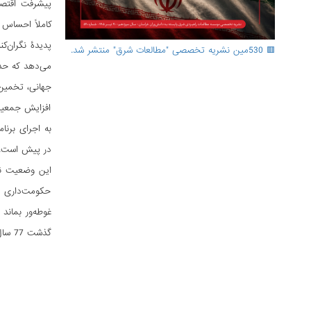
پیشرفت اقتصا
کاملاً احساس م
🟥 530مین نشریه تخصصی "مطالعات شرق" منتشر شد.
جهانی، تخمین زده می‏‌
افزایش جمعیت 
در پیش است.
این وضعیت ناگ
حکومت‌داری ض
غوطه‌ور بماند
گذشت 77 سال، این انتخاب است که سرنوشت و آیندۀ کشور را تعیین می‌‏کند.