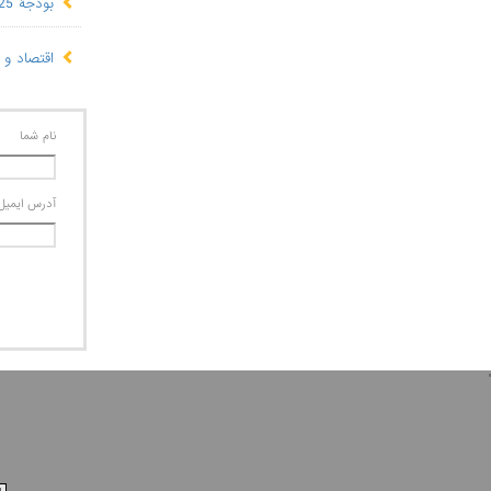
بودجۀ 25-2024 پاکستان؛ باتلاق بدهی‌های داخلی و خارجی
اقتصاد و 
نام شما
آدرس ايميل
'