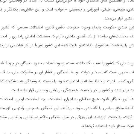
تاد و هفتمین سال استقلال خود با خوش‌بینی نسبت به آینده، در وضعیتی بی‌ثبات
دی، سیاسی، امنیتی، آموزشی و جمعیتی – مواجه است و این چالش‏‌ها، یکدیگر را تق
کشور قرار می‌‏دهد.
لیل فقدان حکومت پایدار، وجود حکومت ناقض قانون، اختلالات سیاسی که کشور ر
بته مخالفت‌‏های برآمده از یک فضای داخلی ناآرام که معضلات امنیتی پایداری را ایجاد
ن را به شدت به تعویق انداخته و باعث شده این کشور تقریباً در هر شاخصی از پی
ین عاملی که کشور را عقب نگه داشته است، وجود تعداد محدود نخبگان در چرخۀ قد
‌کنند. بدیهی است که تسخیر دولت توسط نخبگان و فشار آن بر مشارکت ملی، به ق
ان، کسب قدرت و حفظ سلطه و اختیارات خود را نسبت به رسیدگی به مشکلات کشور در
برابر شده و کشور را در وضعیت همیشگی بی‌ثباتی و ناامنی قرار داده است.
ها، این نخبگان قدرت هیچ علاقه‌ای به اجرای اصلاحات- چه اصلاحات ارضی، اصلاحات ا
ندۀ منافع سیاسی یا اقتصادی خود می‌دانند. این نخبگان همچنین رانت‏هایی ازجمله اس
درجهت انتقال ثروت، به دست آورده‌‎اند. این ویژگی در میان نخبگان حاکم غی
عیت ممتاز خود استفاده کرده‏اند.