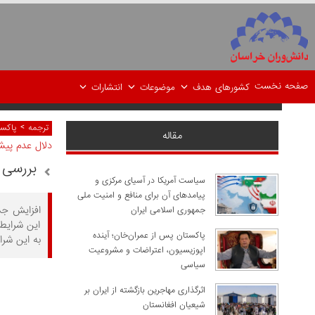
صفحه نخست
کشورهای هدف
موضوعات
انتشارات
>
ترجمه
پاکست
مقاله
دلال عدم پیش
بررسی ع
سیاست آمریکا در آسیای مرکزی و
پیامدهای آن برای منافع و امنیت ملی
افزایش جم
جمهوری اسلامی ایران
این شرایط،
پاکستان پس از عمران‌خان؛ آینده
به این شرایط، فاجعه‌‎
اپوزیسیون، اعتراضات و مشروعیت
سیاسی
اثرگذاری مهاجرین بازگشته از ایران بر
شیعیان افغانستان