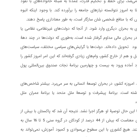
شد، برای حفظ و تحکیم قدرت، عمدتاً به شبکه‌ خانواده‌های با نفوذ
مروز نتوانسته نیازهای جامعه را برآورده کند. با وجود اینکه انبوه
خش که با منافع شخصی شان سازگار است، به طور معناداری پاسخ دهند.
ه بحران دیگری وارد شود. از آنجا که دولت‌های غیرنظامی، نظامی یا
 در بحران مالی مداوم گرفتار شده است، به‌طوری که دولت‌ها در چند دهۀ
گذشته، همواره اقتصاد کشور را با وضعیت بسیار بدتری از زمان تحویل گرفتن دولت، به جانشینان خود تحویل داده‌‎اند. دولت‌ها با گرایش‌های سیاسی مختلف، سیاست‌های
و هم از خارج کشور، وام‌های زیادی گرفته‌اند که این امر امروز کشور را
د آماده ورود به بیست و چهارمین برنامۀ نجات صندوق بین‌المللی پول
امروزه کشور، در بحران توسعۀ انسانی به سر می‏‌برد. بیشتر شاخص‌‏های
ذاشته است. برنامۀ پیشرفت و توسعۀ ملل متحد یا برنامۀ عمران ملل
 این حال توصیۀ او هرگز اجرا نشد. نتیجه آن شد که پاکستان با بیش از
26 میلیون نفر کودکِ بازمانده از مدرسه، در رتبۀ دوم کشورهای جهان از این نظر قرار دارد. این بدان معناست که بیش از 44 درصد از کودکان در گروه سنی 5 تا 16 سال به
ن تغییر است. بیش از 40 درصد مردم بی‌سواد هستند. هیچ کشوری با این سطوح بی‌سوادی و کمبود آموزش، نمی‌تواند به