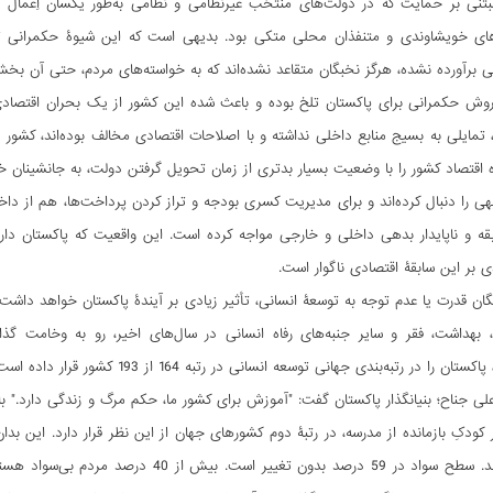
نی بر حمایت که در دولت‌های منتخب غیرنظامی و نظامی به‌طور یکسان اِعمال می‌
ای خویشاوندی و متنفذان محلی متکی بود. بدیهی است که این شیوۀ حکمرانی تا به ا
ی برآورده نشده، هرگز نخبگان متقاعد نشده‌‏اند که به خواسته‌های مردم، حتی آن ب
ش حکمرانی برای پاکستان تلخ بوده و باعث شده این کشور از یک بحران اقتصادی ب
ی، تمایلی به بسیج منابع داخلی نداشته و با اصلاحات اقتصادی مخالف بوده‌‏اند، کشور
 را دنبال کرده‌اند و برای مدیریت کسری‌ بودجه و تراز کردن پرداخت‌ها، هم از داخل 
قه و ناپایدار بدهی داخلی و خارجی مواجه کرده است. این واقعیت که پاکستان دار
 بر این سابقۀ اقتصادی ناگوار است.
ان قدرت یا عدم توجه به توسعۀ انسانی، تأثیر زیادی بر آیندۀ پاکستان خواهد داشت. 
 بهداشت، فقر و سایر جنبه‏‌های رفاه انسانی در سال‏‌های اخیر، رو به وخامت گ
ی جناح؛ بنیانگذار پاکستان گفت: "آموزش برای کشور ما، حکم مرگ و زندگی دارد." با
مدرسه نمی‌روند. سطح سواد در 59 درصد بدو