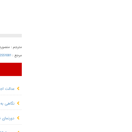
مترجم : منصور
مرجع :
2551081
عدالت اجت
نگاهی به 
دورنمای ن