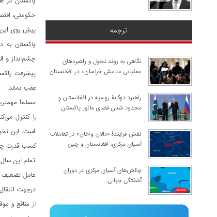
پاکستان در هف
حکومتی، اقتصا
ترجمه
پیشِ روی این 
پاکستان به د
چشم‌انداز و ال
نگاهی به روند تحول و راهبردهای
عملیاتی «داعش خراسان» در افغانستان
پیشرفت پاکستا
عقب بماند.
راهبرد دوگانۀ روسیه در افغانستان و
مسلماً مهمتر
محدود شدن فضای مانور پاکستان
را کنترل می‏
است. این نخبگ
نقش فزایندۀ «دالان واخان» در تعاملات
آسیای مرکزی، افغانستان و چین
کسب قدرت چند 
تمام این سال‌
چالش‌های آسیای مرکزی در دوران
عامل تضعیف کن
آشفتگی جهانی
از منافع و موق