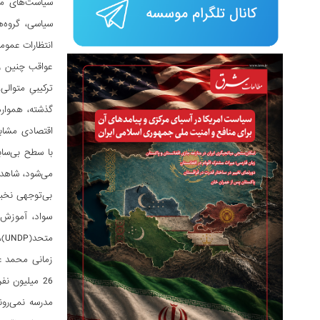
سیاست‌های مبت
سیاسی، گروه‌ه
انتظارات عموم
عواقب چنین رو
ترکیبیِ متوال
اقتصادی مشابهی
با سطح بی‌ساب
می‌شود، شاهدی
بی‌توجهی نخبگ
سواد، آموزش،
متحد(UNDP)، پاکستان را در رتبه‌بندی جهانی توسعه انسانی در رتبه 164 از 193 کشور قرار داده است.
زمانی محمد عل