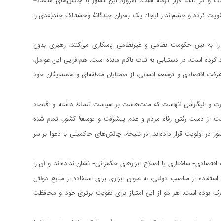
 و در تنگنا قرار گرفته است. امروزه این کشور با چالش‌های متعدد–
ویت کرده و چشم‌انداز ایجاد یک بحران چندگانۀ وحشتناک‌ چندبُعدی را
ا به بین حکومت نظامی و غیرنظامی پاسکاری می‏‌کنند، رهبری بدون
 کرده است، در دستیابی به ثبات ناکام مانده است. هم‌افزایی این عوامل،
شرفت اقتصادی و توسعۀ انسانی، از همتایان منطقه‌ای و همسایگان خود
رت و الیگارشی آنهاست که مدت‌هاست بر سیاست تسلط داشته و اقتصاد
یمت از دست رفتن رفاه مردم و عدم پیشرفت و توسعۀ کشور، تمام شده
 اولویت قرار داده‌اند. در نتیجه، چالش‌های حاکمیتی با دعوا بر سر
قتصادی- ساختاری یا اصلاح ابزارهای حکمرانی- نشان نداده‌اند و آن را
تفاده از مناصب دولتی، به عنوان ابزاری برای استفاده از منابع دولتی
رنظامی و نظامی مشترک بوده است. هر دو از این امتیاز برای تقویت برتری خود و محافظت