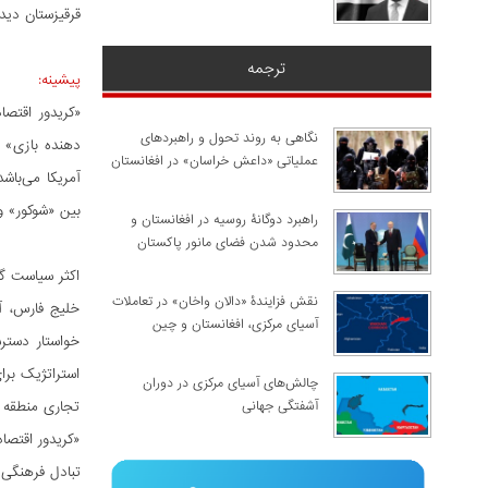
قرقیزستان دید
ترجمه
پیشینه:
نگاهی به روند تحول و راهبردهای
عملیاتی «داعش خراسان» در افغانستان
بین «شوکور» و
راهبرد دوگانۀ روسیه در افغانستان و
محدود شدن فضای مانور پاکستان
اکثر سیاست گذ
نقش فزایندۀ «دالان واخان» در تعاملات
خلیج فارس، آ
آسیای مرکزی، افغانستان و چین
خواستار دستر
استراتژیک برای
چالش‌های آسیای مرکزی در دوران
آشفتگی جهانی
تجاری منطقه ا
«کریدور اقتص
تبادل فرهنگی