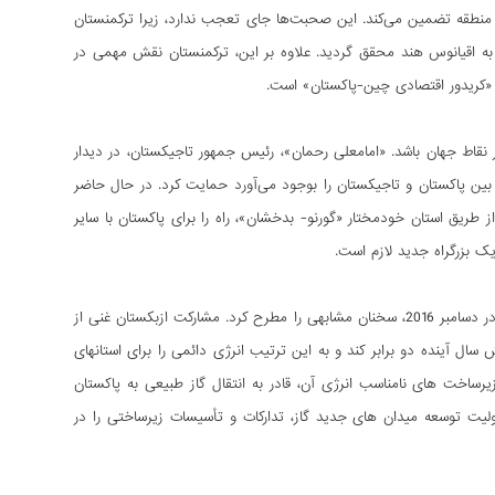
 در منطقه تضمین می‌کند. این صحبت‌ها جای تعجب ندارد، زیرا ترکمنستان
این کشور به اقیانوس هند محقق گردید. علاوه بر این، ترکمنستان نقش مهمی در
 نقاط جهان باشد. «امامعلی رحمان»، رئیس جمهور تاجیکستان، در دیدار
ر بین پاکستان و تاجیکستان را بوجود می‌آورد حمایت کرد. در حال حاضر
ز طريق استان خودمختار «گورنو- بدخشان»، راه را برای پاکستان با سایر
ک بزرگراه جدید لازم است.
در همین راستا، «اولوغ بیگ روزی قل‌اف» معاون نخست وزیر ازبکستان در سفر خود به اسلام آباد در دسامبر 2016، سخنان مشابهی را مطرح کرد. مشارکت ازبکستان غنی از
ال آینده دو برابر کند و به این ترتیب انرژی دائمی را برای استانهای
یون فوت مکعب دارد، با این حال، زیرساخت های نامناسب انرژی آن، قادر به انتقال گاز طبیعی به پاکستان
این، در چارچوب «کریدور اقتصادی چین-پاکستان»، CNPC در تابستان سال 2017 مسئولیت توسعه میدان های جدید گاز، تدارکات و تأسیسات زیرساختی را در