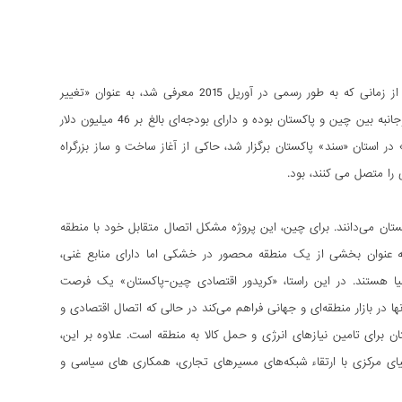
«کریدور اقتصادی چین-پاکستان» یکی از مهمترین پروژه‌های طرح «کمربند و جاده» چین بوده و از زمانی که به طور رسمی در آوریل 2015 معرفی شد، به عنوان «تغییر
دهنده بازی» در گفتمان ژئوپلیتیک منطقه‌ای در نظر گرفته شده است. این پروژه، مهمترین طرح دوجانبه بین چین و پاکستان بوده و دارای بودجه‌ای بالغ بر 46 میلیون دلار
 از این طرح، مراسم افتتاحیه که در ماه می 2016 در شهر «شوکور» در استان «سند» پاکستان برگزار شد، حاکی از آغاز ساخت و ساز بزرگراه
را متصل می کنند، بود.
ان می‌دانند. برای چین، این پروژه مشکل اتصال متقابل خود با منطقه
به عنوان بخشی از یک منطقه محصور در خشکی اما دارای منابع غنی،
یا هستند. در این راستا، «کریدور اقتصادی چین-پاکستان» یک فرصت
ا در بازار منطقه‌ای و جهانی فراهم می‌کند در حالی که اتصال اقتصادی و
ن برای تامین نیازهای انرژی و حمل کالا به منطقه است. علاوه بر این،
ای مرکزی با ارتقاء شبکه‌های مسیرهای تجاری، همکاری های سیاسی و