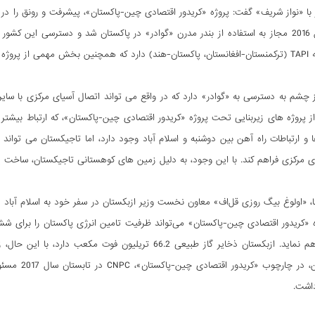
یدار با «نواز شریف» گفت: پروژه «کریدور اقتصادی چین-پاکستان»، پیشرفت و رونق را
در ابتدای سال 2016 مجاز به استفاده از بندر مدرن «گوادر» در پاکستان شد و دسترسی 
پاکستان» است.
 چشم به دسترسی به «گوادر» دارد که در واقع می تواند اتصال آسیای مرکزی با سایر
، از پروژه های زیربنایی تحت پروژه «کریدور اقتصادی چین-پاکستان»، که ارتباط بیشت
 و ارتباطات راه آهن بین دوشنبه و اسلام آباد وجود دارد، اما تاجیکستان می تواند ا
 مرکزی فراهم کند. با این وجود، به دلیل زمین های کوهستانی تاجیکستان، ساخت ی
ه «کریدور اقتصادی چین-پاکستان» می‌تواند ظرفیت تامین انرژی پاکستان را برای شش س
کوچک آن فراهم نماید. ازبکستان ذخایر گاز طبیعی 66.2 تریل
نیست. بنابر
اشت.