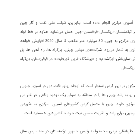
نج کشور آسیای مرکزی انجام داده است. بنابراین، شرکت ملی نفت و گاز چین
سیر ترکمنستان-ازبکستان-قزاقستان-چین حمل می‌نماید. علاوه بر خط لوله
موجود، با عرضه 55 میلیارد متر مکعب در سال، راه اندازی یک خط لوله جدید، حجم گاز را از آسیای مرکزی به چین، 30 میلیارد متر مکعب تا سال 2020 افزایش خواهد
ه شمار می‌رود. شرکت‌های دولتی چینی، بزرگراه ها، راه آهن ها، پل
ش-ساریتاش-ایرکشتام» و «بیشکک-نرین تورجارت» در قرقیزستان، بزرگراه
زبکستان.
رکزی بر این فرض استوار است که ایجاد رونق اقتصادی در آسیای جنوبی
 رو به رشد چینی ها را در منطقه به عنوان یک تهدید واقعی در نظر می
ی مرکزی دارند. چین با متصل کردن کشورهای آسیای مرکزی به «کریدور
ابل توجهی برای رشد و تقویت حسن نیت خود با کشورهای همسایه است.
د. «قربانقلی بردی محمدوف» رئیس جمهور ترکمنستان در ماه مارس سال