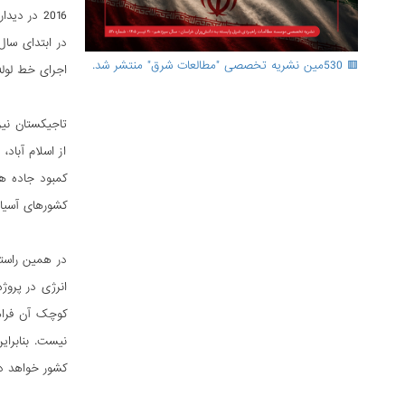
2016 در د
🟥 530مین نشریه تخصصی "مطالعات شرق" منتشر شد.
اجرای خط لوله TAPI (ترکمنستان-افغانستان، پاکستان-هند) دارد که همچنین بخش مهمی از پروژه «کریدور اقتصادی چین-
تاجیکستان نیز
از اسلام آباد
کمبود جاده ها
کشورهای آسیای
انرژی در پروژ
کشور خواهد د