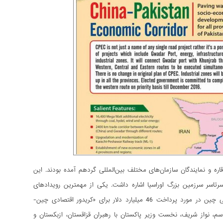
ر پکن بود که 28 نفر از سران دولت‌های چهار قاره و نمایندگان سازمان‌های مختلف بین‌المللی گردهم آمده بودند. این
سر سرزمین بزرگ اوراسیا اشاره داشت. یکی از مهمترین رویدادهای
اجلاس سران، جلسه رهبران چین و پاکستان و امضای قرارداد جدید (MoU) بود که به تعهد قبلی چین در مورد پرداخت 46 میلیارد دلار برای «کریدور اقتصادی چین-
ین مراسم، نواز شریف، نخست وزیر پاکستان با رهبران قزاقستان، ازبکستان و