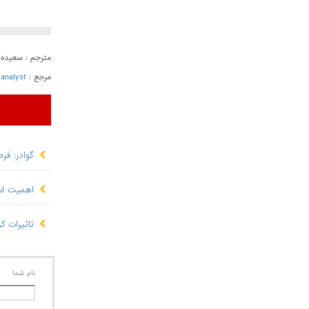
مترجم : سعیده م
مرجع :
ianalyst
گوادر: فر
اهمیت است
تاثیرات ک
نام شما