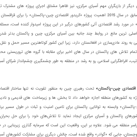
ی دیگر از بازیگران مهم آسیای مرکزی، نیز ظاهرا مشتاق اجرای پروژه های مشتر
نخست وزیر سابق در سال 2015 اهمیت پروژه «کریدور اقتصادی چین-پاکستان» را 
 در مورد رشد اقتصادی آتی کشورهای درگیر در این پروژه امیدوار کننده است، مس
صلی ترین مانع در روابط چند جانبه بین آسیای مرکزی، چین و پاکستان بدتر شدن 
 به روند عادی‌سازی در افغانستان دارد، زیرا این کشور کوتاهترین مسیر حمل و نقل 
مام تلاش های پاکستان در سال های اخیر برای مقابله با گروه های تروریستی محل
یب، افراطگرایی اسلامی رو به رشد در منطقه به طور چشمگیری چشم‌انداز شرکای آسی
 اقتصادی چین-پاکستان»
تحت رهبری چین به منظور تقویت نه تنها ساختار اقتصاد
ژه به کشورهای منطقه اجازه خواهد داد تا بخش ها و زیرساخت های قدیمی و نادیده
اکستان» وابسته به توانایی پاکستان برای تامین امنیت و ثبات در طول مسیر برن
ورهای پاکستان و آسیای مرکزی ایجاد نماید تا تلاش‌های خود را برای حل بحران 
اسر منطقه می شود. علاوه بر این، واقعیت این است که سرمایه گذاری زیربنایی در «
وچستان، جایی که «گوادر» واقع شده است، چالش دیگری برای مشارکت کشورهای آسیا