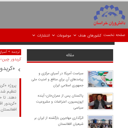
صفحه نخست
کشورهای هدف
موضوعات
انتشارات
>
ترجمه
آسیای
مقاله
کریدور چین-
«کریدو
سیاست آمریکا در آسیای مرکزی و
پیامدهای آن برای منافع و امنیت ملی
پروژه «کر
جمهوری اسلامی ایران
تنظیم شده
پاکستان پس از عمران‌خان؛ آینده
دهند. تا ح
اپوزیسیون، اعتراضات و مشروعیت
«کریدور ا
سیاسی
افغانستان 
اثرگذاری مهاجرین بازگشته از ایران بر
شیعیان افغانستان