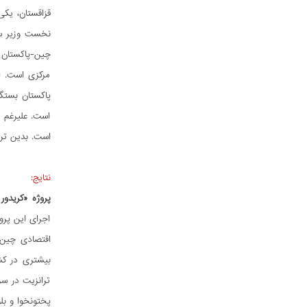
قزاقستان، یک
چین-پاکستان»
مرکزی است. ا
پاکستان بستگی
است. علیرغم ت
است. بدین ترت
نتایج:
پروژه «کریدور
اجرای این پرو
اقتصادی چین-پ
بیشتری در کش
ترانزیت در سر
پختونخوا و بل