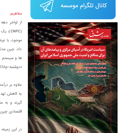
مفاهیم:
(CNPC)،
داد. چین مدته
ها و سیستم ها
«دوشنبه-چاناک
علاوه بر درآم
به کاهش تهدید
گیرند و به م
اقتصادی چین-پ
در این زمینه،