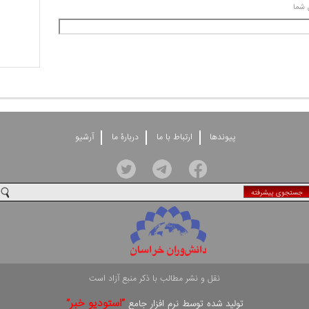
 شما
پيوندها
ارتباط با ما
دربارۀ ما
آرشيو
جستجوی پيشرفته
نقل و نشر مطالب با ذکر منبع آزاد است
”استوديو خبر“
توليد شده توسط نرم افزار جامع