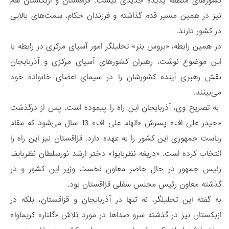
کشورهای منطقه پدیده جدیدی نیست. قزاقستان و ازبکستان هم
نیز در همین مسیر قدم گذاشته و فرزندان حکام، سمت‌های بالایی
در کشور دارند.
در همین رابطه، «بروس بنر» تحلیلگر امور آسیای مرکزی در رابطه با
این موضوع نوشت، رهبران کشورهای آسیای مرکزی و آذربایجان
نقش رهبری آینده کشورشان را در سیمای اعضای خانواده خود
می‌بینند.
به تصریح وی، آذربایجان این راه را پیموده است، پس از درگذشت
«حیدر علی اف» پسرش «الهام علی اف» 13 سال می‌شود که مقام
ریاست جمهوری این کشور را به عهده دارد. قزاقستان نیز این راه را
انتخاب کرده است. «دریغه نظربایوا» دختر ارشد نورسلطان نظربایف
رئیس جمهور در حال حاضر معاون نخست وزیر این کشور و در
گذشته معاون رئیس مجلس سفلی قزاقستان بود.
به گفته این تحلیلگر، نه تنها در آذربایجان و قزاقستان، بلکه در
ازبکستان نیز در گذشته سرو صداها در مورد تلاش «گلناره کریماوا»