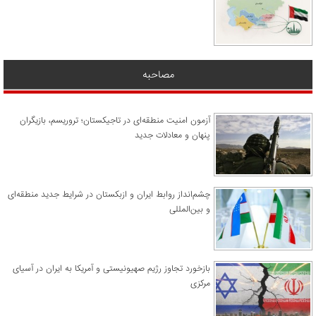
مصاحبه
آزمون امنیت منطقه‌ای در تاجیکستان؛ تروریسم، بازیگران
پنهان و معادلات جدید
چشم‌انداز روابط ایران و ازبکستان در شرایط جدید منطقه‌ای
و بین‌المللی
​بازخورد تجاوز رژیم صهیونیستی و آمریکا به ایران در آسیای
مرکزی