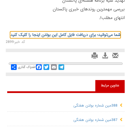
تهدید علیه برنامه هستهای پاکستان
بررسی مهمترین روندهای خبری پاکستان
انتهای مطلب/
شما می‌توانید؛ برای دریافت فایل کامل این بولتن اینجا را کلیک کنید
کد خبر:2899
Share
Facebook
Twitter
Email
Telegram
اشتراک گذاری
عناوین مرتبط
388مین شماره بولتن هفتگی
387مین شماره بولتن هفتگی