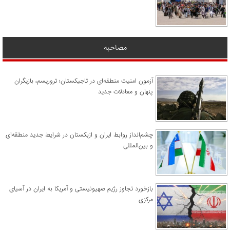
مصاحبه
آزمون امنیت منطقه‌ای در تاجیکستان؛ تروریسم، بازیگران
پنهان و معادلات جدید
چشم‌انداز روابط ایران و ازبکستان در شرایط جدید منطقه‌ای
و بین‌المللی
​بازخورد تجاوز رژیم صهیونیستی و آمریکا به ایران در آسیای
مرکزی