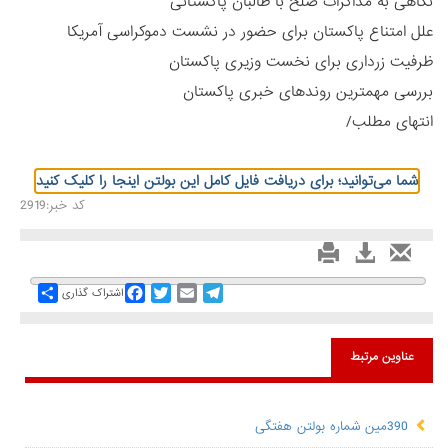
نگاهی به مذاکرات صلح با طالبان پاکستانی
علل امتناع پاکستان برای حضور در نشست دموکراسی آمریکا
ظرفیت زرداری برای نخست وزیری پاکستان
بررسی مهمترین روندهای خبری پاکستان
انتهای مطلب/
شما می‌توانید؛ برای دریافت فایل کامل این بولتن اینجا را کلیک کنید
کد خبر:2919
Share
Facebook
Twitter
Email
Telegram
اشتراک گذاری
عناوین مرتبط
390مین شماره بولتن هفتگی