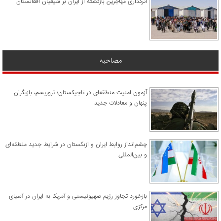
اثرگذاری مهاجرین بازگشته از ایران بر شیعیان افغانستان
مصاحبه
آزمون امنیت منطقه‌ای در تاجیکستان؛ تروریسم، بازیگران
پنهان و معادلات جدید
چشم‌انداز روابط ایران و ازبکستان در شرایط جدید منطقه‌ای
و بین‌المللی
​بازخورد تجاوز رژیم صهیونیستی و آمریکا به ایران در آسیای
مرکزی