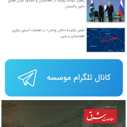
راهبرد دوگانۀ روسیه در افغانستان و محدود شدن فضای
مانور پاکستان
نقش فزایندۀ «دالان واخان» در تعاملات آسیای مرکزی،
افغانستان و چین