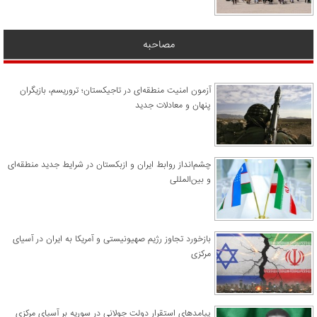
مصاحبه
آزمون امنیت منطقه‌ای در تاجیکستان؛ تروریسم، بازیگران
پنهان و معادلات جدید
چشم‌انداز روابط ایران و ازبکستان در شرایط جدید منطقه‌ای
و بین‌المللی
​بازخورد تجاوز رژیم صهیونیستی و آمریکا به ایران در آسیای
مرکزی
پیامدهای استقرار دولت جولانی در سوریه بر آسیای مرکزی