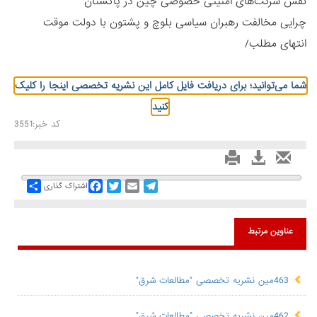
نقش شرکت‌های امنیتی خصوصی چین در پاکستان
چرایی مخالفت رهبران سیاسی بلوچ و پشتون با دولت موقت
انتهای مطلب/
شما می‌توانید؛ برای دریافت فایل کامل این نشریه تخصصی اینجا را کلیک
کنید
کد خبر:3551
Share
Facebook
Twitter
Email
Telegram
اشتراک گذاری
عناوین مرتبط
463مین نشریه تخصصی "مطالعات شرق"
462مین نشریه تخصصی "مطالعات شرق"