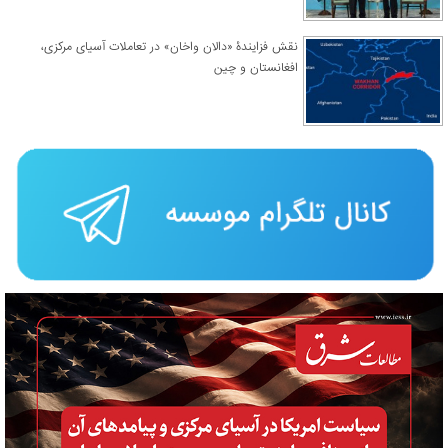
نقش فزایندۀ «دالان واخان» در تعاملات آسیای مرکزی،
افغانستان و چین