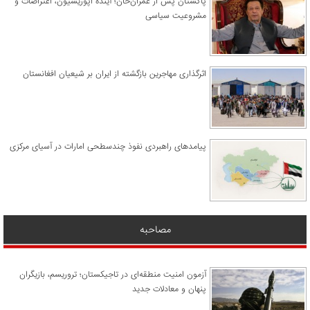
پاکستان پس از عمران‌خان؛ آینده اپوزیسیون، اعتراضات و
مشروعیت سیاسی
اثرگذاری مهاجرین بازگشته از ایران بر شیعیان افغانستان
پیامدهای راهبردی نفوذ چندسطحی امارات در آسیای مرکزی
مصاحبه
آزمون امنیت منطقه‌ای در تاجیکستان؛ تروریسم، بازیگران
پنهان و معادلات جدید