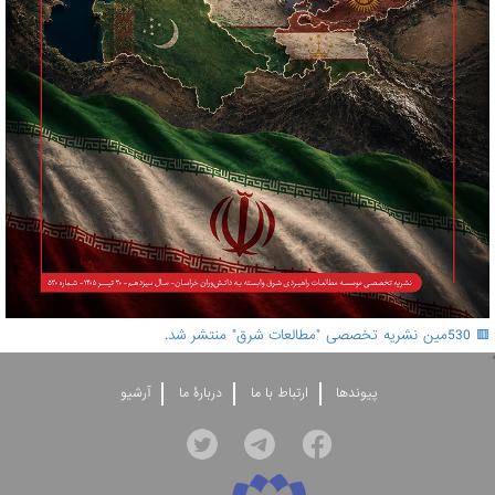
🟥 530مین نشریه تخصصی "مطالعات شرق" منتشر شد.
'
پيوندها
ارتباط با ما
دربارۀ ما
آرشيو