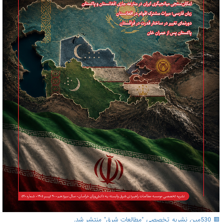
🟥 530مین نشریه تخصصی "مطالعات شرق" منتشر شد.