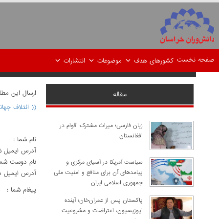
صفحه نخست
کشورهای هدف
موضوعات
انتشارات
ارسال اين مط
مقاله
(( ائتلاف جه
زبان فارسی؛ میراث مشترک اقوام در
افغانستان
نام شما :
آدرس ايميل ش
نام دوست شما
سیاست آمریکا در آسیای مرکزی و
پیامدهای آن برای منافع و امنیت ملی
آدرس ايميل د
جمهوری اسلامی ایران
پيغام شما :
پاکستان پس از عمران‌خان؛ آینده
اپوزیسیون، اعتراضات و مشروعیت