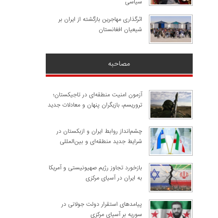
سیاسی
اثرگذاری مهاجرین بازگشته از ایران بر
شیعیان افغانستان
مصاحبه
آزمون امنیت منطقه‌ای در تاجیکستان؛
تروریسم، بازیگران پنهان و معادلات جدید
چشم‌انداز روابط ایران و ازبکستان در
شرایط جدید منطقه‌ای و بین‌المللی
​بازخورد تجاوز رژیم صهیونیستی و آمریکا
به ایران در آسیای مرکزی
پیامدهای استقرار دولت جولانی در
سوریه بر آسیای مرکزی