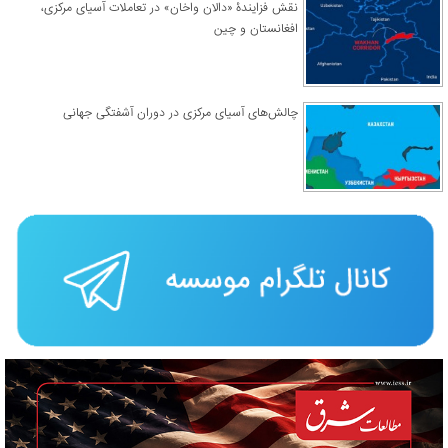
نقش فزایندۀ «دالان واخان» در تعاملات آسیای مرکزی،
افغانستان و چین
چالش‌های آسیای مرکزی در دوران آشفتگی جهانی