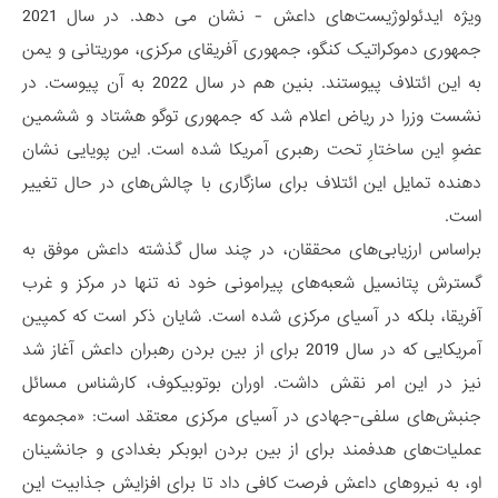
ویژه ایدئولوژیست‌های داعش - نشان می دهد. در سال 2021
جمهوری دموکراتیک کنگو، جمهوری آفریقای مرکزی، موریتانی و یمن
به این ائتلاف پیوستند. بنین هم در سال 2022 به آن پیوست. در
نشست وزرا در ریاض اعلام شد که جمهوری توگو هشتاد و ششمین
عضوِ این ساختارِ تحت رهبری آمریکا شده است. این پویایی نشان
دهنده تمایل این ائتلاف برای سازگاری با چالش‌های در حال تغییر
است.
براساس ارزیابی‌های محققان، در چند سال گذشته داعش موفق به
گسترش پتانسیل شعبه‌های پیرامونی خود نه تنها در مرکز و غرب
آفریقا، بلکه در آسیای مرکزی شده است. شایان ذکر است که کمپین
آمریکایی که در سال 2019 برای از بین بردن رهبران داعش آغاز شد
نیز در این امر نقش داشت. اوران بوتوبیکوف، کارشناس مسائل
جنبش‌های سلفی-جهادی در آسیای مرکزی معتقد است: «مجموعه
عملیات‌های هدفمند برای از بین بردن ابوبکر بغدادی و جانشینان
او، به نیروهای داعش فرصت کافی داد تا برای افزایش جذابیت این