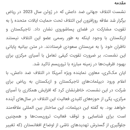
مقدمه
نشست ائتلاف جهانی ضد داعش که در ژوئن سال 2023 در ریاض
برگزار شد علاقه روزافزون این ائتلاف تحت حمایت ایالات متحده را به
تقویت مشارکت در فضای پساشوروی نشان داد. تاجیکستان و
ازبکستان با وجود اینکه به طور رسمی عضو این ائتلاف نیستند
ناظران خود را به عربستان سعودی فرستادند. در متن بیانیه پایانی
این نشست، بر ضرورت تقویت کیفی تعامل با آسیای مرکزی برای
بهبود ظرفیت‌ها در زمینه مبارزه با تروریسم تاکید شد.
ایان مک‌کری، معاون نماینده ویژه آمریکا در ائتلاف ضد داعش، با
اعلام ورود دیپلمات‌های تاجیکستان و ازبکستان به ریاض برای
شرکت در این نشست، خاطرنشان کرد که افزایش همکاری با آسیای
مرکزی، یکی از حوزه‌های کلیدی فعالیت این ائتلاف در سال‌های آینده
خواهد بود. به گفته این دیپلمات، این ساختار بین المللی علاقه‌مند
است برای شناسایی و توقف فعالیت تروریست‌ها و همچنین
جلوگیری از گسترش تهدیدهای ناشی از اوضاع افغانستان (که تغییر