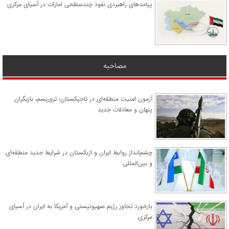
پیامدهای راهبردی نفوذ چندسطحی امارات در آسیای مرکزی
مصاحبه
آزمون امنیت منطقه‌ای در تاجیکستان؛ تروریسم، بازیگران
پنهان و معادلات جدید
چشم‌انداز روابط ایران و ازبکستان در شرایط جدید منطقه‌ای
و بین‌المللی
​بازخورد تجاوز رژیم صهیونیستی و آمریکا به ایران در آسیای
مرکزی