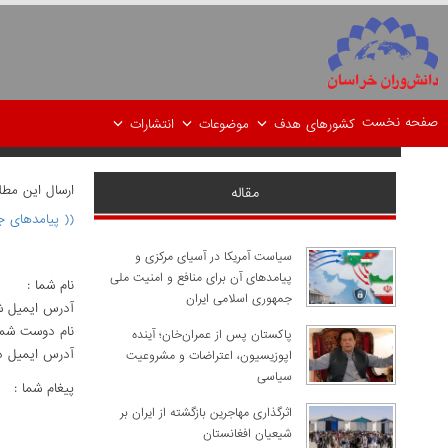
صفحه نخست
کشورهای هدف
موضوعات
انتشارات
ارسال اين مط
مقاله
(( پیامدهای ج
سیاست آمریکا در آسیای مرکزی و
پیامدهای آن برای منافع و امنیت ملی
نام شما :
جمهوری اسلامی ایران
آدرس ايميل ش
نام دوست شما
پاکستان پس از عمران‌خان؛ آینده
آدرس ايميل د
اپوزیسیون، اعتراضات و مشروعیت
سیاسی
پيغام شما :
اثرگذاری مهاجرین بازگشته از ایران بر
شیعیان افغانستان