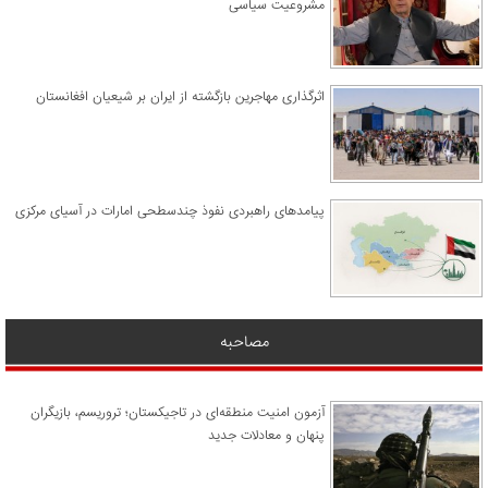
مشروعیت سیاسی
اثرگذاری مهاجرین بازگشته از ایران بر شیعیان افغانستان
پیامدهای راهبردی نفوذ چندسطحی امارات در آسیای مرکزی
مصاحبه
آزمون امنیت منطقه‌ای در تاجیکستان؛ تروریسم، بازیگران
پنهان و معادلات جدید