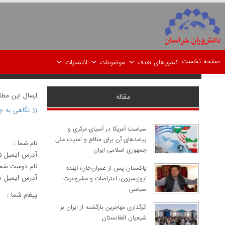
صفحه نخست
کشورهای هدف
موضوعات
انتشارات
ارسال اين مط
مقاله
(( نگاهی به چ
سیاست آمریکا در آسیای مرکزی و
پیامدهای آن برای منافع و امنیت ملی
نام شما :
جمهوری اسلامی ایران
آدرس ايميل ش
نام دوست شما
پاکستان پس از عمران‌خان؛ آینده
آدرس ايميل د
اپوزیسیون، اعتراضات و مشروعیت
سیاسی
پيغام شما :
اثرگذاری مهاجرین بازگشته از ایران بر
شیعیان افغانستان