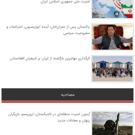
امنیت ملی جمهوری اسلامی ایران
پاکستان پس از عمران‌خان؛ آینده اپوزیسیون، اعتراضات و
مشروعیت سیاسی
اثرگذاری مهاجرین بازگشته از ایران بر شیعیان افغانستان
مصاحبه
آزمون امنیت منطقه‌ای در تاجیکستان؛ تروریسم، بازیگران
پنهان و معادلات جدید