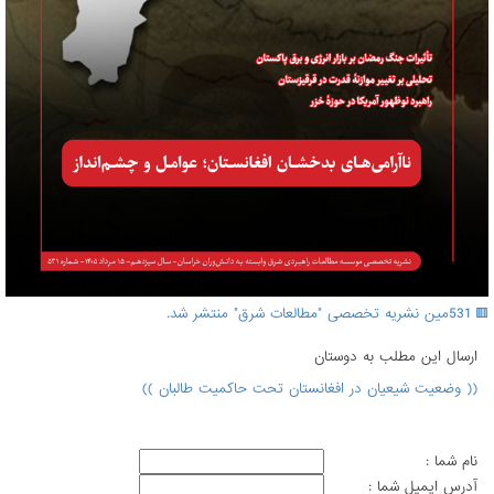
🟥 531مین نشریه تخصصی "مطالعات شرق" منتشر شد.
ارسال اين مطلب به دوستان
(( وضعیت شیعیان در افغانستان تحت حاکمیت طالبان ))
نام شما :
آدرس ايميل شما :