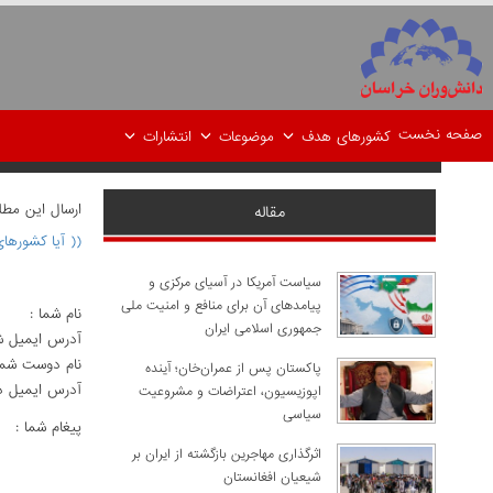
صفحه نخست
کشورهای هدف
موضوعات
انتشارات
ارسال اين مط
مقاله
(( آیا کشورها
سیاست آمریکا در آسیای مرکزی و
پیامدهای آن برای منافع و امنیت ملی
نام شما :
جمهوری اسلامی ایران
آدرس ايميل ش
نام دوست شما
پاکستان پس از عمران‌خان؛ آینده
آدرس ايميل د
اپوزیسیون، اعتراضات و مشروعیت
سیاسی
پيغام شما :
اثرگذاری مهاجرین بازگشته از ایران بر
شیعیان افغانستان