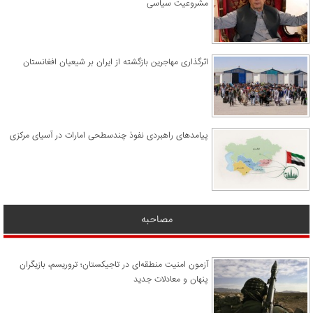
مشروعیت سیاسی
اثرگذاری مهاجرین بازگشته از ایران بر شیعیان افغانستان
پیامدهای راهبردی نفوذ چندسطحی امارات در آسیای مرکزی
مصاحبه
آزمون امنیت منطقه‌ای در تاجیکستان؛ تروریسم، بازیگران
پنهان و معادلات جدید