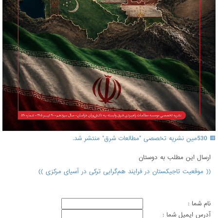
🟥 530مین نشریه تخصصی "مطالعات شرق" منتشر شد.
ارسال اين مطلب به دوستان
(( موقعیت تاجیکستان در فرایند هم‌گرایی ترکی در آسیای مرکزی ))
نام شما :
آدرس ايميل شما :