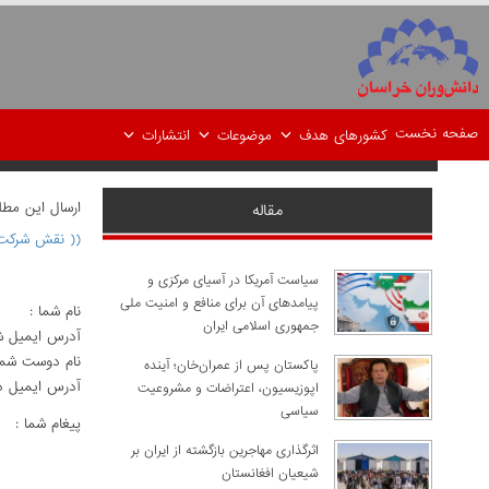
صفحه نخست
کشورهای هدف
موضوعات
انتشارات
ارسال اين مط
مقاله
(( نقش شرکت‏
سیاست آمریکا در آسیای مرکزی و
پیامدهای آن برای منافع و امنیت ملی
نام شما :
جمهوری اسلامی ایران
آدرس ايميل ش
نام دوست شما
پاکستان پس از عمران‌خان؛ آینده
آدرس ايميل د
اپوزیسیون، اعتراضات و مشروعیت
سیاسی
پيغام شما :
اثرگذاری مهاجرین بازگشته از ایران بر
شیعیان افغانستان