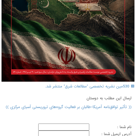
🟥 530مین نشریه تخصصی "مطالعات شرق" منتشر شد.
ارسال اين مطلب به دوستان
(( تأثیر توافق‌نامه آمریکا-طالبان بر فعالیت گروه‌های تروریستی آسیای مرکزی ))
نام شما :
آدرس ايميل شما :