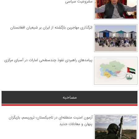
مشروعیت سیاسی
اثرگذاری مهاجرین بازگشته از ایران بر شیعیان افغانستان
پیامدهای راهبردی نفوذ چندسطحی امارات در آسیای مرکزی
مصاحبه
آزمون امنیت منطقه‌ای در تاجیکستان؛ تروریسم، بازیگران
پنهان و معادلات جدید