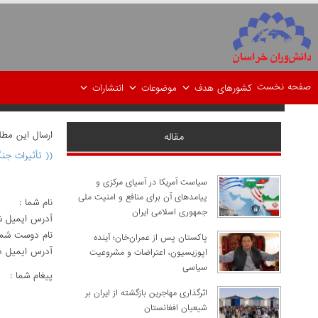
صفحه نخست
کشورهای هدف
موضوعات
انتشارات
ارسال اين مط
مقاله
(( تأثیرات جن
سیاست آمریکا در آسیای مرکزی و
پیامدهای آن برای منافع و امنیت ملی
نام شما :
جمهوری اسلامی ایران
آدرس ايميل ش
نام دوست شما
پاکستان پس از عمران‌خان؛ آینده
آدرس ايميل د
اپوزیسیون، اعتراضات و مشروعیت
سیاسی
پيغام شما :
اثرگذاری مهاجرین بازگشته از ایران بر
شیعیان افغانستان