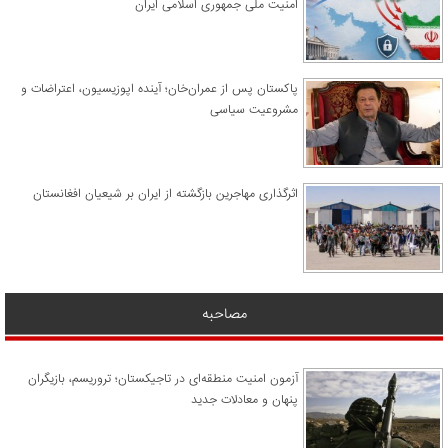
امنیت ملی جمهوری اسلامی ایران
پاکستان پس از عمران‌خان؛ آینده اپوزیسیون، اعتراضات و
مشروعیت سیاسی
اثرگذاری مهاجرین بازگشته از ایران بر شیعیان افغانستان
مصاحبه
آزمون امنیت منطقه‌ای در تاجیکستان؛ تروریسم، بازیگران
پنهان و معادلات جدید