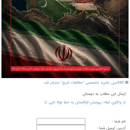
🟥 530مین نشریه تخصصی "مطالعات شرق" منتشر شد.
ارسال اين مطلب به دوستان
(( واکاوی ابعاد پیوستن قزاقستان به خط لولۀ تاپی ))
نام شما :
آدرس ايميل شما :