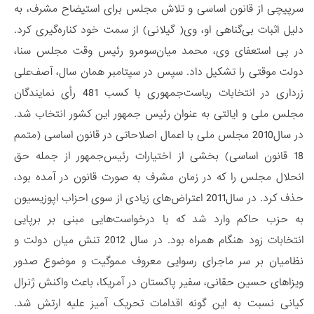
سرپیچی از قانون اساسی و تلاش مجلس برای استیضاح مشرف، به‌
دلیل اثبات بی‌گناهی‌ او، وی( گیلانی) از سمت خود کناره‌گیری کرد.
در پی استعفای وی، محمد میان‌سومرو رئیس وقت مجلس سنا،
دولت موقتی را تشکیل داد. سپس در سپتامبر همان سال، آصف‌علی
زرداری در انتخابات ریاست‌جمهوری با کسب 481 رأی نمایندگان
مجلس ملی و ایالتی به عنوان رئیس جمهور این کشور انتخاب شد.
در سال2010 مجلس ملی با اعمال اصلاحاتی در قانون اساسی (متمم
18 قانون اساسی) بخشی از اختیارات رئیس‌جمهور از جمله حق
انحلال مجلس را که در زمان مشرف به صورت قانون در آمده بود،
حذف کرد. در سال2011 اعتراض‌های زیادی از سوی احزاب اپوزیسیون
به حزب حاکم وارد شد که با درخواست‌هایی مبنی بر برپایی
انتخابات زود هنگام همراه بود. در سال 2012 تنش میان دولت و
نظامیان بر سر ماجرای رسوایی معروف مموگیت و موضوع صدور
ویزاهای حسین حقانی، سفیر پاکستان در آمریکا، باعث واکنش ژنرال
کیانی نسبت به این گونه اقدامات تحریک آمیز علیه ارتش شد.