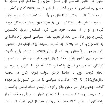
اولین بار قانون اساسی این کشور تدوین و ساختار این کشور به
جمهوری اسلامی تغییر یافت. اما ارتش در سال1958 کنترل کشور را
در دست گرفته و بیش از 10سال در رأس حاکمیت بود. برای اولین
بار ایوب خان علیه اسکندر میرزا رئیس‌جمهور وقت پاکستان کودتا
کرده و او را از سمت خود عزل کرد. اسکندر میرزا، نخستین
رئیس‌جمهور پاکستان بعد از تغییر نظام سیاسی کشور از فرمانداری
به جمهوری، در سال1956 به قدرت رسیده بود. ایوب‌خان دومین
رئیس‌جمهور پاکستان بود که از سال 1958تا 1969در راس قدرت
سیاسی این کشور باقی ماند. ژنرال ایوب‌خان خود قربانی دومین
کودتای نظامی در تاریخ پاکستان شد که توسط ژنرال یحیی‌خان
انجام گرفت. وی با ساقط کردن دولت ایوب خان در فاصله
سال‌های‌1969 تا 1971 حاکمیت سیاسی را در این کشور را بر عهده
گرفت. یحیی‌خان در زمان وقوع کودتا رئیس ستاد ارتش پاکستان
بود. مهم‌ترین حادثه سیاسی رخ داده در دوران او جدایی بنگلادش از
پاکستان در سال 1971 بود. یحیی‌خان بعد از این واقعه از سمت