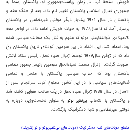
خویش استعفا کرد. در زمان ریاست‌جمهوری او، پاکستان رسما به
جمهوری فدرال اسلامی پاکستان تغییر نام داد. بعد از جنگ هند و
پاکستان در سال 1971 یک‌بار دیگر دولتی غیرنظامی در پاکستان
برسرکار آمد که تا سال1977 به حیات خویش ادامه داد. در اواخر دهه
70میلادی ذوالفقارعلی بوتو که متهم به قتل یک مخالف سیاسی شده
بود، اعدام شد. این اقدام در پی سومین کودتای تاریخ پاکستان رخ
داد که در ژوئن سال1979 توسط ژنرال ضیاء‌الحق، رئیس ستاد ارتش
صورت گرفت. ژنرال محمد ضیاءالحق سومین رئیس‌جمهور نظامی
پاکستان بود که احزاب سیاسی پاکستان را منحل و تمامی
فعالیت‌های سیاسی را در این کشور ممنوع کرد. سرانجام پس از
11سال در سال 1988 ژنرال ضیاء‌الحق در یک سانحه هوایی کشته شد
و پاکستان با انتخاب
به ‌عنوان نخست‌وزیر، دوباره به
بی‌نظیر بوتو
دولتی غیرنظامی و شبه دمکراتیک بازگشت.
مقطع دولت‌های شبه دمکراتیک (دولت‌های بی‌نظیربوتو و نوازشریف)