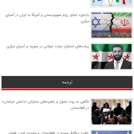
​بازخورد تجاوز رژیم صهیونیستی و آمریکا به ایران در آسیای
مرکزی
پیامدهای استقرار دولت جولانی در سوریه بر آسیای مرکزی
ترجمه
نگاهی به روند تحول و راهبردهای عملیاتی «داعش خراسان»
در افغانستان
راهبرد دوگانۀ روسیه در افغانستان و محدود شدن فضای