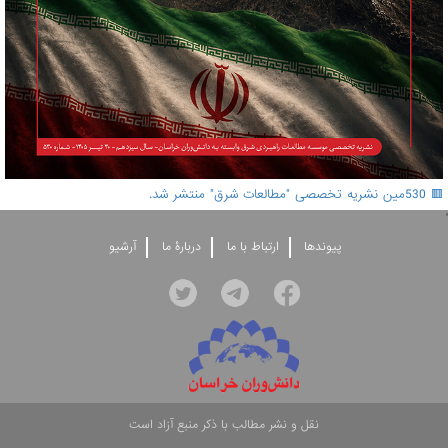
🟥 530مین نشریه تخصصی "مطالعات شرق" منتشر شد.
'
پيوندها
ارتباط با ما
دربارۀ ما
آرشيو
نقل و نشر مطالب با ذکر منبع آزاد است