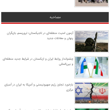
مصاحبه
آزمون امنیت منطقه‌ای در تاجیکستان؛ تروریسم، بازیگران
پنهان و معادلات جدید
چشم‌انداز روابط ایران و ازبکستان در شرایط جدید منطقه‌ای
و بین‌المللی
​بازخورد تجاوز رژیم صهیونیستی و آمریکا به ایران در آسیای
مرکزی