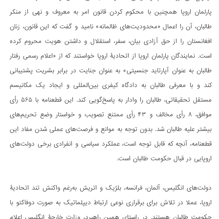
پارلمان اروپا همچنین با محکوم کردن قانون امر به معروف و نهی از منکر
طالبان، آن را اعمال «محدودیت‌های ظالمانه» نامید و گفت که این قانون، زنان
افغانستان را از حق آزادی بیان، سفر، استقلال و داشتن هویت محروم کرده
است. نمایندگان پارلمان اروپا از اتحادیۀ اروپا خواستند که از «اعلام رسمی رفتار
طالبان به عنوان آپارتاید جنسیتی» به عنوان جنایت در برابر بشریت پشتیبانی
کند و با معرفی طالبان به دادگاه کیفری بین‌المللی و ایجاد یک مکانیسم
مستقل تحقیقاتی، طالبان را وادار به پاسخ‌گویی کند. این قطعنامه با ۵۶۵ رأی
موافق، ۸ رأی مخالف و ۴۳ رأی ممتنع تصویب و خواستار وضع تحریم‌های
بیشتر علیه طالبان شد. بدون توجه به موانع و فرصت‌های عملی شدن مفاد این
قطعنامه، آنچه که قابل توجه است، عملکرد سیاسی و انفرادی برخی دولت‌های
اروپایی در قبال حکومت طالبان است.
دولت‌های انگلیس، آلمان، فرانسه، بلژیک و اتریش به‌رغم واکنش تند اتحادیۀ
اروپا، عملا در تلاش برای برقراری نوعی ارتباط دیپلماتیک به صورت دوفاکتو با
حکومت طالبان‌ هستند. در راستای همین راهبرد، وزارت خارجۀ انگلیس اعلام