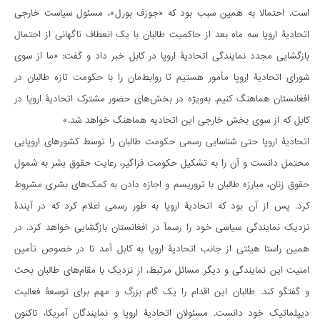
است. احتمالا به همین سبب بود که «جوزف بورل»، مسئول سیاست خارجی
اتحادیۀ اروپا سه ماه بعد از حاکمیت طالبان با یک انعطاف ناگهانی از احتمال
بازگشایی مجدد نمایندگی اتحادیۀ اروپا در کابل خبر داد و گفت: «ما از سوی
شورای اتحادیۀ اروپا مأمور هستیم تا روابط‌مان را با حکومت تازه طالبان در
افغانستان هماهنگ کنیم. به‌ویژه در بخش‌های حضور مشترک اتحادیۀ اروپا در
کابل که از سوی بخش خارجی این اتحادیه هماهنگ خواهد شد.»
اتحادیۀ اروپا حتی شناسایی رسمی حکومت طالبان را توسط کشورهای اروپایی
محتمل دانست و آن را به تشکیل حکومت فراگیر، رعایت حقوق بشر به شمول
حقوق زنان، مبارزه طالبان با تروریسم و اجازه دادن به کمک‌های بشری مشروط
کرد. پس از آن بود که اتحادیۀ اروپا به طور رسمی اعلام کرد که در آیندۀ
نزدیک نمایندگی سیاسی خود را رسماً در افغانستان بازگشایی خواهد کرد. در
همین راستا هیئتی از جانب اتحادیۀ اروپا به کابل آمد تا در خصوص تأمین
امنیت این نمایندگی و دیگر مسائل مرتبط، از نزدیک با مقام‌های طالبان بحث
و گفتگو کند. طالبان این اقدام را یک گام بزرگ و مهم برای توسعۀ فعالیت
دیپلماتیک خود دانست. مسئولان اتحادیۀ اروپا و نمایندگان آمریکا، تاکنون