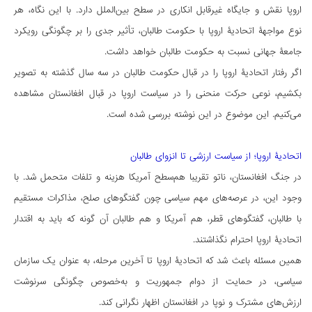
اروپا نقش و جایگاه غیرقابل انکاری در سطح بین‌الملل دارد. با این نگاه، هر
نوع مواجهۀ اتحادیۀ اروپا با حکومت طالبان، تأثیر جدی را بر چگونگی رویکرد
جامعۀ جهانی نسبت به حکومت طالبان خواهد داشت.
اگر رفتار اتحادیۀ اروپا را در قبال حکومت طالبان در سه سال گذشته به تصویر
بکشیم، نوعی حرکت منحنی را در سیاست اروپا در قبال افغانستان مشاهده
می‌کنیم. این موضوع در این نوشته بررسی شده است.
اتحادیۀ اروپا؛ از سیاست ارزشی تا انزوای طالبان
در جنگ افغانستان، ناتو تقریبا هم‌سطح آمریکا هزینه و تلفات متحمل شد. با
وجود این، در عرصه‌های مهم سیاسی چون گفتگوهای صلح، مذاکرات مستقیم
با طالبان، گفتگوهای قطر، هم آمریکا و هم طالبان آن گونه که باید به اقتدار
اتحادیۀ اروپا احترام نگذاشتند.
همین مسئله باعث شد که اتحادیۀ اروپا تا آخرین مرحله، به عنوان یک سازمان
سیاسی، در حمایت از دوام جمهوریت و به‌خصوص چگونگی سرنوشت
ارزش‌های مشترک و نوپا در افغانستان اظهار نگرانی کند.