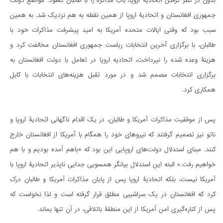
بدون در نظر گرفتن اتحادیۀ اروپا، باب مذاکره را با طالبان گشود. مواضع دولت
جمهوری افغانستان و اتحادیۀ اروپا از همین نقطه به هم نزدیک شد. به‌ همین
سبب بود که وقتی ایالات متحده آمریکا به امید پیشرفت مذاکرات خود با
طالبان، با برگزاری آخرین انتخابات ریاست جمهوری افغانستان مخالفت کرد و
هزینۀ وعده شده را نپرداخت، اتحادیه اروپا در تعامل با دولت افغانستان به
برگزاری انتخابات مصمم شد و در مورد تقبل هزینه‌های انتخابات با کابل
همکاری کرد.
پس از موفقیت مذاکرات آمریکا و طالبان، در یک اقدام ناگهانی اتحادیۀ اروپا و
ناتو نیز تصمیم گرفتند که نیروهای خود را همگام با آمریکا از افغانستان خارج
کنند. مبنای استدلال دولت‌های اروپایی این بود که «با‌هم آمده بودیم و با هم
خواهیم رفت.» البته این استدلال بیانگر همسویی جدایی ناپذیر اتحادیۀ اروپا با
آمریکا نیست، بلکه اتحادیۀ اروپا پس از پایان مذاکرات آمریکا و طالبان درک
کرد که افغانستان در یک سراشیبی مطلق قرار گرفته است و لذا نخواست که
پس از کناره‌گیری امن آمریکا از این منطقۀ باتلاقی، در آن تنها بماند.