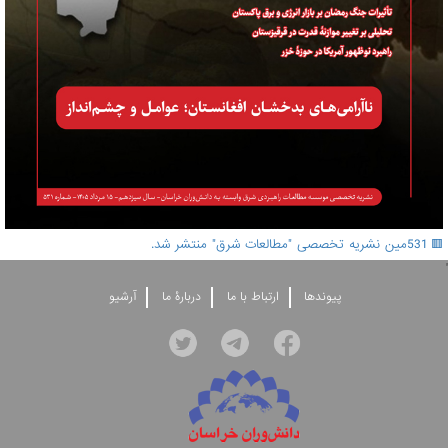
🟥 531مین نشریه تخصصی "مطالعات شرق" منتشر شد.
'
پيوندها
ارتباط با ما
دربارۀ ما
آرشيو