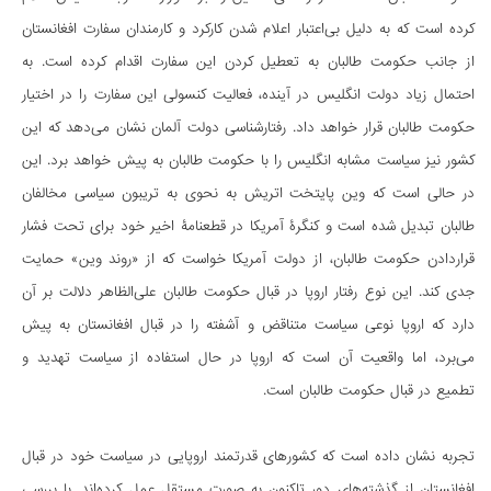
کرده است که به دلیل بی‌اعتبار اعلام شدن کارکرد و کارمندان سفارت افغانستان
از جانب حکومت طالبان به تعطیل کردن این سفارت اقدام کرده است. به
احتمال زیاد دولت انگلیس در آینده، فعالیت کنسولی این سفارت را در اختیار
حکومت طالبان قرار خواهد داد. رفتارشناسی دولت آلمان نشان می‌دهد که این
کشور نیز سیاست مشابه انگلیس را با حکومت طالبان به پیش خواهد برد. این
در حالی است که وین پایتخت اتریش به نحوی به تریبون سیاسی مخالفان
طالبان تبدیل شده است و کنگرۀ آمریکا در قطعنامۀ اخیر خود برای تحت فشار
قراردادن حکومت طالبان، از دولت آمریکا خواست که از «روند وین» حمایت
جدی کند. این نوع رفتار اروپا در قبال حکومت طالبان علی‌الظاهر دلالت بر آن
دارد که اروپا نوعی سیاست متناقض و آشفته را در قبال افغانستان به پیش
می‌برد، اما واقعیت آن است که اروپا در حال استفاده از سیاست تهدید و
تطمیع در قبال حکومت طالبان است.
تجربه نشان داده است که کشورهای قدرتمند اروپایی در سیاست خود در قبال
افغانستان از گذشته‌های دور تاکنون به صورت مستقل عمل کرده‌اند. با بررسی