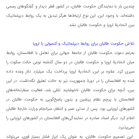
چندین بار با نمایندگان حکومت طالبان، در کشور قطر دیدار و گفتگوهای رسمی
داشته‌اند. با وجود این، این نوع ارتباط‌ها هرگز تبدیل به یک روابط دیپلماتیک
بین اتحادیۀ اروپا و حکومت طالبان نشد.
تلاش حکومت طالبان برای روابط دیپلماتیک و کنسولی با اروپا
به‌رغم دعوت حکومت طالبان از جامعۀ جهانی برای تعامل با افغانستان، روابط
میان اتحادیۀ اروپا و حکومت طالبان در دو سال گذشته نوعی حالت سکوت را
سپری کرد. علاوه بر این، اتحادیۀ اروپا پرداخت یک میلیارد دلارِ وعده داده
شده به افغانستان را در دورۀ جمهوریت نیز به حالت تعلیق نگه‌داشت. در این
بین، آنچه برای حکومت طالبان ناخوشایند تلقی شد، فعالیت سفارتخانه‌های
افغانستان با پرچم نظام پیشین و بدون پاسخ‌گویی به حکومت طالبان در
کشورهای اروپایی بود. پس از مدتی صبر و انتظار، سرانجام وزارت خارجۀ طالبان
اعلام کرد دیگر اسناد صادره در نمایندگی‌های افغانستان در کشورهای اروپایی را
نمی‌پذیرد.
این تصمیم حکومت طالبان، به عنوان یک ابزار فشار بسیار قوی، می‌تواند