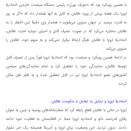
با همین رویکرد بود که «جوزف بورل» رئیس دستگاه سیاست خارجی اتحادیۀ
اروپا یک هفته پیش از ورود طالبان به کابل به آنها هشدار داد که «اگر به زور
به قدرت برسید در جهان منزوی می‌شوید.» هشدار وی دقیقاً این اخطار را به
طالبان مخابره می‌کرد که در صورت تصرف کابل و احیای دوباره امارت طالبان،
اتحادیۀ اروپا با طالبان هرگز ارتباط برقرار نمی‌کند و به سهم خود، طالبان را
منزوی می‌کند.
در ادامۀ همین رویکرد و سیاست بود که اتحادیۀ اروپا فوراً پس از تصرف کابل
توسط طالبان، نمایندگی خود را تعطیل کرد و تمام نمایندگی‌های سیاسی
کشورهای عضو اتحادیۀ اروپا نیز در کابل تعطیل شده و به قطر نقل مکان
کردند.
اتحادیۀ اروپا و تمایل به تعامل با حکومت طالبان
اروپا در حالی با طالبان قطع رابطه کرد که سفارتخانه‌های روسیه و چین به عنوان
رقبای قدرتمند ناتو و اتحادیه اروپا عملا در افغانستان به فعالیت خود ادامه
دادند. بدون تردید، این وضعیت برای اروپا و آمریکا همیشه یک امر دشوار