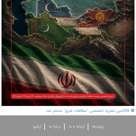
🟥 530مین نشریه تخصصی "مطالعات شرق" منتشر شد.
'
پيوندها
ارتباط با ما
دربارۀ ما
آرشيو