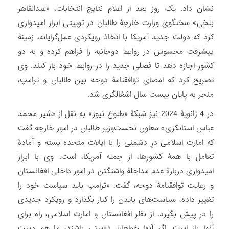
نشان داد. یک روز بعد از اعلام نتایج انتخابات، «عبدالقاهر
بلخی» سخنگوی وزارت خارجۀ طالبان در توییتی ابراز امیدواری
کرد که دولت جدید آمریکا با اتخاذ رویکردی عمل‌گرایانه، زمینۀ
پیشرفت محسوس در روابط دوجانبه را فراهم کرده و به دو
کشور اجازه دهد تا فصلی جدید را در روابط خود باز کنند. وی
تصریح کرد که امضای توافقنامۀ دوحه بین طالبان و ترامپ،
منجر به پایان بیست سال اشغالگری شد.
در 4 ژانویۀ 2024 نیز شبکۀ «طلوع نیوز» به نقل از «شیر محمد
عباس استانکزی» معاون نخست‌وزیر طالبان در امور خارجه گفت
که امارت اسلامی درِ دشمنی را با ایالات متحده بسته و آمادۀ
تعامل با همۀ کشورها، از جمله آمریکا، است. وی با ابراز
امیدواری دربارۀ عدم مداخلۀ واشنگتن در امور داخلی افغانستان
و رعایت توافقنامۀ دوحه، گفت: «ترامپ باید سیاست خود را
تغییر داده، سیاست‌های بایدن را کنار بگذارد و رویکرد جدیدی
را در پیش بگیرد. از نظر افغانستان و امارت اسلامی، راه برای
آنها باز است. اگر آنها خواهان دوستی باشند، ما هم دست