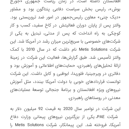
افغانستان داشته است، در زمان ریاست جمهوری «جورج
بوش»، رئیس بخش سیاست دفاعی پنتاگون بود و مشاور
«دیک چنی» معاون رئیس‌جمهور در امور ضد تروریستی بود.
والتز پس از پایان دوران فعالیتش در کاخ سفید، کسب و کار
کوچکی به راه انداخت که پس از مدتی، تبدیل به یکی از
شرکت‌های خصوصی با سریع‌ترین میزان رشد در آمریکا شد. این
شرکت Metis Solutions نام داشت که در سال 2010 با کمک
والتز تأسیس شد. طبق گزارش‌ها، فعالیت این شرکت در زمینۀ
ارائۀ تحلیل‌های راهبردی، حمایت‌های اطلاعاتی و آموزش بود و
دفاتری در ویرجینیا، فلوریدا، ابوظبی و کابل داشت. این شرکت
توانست قراردادهای خوبی با دولت آمریکا ببندد، مثل آموزش
نیروهای ویژه افغانستان و برنامۀ جنجالی توسعۀ عملیات‌های
معدنی در روستاهای راهبردی.
این شرکت در نوامبر سال 2020 به قیمت 92 میلیون دلار به
شرکت PAE، یکی از بزرگترین نیروهای پیمانی وزارت دفاع
آمریکا، فروخته شد. این پیمانکار، شرکت Metis Solutions را