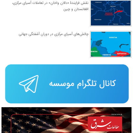
نقش فزایندۀ «دالان واخان» در تعاملات آسیای مرکزی،
افغانستان و چین
چالش‌های آسیای مرکزی در دوران آشفتگی جهانی