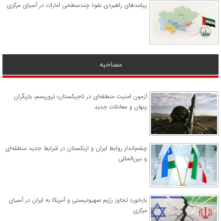
پیامدهای راهبردی نفوذ چندسطحی امارات در آسیای مرکزی
مصاحبه
آزمون امنیت منطقه‌ای در تاجیکستان؛ تروریسم، بازیگران
پنهان و معادلات جدید
چشم‌انداز روابط ایران و ازبکستان در شرایط جدید منطقه‌ای
و بین‌المللی
​بازخورد تجاوز رژیم صهیونیستی و آمریکا به ایران در آسیای
مرکزی