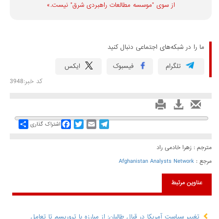
از سوی "موسسه مطالعات راهبردی شرق" نیست.»
ما را در شبکه‌های اجتماعی دنبال کنید
تلگرام
فیسبوک
ایکس
کد خبر:3948
Share
Facebook
Twitter
Email
Telegram
اشتراک گذاری
مترجم : زهرا خادمی راد
مرجع :
Afghanistan Analysts Network
عناوین مرتبط
تغییر سیاست آمریکا در قبال طالبان: از مبارزه با تروریسم تا تعامل