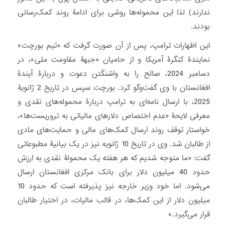
ندارند) لذا این محموله‌ها روشی برای ادامۀ روند کمک‌رسانی
بودند.
این اظهارات ترامپ، پس از آن صورت گرفت که «تیم بورچت»
نمایندۀ کنگرۀ آمریکا و از حامیان «جبهۀ مقاومت ملی»، در
دسامبر 2024، صالح را به واشنگتن دعوت و دربارۀ آیندۀ
افغانستان با وی گفت‌وگو کرد. بورچت سپس در تاریخ 2 ژانویۀ
2025، با ارسال نامه‌ای به ترامپ دربارۀ محموله‌های نقدی و
معرفی لایحۀ «عدم اختصاص دلارهای مالیاتی به تروریست‌ها»،
خواستار توقف روند ارسال کمک‌های مالی و حمایت‌های مادی
از طالبان شد. وی در تاریخ 10 ژانویه نیز در یک بیانیۀ مطبوعاتی
گفت: «ما متوجه شدیم که هر هفته یک محمولۀ نقدی به ارزش
حدود 40 میلیون دلار برای بانک مرکزی افغانستان ارسال
می‌شود. اما خود وزیر خارجه نیز پذیرفته است که حدود 10
میلیون دلار از این کمک‌ها، در قالب مالیات، در اختیار طالبان
قرار می‌گیرد.»