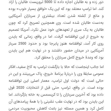
دور زده و به طالبان اجازه داده تا 5000 تروریست طالبان را آزاد
کند. اما ترامپ معتقد بود که این یک «توافق بسیار خوب» بوده
و مانع از کشته شدن تعداد بیشتری از سربازان آمریکایی
به‌دست طالبان شده است. وی همچنین تصریح کرد که چون
طالبان به یک سری از تعهدهای خود عمل نکرد، آمریکا تصمیم
به خروج از این توافقنامه گرفت. اما در واقع، زمانی که بایدن
روی کار آمد، توافقنامه هنوز پابرجا بود و حدود 2500 سرباز
آمریکایی در میدان حضور داشتند و در نهایت هم این بایدن
بود که وعدۀ خروج کامل سربازان را محقق کرد.
اما جالب اینجاست که حالا با بازگشت ترامپ به کاخ سفید، افکار
عمومی سابقۀ وی را دربارۀ برنامۀ خروج، پاک می‌بینند و این در
حالی است که دولت اول ترامپ، معمار اصلی این توافقنامه
بوده است. در واقع، ترامپ حتی قبل از انتخابات 2020 قول
داده بود که آخرین سربازان را تا کریسمس به خانه بازگرداند. اما
این بایدن بود که در نهایت عقب نشینی را با همۀ پیامدهای آن
کامل کرد و همین مسئله نیز باعث کاهش محبوبیت مردمی