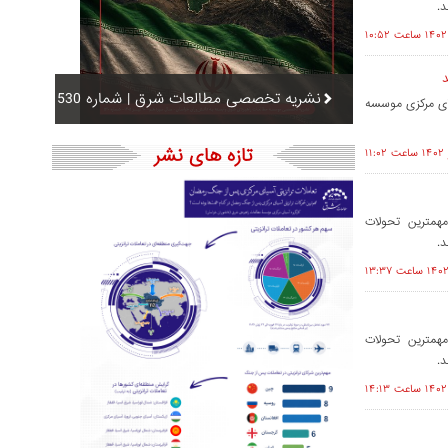
د.
د
نشریه تخصصی مطالعات شرق | شماره 530
یای مرکزی موسسه
تازه های نشر
همترین تحولات
د.
همترین تحولات
د.