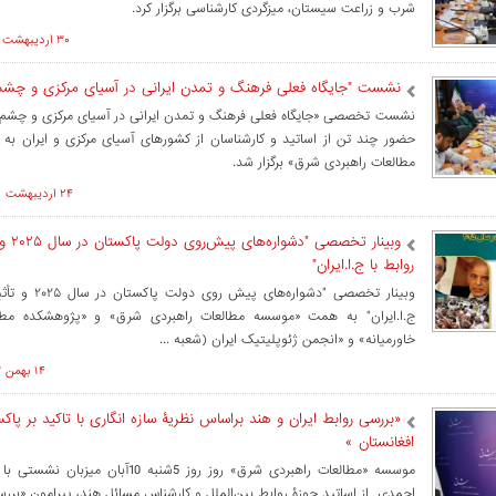
شرب و زراعت سیستان، میزگردی کارشناسی برگزار کرد.
۳۰ ارديبهشت ۱۴۰۴ ساعت ۱۴:۰۱
نشست "جایگاه فعلی فرهنگ و تمدن ایرانی در آسیای مرکزی و چشم‌ا
نشست تخصصی «جایگاه فعلی فرهنگ و تمدن ایرانی در آسیای مرکزی و چشم‌ان
حضور چند تن از اساتید و کارشناسان از کشورهای آسیای مرکزی و ایران به 
مطالعات راهبردی شرق» برگزار شد.
۲۴ ارديبهشت ۱۴۰۴ ساعت ۰۹:۲۸
وبینار تخص
روابط با ج.ا.ایران"
وبینار تخصصی "دشواره‌ه
ج.ا.ایران" به همت «موسسه مطالعات راهبردی شرق» و «پژوهشکده مطال
خاورمیانه» و «انجمن ژئوپلیتیک ایران (شعبه ...
۱۴ بهمن ۱۴۰۳ ساعت ۱۷:۵۲
«بررسی روابط ایران و هند براساس نظریۀ سازه انگاری با تاکید بر پاک
افغانستان »
موسسه «مطالعات راهبردی شرق» روز روز 5شنبه 10آب
احمدی از اساتید حوزۀ روابط بین‌الملل و کارشناس مسائل هند، پیرامون «بررسی