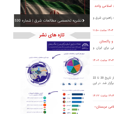
د اسلامی واحد
 راهبردی شرق و
نشریه تخصصی مطالعات شرق | شماره 530
تازه های نشر
 و پاکستان
ی برای ایران و
«گفت‌وگوی مارگاله/مارگالا» دور ششم، امسال در اسلام‌آباد پایتخت پاکستان از تاریخ 20 تا 22
‌آباد- برگزار شد. در این
فاعی عربستان–