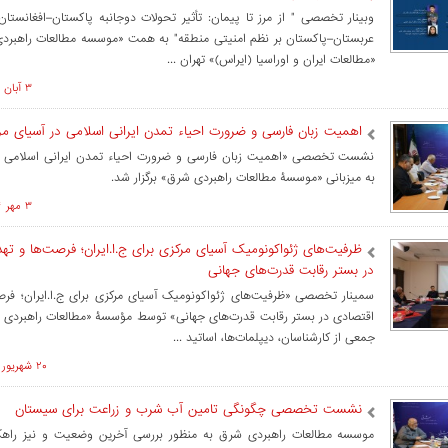
وبینار تخصصی " از مرز تا پیمان: تأثیر تحولات دوجانبه پاکستان–افغانستا
عربستان–پاکستان بر نظم امنیتی منطقه" به همت «موسسه مطالعات راهبر
«مطالعات ایران و اوراسیا (ایراس)» تهران ...
۳ آبان ۱۴۰۴ ساعت ۱۴:۰۹
اهمیت زبان فارسی و ضرورت احیاء تمدن ایرانی اسلامی در آسیای مر
نشست تخصصی «اهمیت زبان فارسی و ضرورت احیاء تمدن ایرانی اسلامی د
به میزبانی «موسسۀ مطالعات راهبردی شرق» برگزار شد.
۳ مهر ۱۴۰۴ ساعت ۱۳:۳۶
ظرفیت‌های ژئواکونومیک آسیای مرکزی برای ج.ا.ایران؛ فرصت‌ها و ته
در بستر رقابت قدرت‌های جهانی
سمینار تخصصی «ظرفیت‌های ژئواکونومیک آسیای مرکزی برای ج.ا.ایران؛ فرص
اقتصادی در بستر رقابت قدرت‌های جهانی» توسط مؤسسۀ «مطالعات راهبردی 
جمعی از کارشناسان، دیپلمات‌ها، اساتید ...
۲۰ شهريور ۱۴۰۴ ساعت ۱۶:۱۶
نشست تخصصی چگونگی تامین آب شرب و زراعت برای سیستان
موسسه مطالعات راهبردی شرق به منظور بررسی آخرین وضعیت و نیز راهک