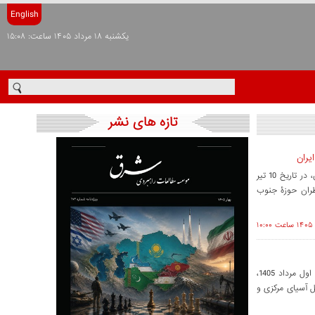
English
يکشنبه ۱۸ مرداد ۱۴۰۵ ساعت: ۱۵:۰۸
تازه های نشر
یران
کارگروه پاکستان مؤسسۀ مطالعات راهبردی شرق وابسته به دانشوران خراسان، در تاریخ 10 تیر
ظران حوزۀ جنوب
کارگروه آسیای مرکزی مؤسسۀ «مطالعات راهبردی شرق (دانشوران خراسان)»، اول مرداد 1405،
 آسیای مرکزی و